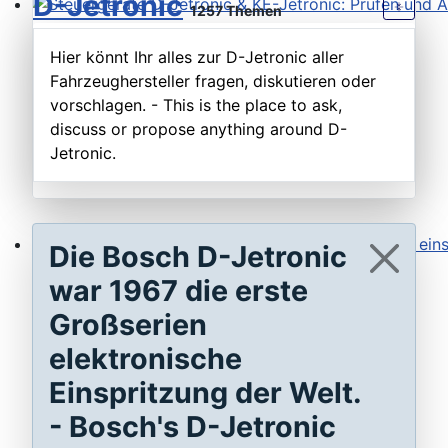
D-Jetronic
1257 Themen
Steuergeräte D-Jetronic & KE-Jetronic: Prüfen und Ab
Hier könnt Ihr alles zur D-Jetronic aller
Fahrzeughersteller fragen, diskutieren oder
vorschlagen. - This is the place to ask,
discuss or propose anything around D-
Jetronic.
Die Bosch D-Jetronic
Saugrohrdruckfühler Typ 1-3: Testen, reparieren, einste
war 1967 die erste
Großserien
elektronische
Einspritzung der Welt.
- Bosch's D-Jetronic