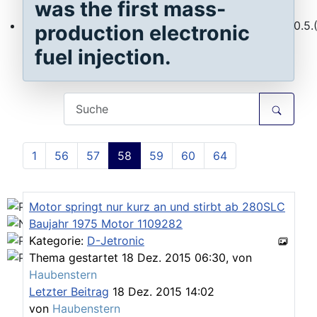
was the first mass-
production electronic
Workshops D-Jetr 20.6.(ER)/29.8.(F) - KA-Jetr 30.5.(HU
fuel injection.
1
56
57
58
59
60
64
Motor springt nur kurz an und stirbt ab 280SLC
Baujahr 1975 Motor 1109282
Kategorie:
D-Jetronic
Thema gestartet 18 Dez. 2015 06:30, von
Haubenstern
Letzter Beitrag
18 Dez. 2015 14:02
von
Haubenstern