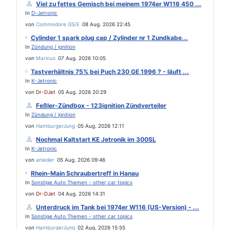
Viel zu fettes Gemisch bei meinem 1974er W116 450 ...
In
D-Jetronic
von
Commodore GS/E
08 Aug. 2026 22:45
Cylinder 1 spark plug cap / Zylinder nr 1 Zundkabe...
In
Zündung / ignition
von
Marinus
07 Aug. 2026 10:05
Tastverhältnis 75% bei Puch 230 GE 1996 ? - läuft ...
In
K-Jetronic
von
Dr-DJet
05 Aug. 2026 20:29
Feßler-Zündbox - 123ignition Zündverteiler
In
Zündung / ignition
von
HamburgerJung
05 Aug. 2026 12:11
Nochmal Kaltstart KE Jetronik im 300SL
In
K-Jetronic
von
anieder
05 Aug. 2026 09:46
Rhein-Main Schraubertreff in Hanau
In
Sonstige Auto Themen - other car topics
von
Dr-DJet
04 Aug. 2026 14:31
Unterdruck im Tank bei 1974er W116 (US-Version) - ...
In
Sonstige Auto Themen - other car topics
von
HamburgerJung
02 Aug. 2026 15:55