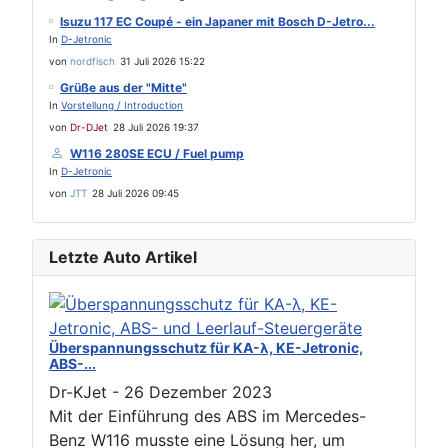
Isuzu 117 EC Coupé - ein Japaner mit Bosch D-Jetro...
In
D-Jetronic
von
nordfisch
31 Juli 2026 15:22
Grüße aus der "Mitte"
In
Vorstellung / Introduction
von
Dr-DJet
28 Juli 2026 19:37
W116 280SE ECU / Fuel pump
In
D-Jetronic
von
JTT
28 Juli 2026 09:45
Letzte Auto Artikel
Überspannungsschutz für KA-λ, KE-Jetronic,
ABS-...
Dr-KJet
-
26 Dezember 2023
Mit der Einführung des ABS im Mercedes-
Benz W116 musste eine Lösung her, um