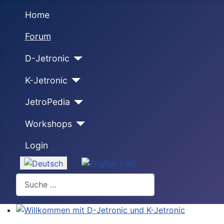
Home
Forum
D-Jetronic
K-Jetronic
JetroPedia
Workshops
Login
Sprache auswählen
Suchen
Willkommen mit D-Jetronic und K-Jetronic