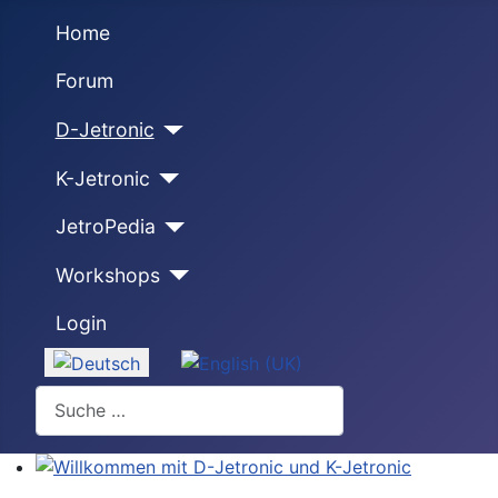
Home
Forum
D-Jetronic
K-Jetronic
JetroPedia
Workshops
Login
Sprache auswählen
Suchen
Willkommen mit D-Jetronic und K-Jetronic