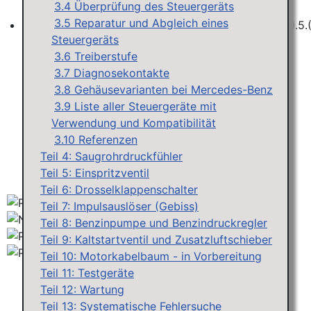
3.4 Überprüfung des Steuergeräts
3.5 Reparatur und Abgleich eines
Steuergeräts
Workshops D-Jetr 20.6.(ER)/29.8.(F) - KA-Jetr 30.5.(HU
3.6 Treiberstufe
3.7 Diagnosekontakte
3.8 Gehäusevarianten bei Mercedes-Benz
3.9 Liste aller Steuergeräte mit
Verwendung und Kompatibilität
3.10 Referenzen
Teil 4: Saugrohrdruckfühler
Teil 5: Einspritzventil
Teil 6: Drosselklappenschalter
Teil 7: Impulsauslöser (Gebiss)
Teil 8: Benzinpumpe und Benzindruckregler
Teil 9: Kaltstartventil und Zusatzluftschieber
Teil 10: Motorkabelbaum - in Vorbereitung
Teil 11: Testgeräte
Teil 12: Wartung
Teil 13: Systematische Fehlersuche