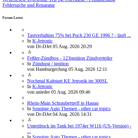
Fehlersuche und Reparatur
Forum Latest
Tastverhältnis 75% bei Puch 230 GE 1996 ? - läuft ...
In
K-Jetronic
von
Dr-DJet
05 Aug. 2026 20:29
Feßler-Zündbox - 123ignition Zündverteiler
In
Zündung / ignition
von
HamburgerJung
05 Aug. 2026 12:11
Nochmal Kaltstart KE Jetronik im 300SL
In
K-Jetronic
von
anieder
05 Aug. 2026 09:46
Rhein-Main Schraubertreff in Hanau
In
Sonstige Auto Themen - other car topics
von
Dr-DJet
04 Aug. 2026 14:31
Unterdruck im Tank bei 1974er W116 (US-Version) -
...
In
Sonstige Auto Themen - other car topics