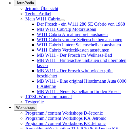
JetroPedia
Jetronic Übersicht
Techn. Artikel
Mein W111 Cabrio
Der Frosch - ein W111 280 SE Cabrio von 1968
MB W111 Cab/Cp Motorausbau
W111 Cabrio Armaturenbrett ausbauen
W111 Cabrio vordere Seitenscheiben ausbauen
W111 Cabrio hintere Seitenscheiben ausbauen
W111 Cabrio Verdeckkasten ausräumen
MB W111 - Der Frosch im Wellness-Bad
MB W111 - Hinterachse umbauen und überholen
lassen
MB W111 - Der Frosch wird wieder grün
beschichtet
MB W111 - Eine original Hirschmann Auta 6000
F Antenne
MB W111 - Neuer Kabelbaum für den Frosch
107SL Workshop manual
Testgeräte
Workshops
Programm / content Workshops D-Jetronic
Programm / content Workshops KA-Jetronic
Programm / content Workshops KE-Jetronic
Anmeldung/Registration 11.Juli 2026 Erlangen KE-