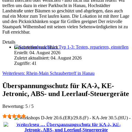
einem Bierchen oder Weinchen - also nicht nur Benzin reden! Wir
treffen uns dazu in einer Parkbucht in Hanau, Hochstädter
Landstraße unter Bäumen so geschützt und abgelegen, dass auch
mal ein Motor zum Test laufen kann. Die Lokation ist mit ihrer Lage
und den Picknickbänken sogar für Grillen geeignet Der reizvolle
Staatspark Wilhemsbad mit seinen vielen Sehenswürdigkeiten ist zu
Fuß erreichbar.
Details
Geschrieben von:
Huck
Saugrohrdruckfühler Typ 1-3: Testen, reparieren, einstellen
Erstellt: 04. August 2026
Zuletzt aktualisiert: 04. August 2026
Zugriffe: 41
Weiterlesen: Rhein-Main Schraubertreff in Hanau
Überspannungsschutz für KA-λ, KE-
Jetronic, ABS- und Leerlauf-Steuergeräte
Bewertung:
5
/
5
Workshops D-Jetr 20.6.(ER)/29.8.(F) - KA-Jetr 30.5.(HU) - KE