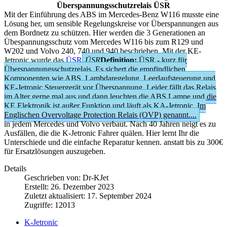
Überspannungsschutzrelais ÜSR
Mit der Einführung des ABS im Mercedes-Benz W116 musste eine
Lösung her, um sensible Regelungskreise vor Überspannungen aus
dem Bordnetz zu schützen. Hier werden die 3 Generationen an
Übespannungsschutz vom Mercedes W116 bis zum R129 und
W202 und Volvo 240, 740 und 940 beschrieben. Mit der KE-
Jetronic wurde das
ÜSR
ÜSR
Definition:
ÜSR - kurz für
Überspannungsschutzrelais. Es sichert die empfindlichen
Komponenten wie ABS, Lambdaregelung, Leerlaufsteuerung und
KE-Jetronic Steuergerät vor Überspannung. Leider fällt das Relais
im Alter gerne mal aus und dann leuchten die ABS Lampe und die
KE Elektronik ist außer Funktion und läuft als KA-Jetronic. Im
Englischen Overvoltage Protection Relais (OVP) genannt....
in jedem Mercedes und Volvo verbaut. Nach 40 Jahren neigt es zu
Ausfällen, die die K-Jetronic Fahrer quälen. Hier lernt Ihr die
Unterschiede und die einfache Reparatur kennen. anstatt bis zu 300€
für Ersatzlösungen auszugeben.
Details
Geschrieben von:
Dr-KJet
Erstellt: 26. Dezember 2023
Zuletzt aktualisiert: 17. September 2024
Zugriffe: 12013
K-Jetronic