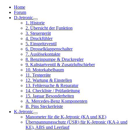
Home
Forum
D-Jetronic
1. Historie
2. Übersicht der Funktion
3. Steuergerät
4. Druckfühler
5. Einspritzventil
6. Drosselklappenschalter
7. Auslösekontakte
8. Benzinpumpe & Druckregler
9. Kaltstartventil & Zusatzluftschieber
10. Motorkabelbaum
11. Testgeräte
12. Wartung & Einstellen
13. Fehlersuche & Reparatur
14. Checkliste / Prüfanleitung
15. Jaguar Besonderheiten
A. Mercedes-Benz Komponenten
B. Pins Steckerleiste
K-Jetronic
Manometer für die K-Jetronic (KA und KE)
Überspannungsschutz (ÜSR) für K-Jetronic (KA-λ und
KE), ABS und Leerlauf