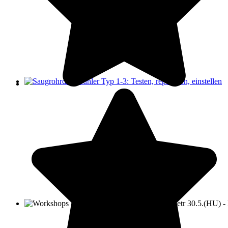
Saugrohrdruckfühler Typ 1-3: Testen, reparieren, einstellen
Workshops D-Jetr 20.6.(ER)/29.8.(F) - KA-Jetr 30.5.(HU) - KE