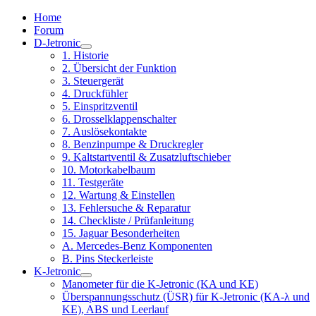
Home
Forum
D-Jetronic
1. Historie
2. Übersicht der Funktion
3. Steuergerät
4. Druckfühler
5. Einspritzventil
6. Drosselklappenschalter
7. Auslösekontakte
8. Benzinpumpe & Druckregler
9. Kaltstartventil & Zusatzluftschieber
10. Motorkabelbaum
11. Testgeräte
12. Wartung & Einstellen
13. Fehlersuche & Reparatur
14. Checkliste / Prüfanleitung
15. Jaguar Besonderheiten
A. Mercedes-Benz Komponenten
B. Pins Steckerleiste
K-Jetronic
Manometer für die K-Jetronic (KA und KE)
Überspannungsschutz (ÜSR) für K-Jetronic (KA-λ und
KE), ABS und Leerlauf