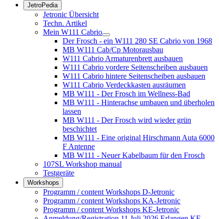
JetroPedia
Jetronic Übersicht
Techn. Artikel
Mein W111 Cabrio
Der Frosch - ein W111 280 SE Cabrio von 1968
MB W111 Cab/Cp Motorausbau
W111 Cabrio Armaturenbrett ausbauen
W111 Cabrio vordere Seitenscheiben ausbauen
W111 Cabrio hintere Seitenscheiben ausbauen
W111 Cabrio Verdeckkasten ausräumen
MB W111 - Der Frosch im Wellness-Bad
MB W111 - Hinterachse umbauen und überholen
lassen
MB W111 - Der Frosch wird wieder grün
beschichtet
MB W111 - Eine original Hirschmann Auta 6000
F Antenne
MB W111 - Neuer Kabelbaum für den Frosch
107SL Workshop manual
Testgeräte
Workshops
Programm / content Workshops D-Jetronic
Programm / content Workshops KA-Jetronic
Programm / content Workshops KE-Jetronic
Anmeldung/Registration 11.Juli 2026 Erlangen KE-