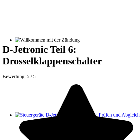
Willkommen mit der Zündung
D-Jetronic Teil 6:
Drosselklappenschalter
Bewertung:
5
/
5
Steuergeräte D-Jetronic & KE-Jetronic: Prüfen und Abgleichen