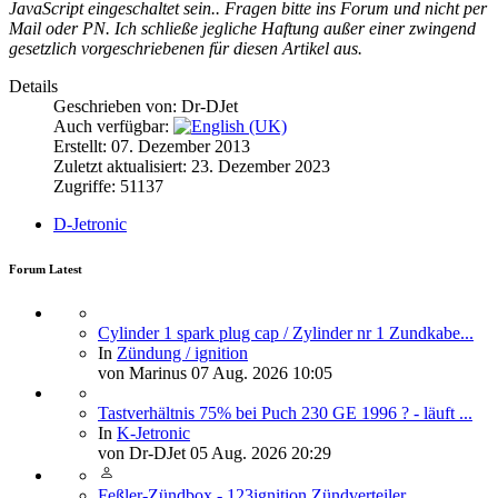
JavaScript eingeschaltet sein.
. Fragen bitte ins Forum und nicht per
Mail oder PN. Ich schließe jegliche Haftung außer einer zwingend
gesetzlich vorgeschriebenen für diesen Artikel aus.
Details
Geschrieben von:
Dr-DJet
Auch verfügbar:
Erstellt: 07. Dezember 2013
Zuletzt aktualisiert: 23. Dezember 2023
Zugriffe: 51137
D-Jetronic
Forum Latest
Cylinder 1 spark plug cap / Zylinder nr 1 Zundkabe...
In
Zündung / ignition
von
Marinus
07 Aug. 2026 10:05
Tastverhältnis 75% bei Puch 230 GE 1996 ? - läuft ...
In
K-Jetronic
von
Dr-DJet
05 Aug. 2026 20:29
Feßler-Zündbox - 123ignition Zündverteiler