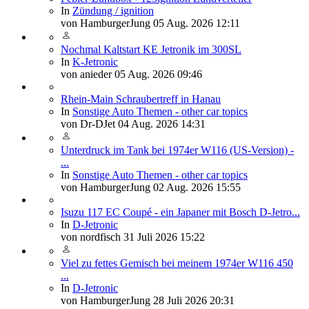
In
Zündung / ignition
von
HamburgerJung
05 Aug. 2026 12:11
Nochmal Kaltstart KE Jetronik im 300SL
In
K-Jetronic
von
anieder
05 Aug. 2026 09:46
Rhein-Main Schraubertreff in Hanau
In
Sonstige Auto Themen - other car topics
von
Dr-DJet
04 Aug. 2026 14:31
Unterdruck im Tank bei 1974er W116 (US-Version) -
...
In
Sonstige Auto Themen - other car topics
von
HamburgerJung
02 Aug. 2026 15:55
Isuzu 117 EC Coupé - ein Japaner mit Bosch D-Jetro...
In
D-Jetronic
von
nordfisch
31 Juli 2026 15:22
Viel zu fettes Gemisch bei meinem 1974er W116 450
...
In
D-Jetronic
von
HamburgerJung
28 Juli 2026 20:31