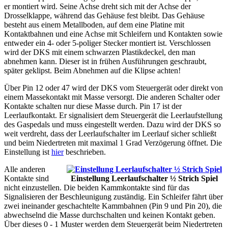
er montiert wird. Seine Achse dreht sich mit der Achse der
Drosselklappe, während das Gehäuse fest bleibt. Das Gehäuse
besteht aus einem Metallboden, auf dem eine Platine mit
Kontaktbahnen und eine Achse mit Schleifern und Kontakten sowie
entweder ein 4- oder 5-poliger Stecker montiert ist. Verschlossen
wird der DKS mit einem schwarzen Plastikdeckel, den man
abnehmen kann. Dieser ist in frühen Ausführungen geschraubt,
später geklipst. Beim Abnehmen auf die Klipse achten!
Über Pin 12 oder 47 wird der DKS vom Steuergerät oder direkt von
einem Massekontakt mit Masse versorgt. Die anderen Schalter oder
Kontakte schalten nur diese Masse durch. Pin 17 ist der
Leerlaufkontakt. Er signalisiert dem Steuergerät die Leerlaufstellung
des Gaspedals und muss eingestellt werden. Dazu wird der DKS so
weit verdreht, dass der Leerlaufschalter im Leerlauf sicher schließt
und beim Niedertreten mit maximal 1 Grad Verzögerung öffnet. Die
Einstellung ist
hier
beschrieben.
Alle anderen
Kontakte sind
Einstellung Leerlaufschalter ½ Strich Spiel
nicht einzustellen. Die beiden Kammkontakte sind für das
Signalisieren der Beschleunigung zuständig. Ein Schleifer fährt über
zwei ineinander geschachtelte Kammbahnen (Pin 9 und Pin 20), die
abwechselnd die Masse durchschalten und keinen Kontakt geben.
Über dieses 0 - 1 Muster werden dem Steuergerät beim Niedertreten