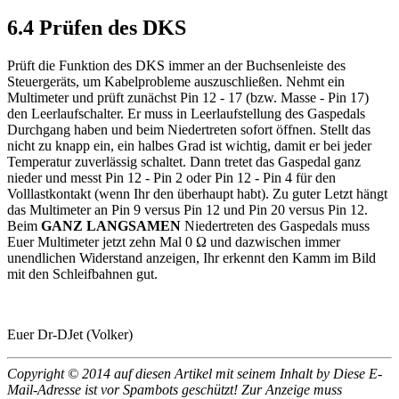
6.4 Prüfen des DKS
Prüft die Funktion des DKS immer an der Buchsenleiste des
Steuergeräts, um Kabelprobleme auszuschließen. Nehmt ein
Multimeter und prüft zunächst Pin 12 - 17 (bzw. Masse - Pin 17)
den Leerlaufschalter. Er muss in Leerlaufstellung des Gaspedals
Durchgang haben und beim Niedertreten sofort öffnen. Stellt das
nicht zu knapp ein, ein halbes Grad ist wichtig, damit er bei jeder
Temperatur zuverlässig schaltet. Dann tretet das Gaspedal ganz
nieder und messt Pin 12 - Pin 2 oder Pin 12 - Pin 4 für den
Volllastkontakt (wenn Ihr den überhaupt habt). Zu guter Letzt hängt
das Multimeter an Pin 9 versus Pin 12 und Pin 20 versus Pin 12.
Beim
GANZ LANGSAMEN
Niedertreten des Gaspedals muss
Euer Multimeter jetzt zehn Mal 0 Ω und dazwischen immer
unendlichen Widerstand anzeigen, Ihr erkennt den Kamm im Bild
mit den Schleifbahnen gut.
Euer Dr-DJet (Volker)
Copyright © 2014 auf diesen Artikel mit seinem Inhalt by
Diese E-
Mail-Adresse ist vor Spambots geschützt! Zur Anzeige muss