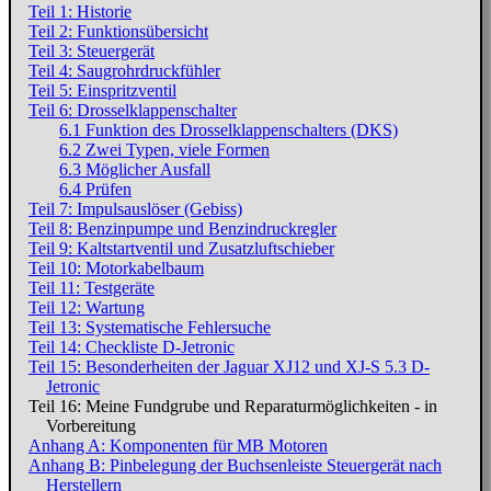
Teil 1: Historie
Teil 2: Funktionsübersicht
Teil 3: Steuergerät
Teil 4: Saugrohrdruckfühler
Teil 5: Einspritzventil
Teil 6: Drosselklappenschalter
6.1 Funktion des Drosselklappenschalters (DKS)
6.2 Zwei Typen, viele Formen
6.3 Möglicher Ausfall
6.4 Prüfen
Teil 7: Impulsauslöser (Gebiss)
Teil 8: Benzinpumpe und Benzindruckregler
Teil 9: Kaltstartventil und Zusatzluftschieber
Teil 10: Motorkabelbaum
Teil 11: Testgeräte
Teil 12: Wartung
Teil 13: Systematische Fehlersuche
Teil 14: Checkliste D-Jetronic
Teil 15: Besonderheiten der Jaguar XJ12 und XJ-S 5.3 D-
Jetronic
Teil 16: Meine Fundgrube und Reparaturmöglichkeiten - in
Vorbereitung
Anhang A: Komponenten für MB Motoren
Anhang B: Pinbelegung der Buchsenleiste Steuergerät nach
Herstellern