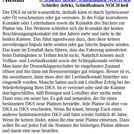
Schleifer defekt, Schleifbahnen NOCH heil
Der DKS ist nicht wasserdicht, deshalb kann er durch Spritzwasser
oder Öl verschmutzen oder gar verrosten. In der Folge korrodieren
Kontakte oder Leiterbahnen sowie die Kontakte des Steckers zur
Platine hin. Des Weiteren schleifen sich die Kontakte der beiden
Beschleunigungskontakte mit den Jahren mehr und mehr in die
beiden
Kämme
. Das führt irgendwann dazu, dass diese keinen
zuverlässigen Impuls mehr senden oder gar falsche Impulse senden.
Das kann im Ernstfall dazu führen, dass das Fahrzeug unmotiviert
beim Dahingleiten in Teillast leicht ruckt. Natürlich können auch
Volllast- und Leerlaufkontakt sowie der Schleppkontakt verölen.
Man kann der Drosselklappenschalter im eingebauten Zustand
öffnen und ihn dann mit Bremsenreiniger gut reinigen. Besser ist es,
ihn auszubauen, dann muss aber der Leerlaufkontakt hinterher neu
eingestellt werden. Manche hatten auch mit Leitsilber Erfolg bei der
Wiederbelegung Ihres DKS. Ist er verrostet oder sind die Kämme
durchgeschliffen, hilft Reinigen und Leitsilber aber nichts mehr.
Dann miss ein neuer her. Es gab mal jemanden, der für einen
bestimmten DKS neue Platinen herstellte. Jede Platine ist aber von
DKS zu DKS veschieden. Wenn Ihr könnt, besorgt Euch einen
anderen funktionierenden DKS und fahrt wieder fröhlich 40 Jahre.
Wenn ihr keinen findet, müsst Ihr eine neue Platine einsetzen. Dazu
solltet Ihr auf jeden Fall die Nummer der bisherigen Platine ablesen
und damit eine neue bestellen.