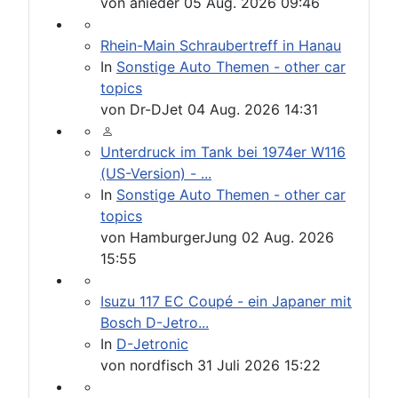
von
anieder
05 Aug. 2026 09:46
Rhein-Main Schraubertreff in Hanau
In
Sonstige Auto Themen - other car
topics
von
Dr-DJet
04 Aug. 2026 14:31
Unterdruck im Tank bei 1974er W116
(US-Version) - ...
In
Sonstige Auto Themen - other car
topics
von
HamburgerJung
02 Aug. 2026
15:55
Isuzu 117 EC Coupé - ein Japaner mit
Bosch D-Jetro...
In
D-Jetronic
von
nordfisch
31 Juli 2026 15:22