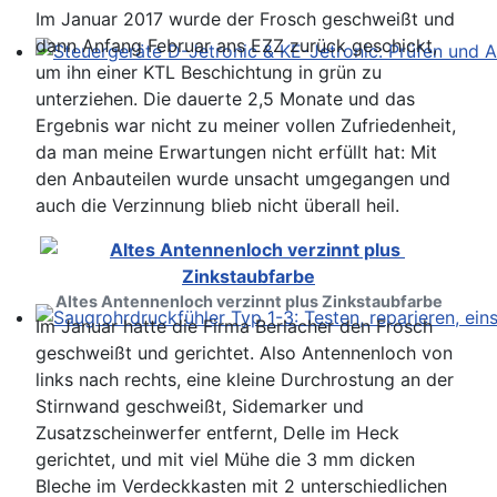
Im Januar 2017 wurde der Frosch geschweißt und
dann Anfang Februar ans EZZ zurück geschickt,
um ihn einer KTL Beschichtung in grün zu
Steuergeräte D-Jetronic & KE-Jetronic: Prüfen und Ab
unterziehen. Die dauerte 2,5 Monate und das
Ergebnis war nicht zu meiner vollen Zufriedenheit,
da man meine Erwartungen nicht erfüllt hat: Mit
den Anbauteilen wurde unsacht umgegangen und
auch die Verzinnung blieb nicht überall heil.
Altes Antennenloch verzinnt plus Zinkstaubfarbe
Im Januar hatte die Firma Berlacher den Frosch
Saugrohrdruckfühler Typ 1-3: Testen, reparieren, einste
geschweißt und gerichtet. Also Antennenloch von
links nach rechts, eine kleine Durchrostung an der
Stirnwand geschweißt, Sidemarker und
Zusatzscheinwerfer entfernt, Delle im Heck
gerichtet, und mit viel Mühe die 3 mm dicken
Bleche im Verdeckkasten mit 2 unterschiedlichen