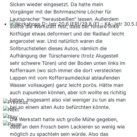
Sicken wieder eingesetzt. Da hatte mein
Vorgänger mit der Bohrmaschine Löcher für
Lautsprecher "herausbeißen" lassen. Außerdem
stellte die Werkstatt fest, dass der hintere linke
Workshops D-Jetr 20.6.(ER)/29.8.(F) - KA-Jetr 30.5.(HU
Kotflügel etwas deformiert und der Radlauf leicht
angerostet war. Und natürlich waren die
Sollbruchstellen dieses Autos, nämlich die
Aufhängung der Türscharniere (trotz Alugestell
sehr schwere Türen) und der Boden unten links im
Kofferraum (wo sich immer die dort versteckten
Lappen mit vom Kofferraumdeckal ablaufenden
Wasser vollsaugen) ganz leicht porös. Hätte man
auch zupunkten können, aber ich wollte es richitig
haben. Insgesamt also viel weniger zu tun als man
bei so einem alten Auto befürchten könnte.
Die Werkstatt hatte sich große Mühe gegeben,
dass an dem Frosch beim Lackieren so wenig wie
möglich zu spachteln sein würde. Also das