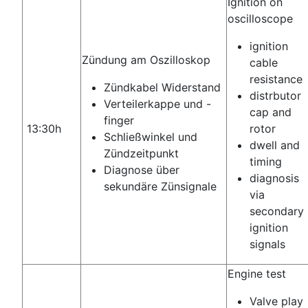
Ignition on
oscilloscope
ignition
Zündung am Oszilloskop
cable
resistance
Zündkabel Widerstand
distrbutor
Verteilerkappe und -
cap and
finger
13:30h
rotor
Schließwinkel und
dwell and
Zündzeitpunkt
timing
Diagnose über
diagnosis
sekundäre Zünsignale
via
secondary
ignition
signals
Engine test
Valve play