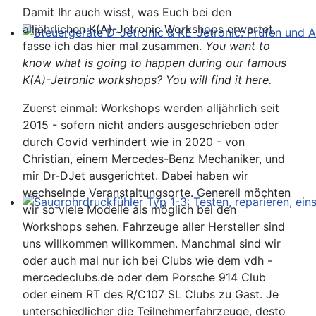
Damit Ihr auch wisst, was Euch bei den
alljährlichen K(A)-Jetronic Workshops erwartet,
fasse ich das hier mal zusammen.
You want to
Steuergeräte D-Jetronic & KE-Jetronic: Prüfen und Ab
know what is going to happen during our famous
K(A)-Jetronic workshops? You will find it here.
Zuerst einmal: Workshops werden alljährlich seit
2015 - sofern nicht anders ausgeschrieben oder
durch Covid verhindert wie in 2020 - von
Christian, einem Mercedes-Benz Mechaniker, und
mir Dr-DJet ausgerichtet. Dabei haben wir
wechselnde Veranstaltungsorte. Generell möchten
wir so viele Modelle als möglich bei den
Saugrohrdruckfühler Typ 1-3: Testen, reparieren, einste
Workshops sehen. Fahrzeuge aller Hersteller sind
uns willkommen willkommen. Manchmal sind wir
oder auch mal nur ich bei Clubs wie dem vdh -
mercedeclubs.de oder dem Porsche 914 Club
oder einem RT des R/C107 SL Clubs zu Gast. Je
unterschiedlicher die Teilnehmerfahrzeuge, desto