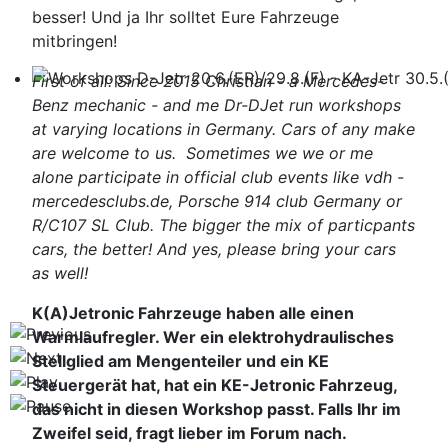
besser! Und ja Ihr solltet Eure Fahrzeuge
mitbringen!
First of all: Since 2015 Christian - a Mercedes-
Workshops D-Jetr 20.6.(ER)/29.8.(F) - KA-Jetr 30.5.(HU
Benz mechanic - and me Dr-DJet run workshops
at varying locations in Germany. Cars of any make
are welcome to us. Sometimes we we or me
alone participate in official club events like vdh -
mercedesclubs.de, Porsche 914 club Germany or
R/C107 SL Club. The bigger the mix of particpants
cars, the better! And yes, please bring your cars
as well!
K(A)Jetronic Fahrzeuge haben alle einen
Warmlaufregler. Wer ein elektrohydraulisches
Stellglied am Mengenteiler und ein KE
Steuergerät hat, hat ein KE-Jetronic Fahrzeug,
das nicht in diesen Workshop passt. Falls Ihr im
Zweifel seid, fragt lieber im Forum nach.