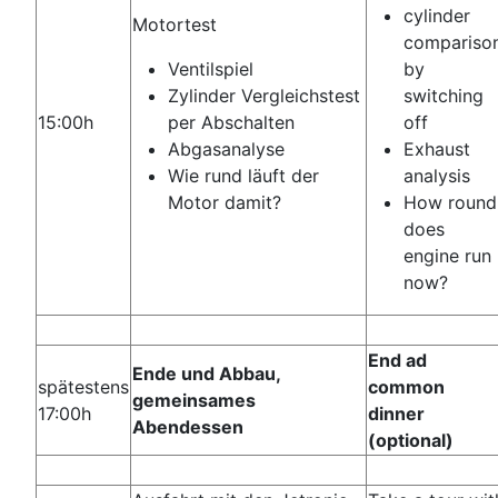
cylinder
Motortest
compariso
Ventilspiel
by
Zylinder Vergleichstest
switching
15:00h
per Abschalten
off
Abgasanalyse
Exhaust
Wie rund läuft der
analysis
Motor damit?
How round
does
engine run
now?
End ad
Ende und Abbau,
spätestens
common
gemeinsames
17:00h
dinner
Abendessen
(optional)