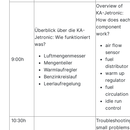
Overview of
KA-Jetronic:
How does eac
component
Überblick über die KA-
work?
Jetronic: Wie funktioniert
was?
air flow
sensor
Luftmengenmesser
9:00h
fuel
Mengenteiler
distributor
Warmlaufregler
warm up
Benzinkreislauf
regulator
Leerlaufregelung
fuel
circulation
idle run
control
10:30h
Troubleshootin
small problems