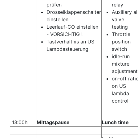
prüfen
relay
Drosselklappenschalter
Auxiliary ai
einstellen
valve
Leerlauf-CO einstellen
testing
- VORSICHTIG !
Throttle
Tastverhältnis an US
position
Lambdasteuerung
switch
idle-run
mixture
adjustment
on-off rati
on US
lambda
control
13:00h
Mittagspause
Lunch time