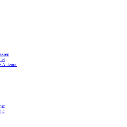
assen
tet
F Antenne
nic
nic