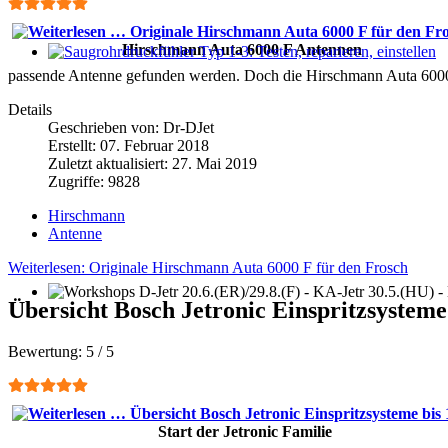
Hirschmann Auta 6000 F Antennen
Saugrohrdruckfühler Typ 1-3: Testen, reparieren, einstellen
passende Antenne gefunden werden. Doch die Hirschmann Auta 6000 F
Details
Geschrieben von:
Dr-DJet
Erstellt: 07. Februar 2018
Zuletzt aktualisiert: 27. Mai 2019
Zugriffe: 9828
Hirschmann
Antenne
Weiterlesen: Originale Hirschmann Auta 6000 F für den Frosch
Übersicht Bosch Jetronic Einspritzsysteme
Workshops D-Jetr 20.6.(ER)/29.8.(F) - KA-Jetr 30.5.(HU) - KE
Bewertung:
5
/
5
Start der Jetronic Familie