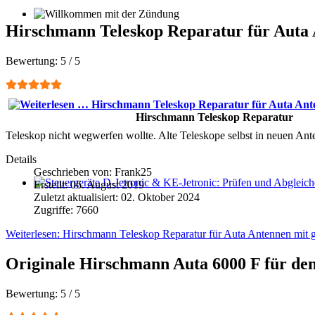
Willkommen mit der Zündung
Hirschmann Teleskop Reparatur für Auta A
Bewertung:
5
/
5
Hirschmann Teleskop Reparatur
Teleskop nicht wegwerfen wollte. Alte Teleskope selbst in neuen Ant
Details
Geschrieben von:
Frank25
Erstellt: 06. August 2019
Steuergeräte D-Jetronic & KE-Jetronic: Prüfen und Abgleichen
Zuletzt aktualisiert: 02. Oktober 2024
Zugriffe: 7660
Weiterlesen: Hirschmann Teleskop Reparatur für Auta Antennen mit gl
Originale Hirschmann Auta 6000 F für de
Bewertung:
5
/
5