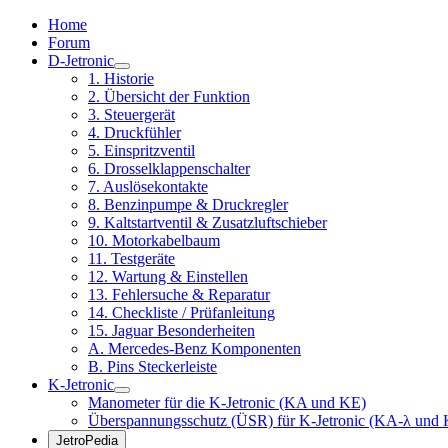
Home
Forum
D-Jetronic
1. Historie
2. Übersicht der Funktion
3. Steuergerät
4. Druckfühler
5. Einspritzventil
6. Drosselklappenschalter
7. Auslösekontakte
8. Benzinpumpe & Druckregler
9. Kaltstartventil & Zusatzluftschieber
10. Motorkabelbaum
11. Testgeräte
12. Wartung & Einstellen
13. Fehlersuche & Reparatur
14. Checkliste / Prüfanleitung
15. Jaguar Besonderheiten
A. Mercedes-Benz Komponenten
B. Pins Steckerleiste
K-Jetronic
Manometer für die K-Jetronic (KA und KE)
Überspannungsschutz (ÜSR) für K-Jetronic (KA-λ und 
JetroPedia