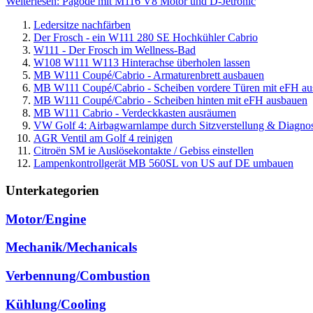
Weiterlesen: Pagode mit M116 V8 Motor und D-Jetronic
Ledersitze nachfärben
Der Frosch - ein W111 280 SE Hochkühler Cabrio
W111 - Der Frosch im Wellness-Bad
W108 W111 W113 Hinterachse überholen lassen
MB W111 Coupé/Cabrio - Armaturenbrett ausbauen
MB W111 Coupé/Cabrio - Scheiben vordere Türen mit eFH a
MB W111 Coupé/Cabrio - Scheiben hinten mit eFH ausbauen
MB W111 Cabrio - Verdeckkasten ausräumen
VW Golf 4: Airbagwarnlampe durch Sitzverstellung & Diagn
AGR Ventil am Golf 4 reinigen
Citroën SM ie Auslösekontakte / Gebiss einstellen
Lampenkontrollgerät MB 560SL von US auf DE umbauen
Unterkategorien
Motor/Engine
Mechanik/Mechanicals
Verbennung/Combustion
Kühlung/Cooling