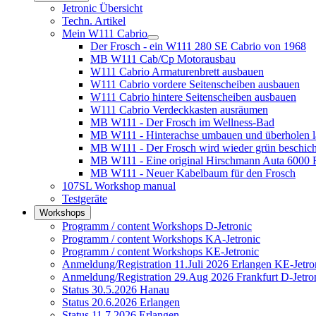
Jetronic Übersicht
Techn. Artikel
Mein W111 Cabrio
Der Frosch - ein W111 280 SE Cabrio von 1968
MB W111 Cab/Cp Motorausbau
W111 Cabrio Armaturenbrett ausbauen
W111 Cabrio vordere Seitenscheiben ausbauen
W111 Cabrio hintere Seitenscheiben ausbauen
W111 Cabrio Verdeckkasten ausräumen
MB W111 - Der Frosch im Wellness-Bad
MB W111 - Hinterachse umbauen und überholen l
MB W111 - Der Frosch wird wieder grün beschich
MB W111 - Eine original Hirschmann Auta 6000 
MB W111 - Neuer Kabelbaum für den Frosch
107SL Workshop manual
Testgeräte
Workshops
Programm / content Workshops D-Jetronic
Programm / content Workshops KA-Jetronic
Programm / content Workshops KE-Jetronic
Anmeldung/Registration 11.Juli 2026 Erlangen KE-Jetro
Anmeldung/Registration 29.Aug 2026 Frankfurt D-Jetro
Status 30.5.2026 Hanau
Status 20.6.2026 Erlangen
Status 11.7.2026 Erlangen