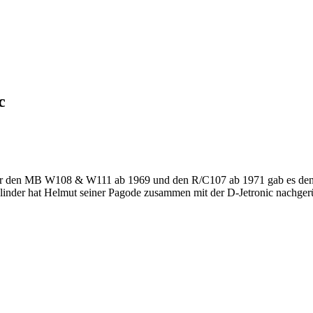
c
r den MB W108 & W111 ab 1969 und den R/C107 ab 1971 gab es den 8-
linder hat Helmut seiner Pagode zusammen mit der D-Jetronic nachgerü