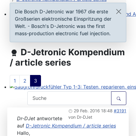
Die Bosch D-Jetronic war 1967 die erste
Großserien elektronische Einspritzung der
Steuergeräte D-Jetronic & KE-Jetronic: Prüfen und Ab
Welt. - Bosch's D-Jetronic was the first
mass-production electronic fuel injection.
D-Jetronic Kompendium
/ article series
1
2
3
Saugrohrdruckfühler Typ 1-3: Testen, reparieren, einste
29 Feb. 2016 18:48
#3191
von
Dr-DJet
Dr-DJet
antwortete
auf
D-Jetronic Kompendium / article series
Hallo,