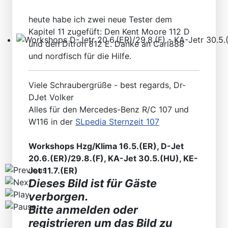
heute habe ich zwei neue Tester dem
Kapitel 11 zugefüft: Den Kent Moore 112 D
und den Ditron 812 E. Danke an Carl888
Workshops D-Jetr 20.6.(ER)/29.8.(F) - KA-Jetr 30.5.(HU
und nordfisch für die Hilfe.
Viele Schraubergrüße - best regards, Dr-
DJet Volker
Alles für den Mercedes-Benz R/C 107 und
W116 in der
SLpedia Sternzeit 107
Workshops Hzg/Klima 16.5.(ER), D-Jet
20.6.(ER)/29.8.(F), KA-Jet 30.5.(HU), KE-
Jet 11.7.(ER)
Dieses Bild ist für Gäste
verborgen.
Bitte anmelden oder
registrieren um das Bild zu