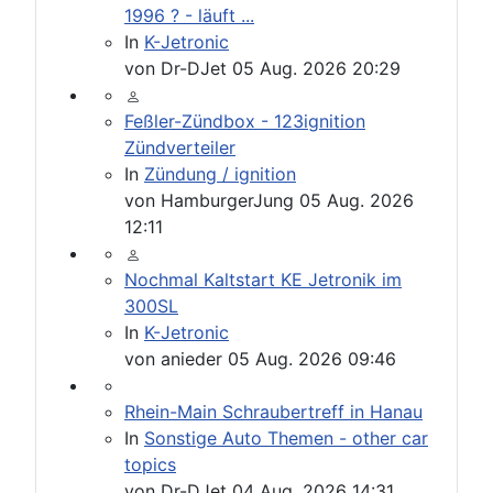
1996 ? - läuft ...
In
K-Jetronic
von
Dr-DJet
05 Aug. 2026 20:29
Feßler-Zündbox - 123ignition
Zündverteiler
In
Zündung / ignition
von
HamburgerJung
05 Aug. 2026
12:11
Nochmal Kaltstart KE Jetronik im
300SL
In
K-Jetronic
von
anieder
05 Aug. 2026 09:46
Rhein-Main Schraubertreff in Hanau
In
Sonstige Auto Themen - other car
topics
von
Dr-DJet
04 Aug. 2026 14:31