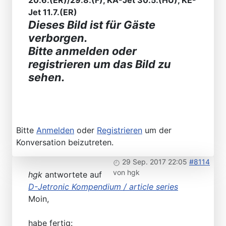
20.6.(ER)/29.8.(F), KA-Jet 30.5.(HU), KE-
Jet 11.7.(ER)
Dieses Bild ist für Gäste
verborgen.
Bitte anmelden oder
registrieren um das Bild zu
sehen.
Bitte
Anmelden
oder
Registrieren
um der
Konversation beizutreten.
29 Sep. 2017 22:05
#8114
von
hgk
hgk
antwortete auf
D-Jetronic Kompendium / article series
Moin,
habe fertig: