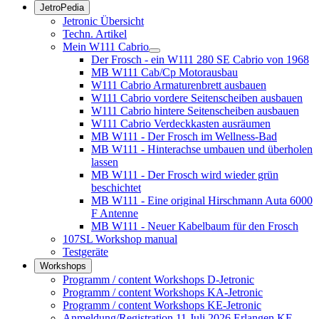
JetroPedia
Jetronic Übersicht
Techn. Artikel
Mein W111 Cabrio
Der Frosch - ein W111 280 SE Cabrio von 1968
MB W111 Cab/Cp Motorausbau
W111 Cabrio Armaturenbrett ausbauen
W111 Cabrio vordere Seitenscheiben ausbauen
W111 Cabrio hintere Seitenscheiben ausbauen
W111 Cabrio Verdeckkasten ausräumen
MB W111 - Der Frosch im Wellness-Bad
MB W111 - Hinterachse umbauen und überholen
lassen
MB W111 - Der Frosch wird wieder grün
beschichtet
MB W111 - Eine original Hirschmann Auta 6000
F Antenne
MB W111 - Neuer Kabelbaum für den Frosch
107SL Workshop manual
Testgeräte
Workshops
Programm / content Workshops D-Jetronic
Programm / content Workshops KA-Jetronic
Programm / content Workshops KE-Jetronic
Anmeldung/Registration 11.Juli 2026 Erlangen KE-