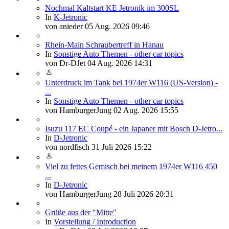
Nochmal Kaltstart KE Jetronik im 300SL
In
K-Jetronic
von
anieder
05 Aug. 2026 09:46
Rhein-Main Schraubertreff in Hanau
In
Sonstige Auto Themen - other car topics
von
Dr-DJet
04 Aug. 2026 14:31
Unterdruck im Tank bei 1974er W116 (US-Version) -
...
In
Sonstige Auto Themen - other car topics
von
HamburgerJung
02 Aug. 2026 15:55
Isuzu 117 EC Coupé - ein Japaner mit Bosch D-Jetro...
In
D-Jetronic
von
nordfisch
31 Juli 2026 15:22
Viel zu fettes Gemisch bei meinem 1974er W116 450
...
In
D-Jetronic
von
HamburgerJung
28 Juli 2026 20:31
Grüße aus der "Mitte"
In
Vorstellung / Introduction