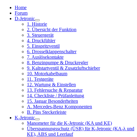
Home
Forum
D-Jetronic
1. Historie
2. Übersicht der Funktion
3. Steuergerät
4. Druckfühler
5. Einspritzventil
6. Drosselklappenschalter
7. Auslösekontakte
8. Benzinpumpe & Druckregler
9. Kaltstartventil & Zusatzluftschieber
10. Motorkabelbaum
11. Testgeräte
12. Wartung & Einstellen
13. Fehlersuche & Reparatur
14. Checkliste / Prüfanleitung
15. Jaguar Besonderheiten
A. Mercedes-Benz Komponenten
B. Pins Steckerleiste
K-Jetronic
Manometer für die K-Jetronic (KA und KE)
Überspannungsschutz (ÜSR) für K-Jetronic (KA-λ und
KE), ABS und Leerlauf