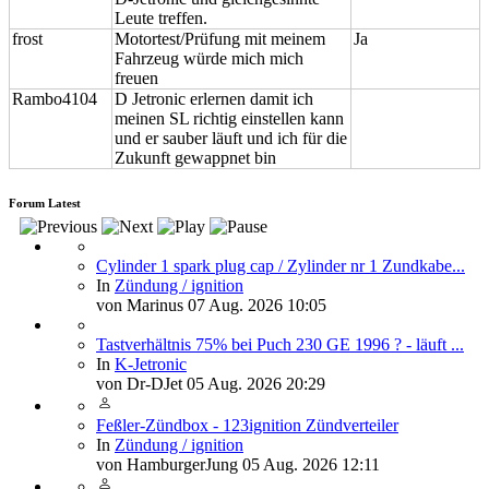
Leute treffen.
frost
Motortest/Prüfung mit meinem
Ja
Fahrzeug würde mich mich
freuen
Rambo4104
D Jetronic erlernen damit ich
meinen SL richtig einstellen kann
und er sauber läuft und ich für die
Zukunft gewappnet bin
Forum Latest
Cylinder 1 spark plug cap / Zylinder nr 1 Zundkabe...
In
Zündung / ignition
von
Marinus
07 Aug. 2026 10:05
Tastverhältnis 75% bei Puch 230 GE 1996 ? - läuft ...
In
K-Jetronic
von
Dr-DJet
05 Aug. 2026 20:29
Feßler-Zündbox - 123ignition Zündverteiler
In
Zündung / ignition
von
HamburgerJung
05 Aug. 2026 12:11