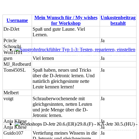
Mein Wunsch für / My wishes
Unkostenbeitrag
Klicken, um nach dieser Spalte zu sortieren: Userna
Username
Klicken, um nach dieser Sp
Klicke
for Workshop
bezahlt
Dr-DJet
Spaß und gute Laune. Viel
Lernen.
Pcircle
Ja
Schoschi
Wolf1101
Saugrohrdruckfühler Typ 1-3: Testen, reparieren, einstellen
gsen
Viel lernen
Ja
MJ_Redbeard
Tom450SL
Spaß haben, neues und Tricks
Ja
über die D-Jetronic lernen. Und
natürlich gleichgesinnte nette
Leute kennen lernen!
Melbert
voigt
Schrauberwochenende mit
Ja
gleichgesinnten, netten Leuten
und jede Menge über die D-
Jetronic lernen.
Anja Kliese
Ja
Anja Kliese
Ja
Workshops D-Jetr 20.6.(ER)/29.8.(F) - KA-Jetr 30.5.(HU) - KE
Guido107
Vertiefung meines Wissens in die
Ja
D-Jetronic und gleichgesinnte