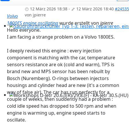
12 März 2026 18:38
-
12 März 2026 18:40
#24535
von
jpierre
Volvo
1800ES engine oscillating
wurde erstellt von
jpierre
Hello everyone.
Saugrohrdruckfühler Typ 1-3: Testen, reparieren, einst
I am facing a strange problem on a Volvo 1800ES.
I deeply revised this engine : every injection
component is matching with the car, temperature
sensors resistance are ok (cold and warm), TPS is
brand new and MPS sensor has been rebuilt by
Bosch (Nuremberg). O-rings between injectors
housings and cylinder head are new (it's a common
way of false air). The car has run perfectly for a
couple of weeks, then suddently had a problem :
Workshops D-Jetr 20.6.(ER)/29.8.(F) - KA-Jetr 30.5.(HU) - 
cold idle speed has dropped to 500 rpm and when
engine is warming up, engine speed starts to
oscillate.