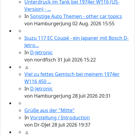
Unterdruck im Tank bei 1974er W116 (US-
Version) - ...
In
Sonstige Auto Themen - other car topics
von
HamburgerJung
02 Aug. 2026 15:55
Isuzu 117 EC Coupé - ein Japaner mit Bosch D-
Jetro...
In
D-Jetronic
von
nordfisch
31 Juli 2026 15:22
Viel zu fettes Gemisch bei meinem 1974er
W116 450 ...
In
D-Jetronic
von
HamburgerJung
28 Juli 2026 20:31
Grüße aus der "Mitte"
In
Vorstellung / Introduction
von
Dr-DJet
28 Juli 2026 19:37