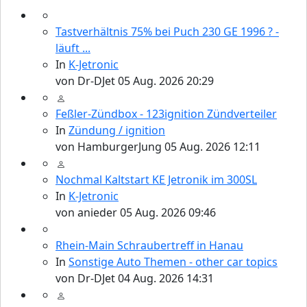
Tastverhältnis 75% bei Puch 230 GE 1996 ? -
läuft ...
In
K-Jetronic
von
Dr-DJet
05 Aug. 2026 20:29
Feßler-Zündbox - 123ignition Zündverteiler
In
Zündung / ignition
von
HamburgerJung
05 Aug. 2026 12:11
Nochmal Kaltstart KE Jetronik im 300SL
In
K-Jetronic
von
anieder
05 Aug. 2026 09:46
Rhein-Main Schraubertreff in Hanau
In
Sonstige Auto Themen - other car topics
von
Dr-DJet
04 Aug. 2026 14:31