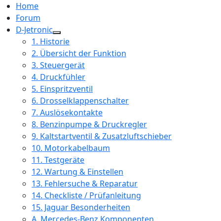
Home
Forum
D-Jetronic
1. Historie
2. Übersicht der Funktion
3. Steuergerät
4. Druckfühler
5. Einspritzventil
6. Drosselklappenschalter
7. Auslösekontakte
8. Benzinpumpe & Druckregler
9. Kaltstartventil & Zusatzluftschieber
10. Motorkabelbaum
11. Testgeräte
12. Wartung & Einstellen
13. Fehlersuche & Reparatur
14. Checkliste / Prüfanleitung
15. Jaguar Besonderheiten
A. Mercedes-Benz Komponenten