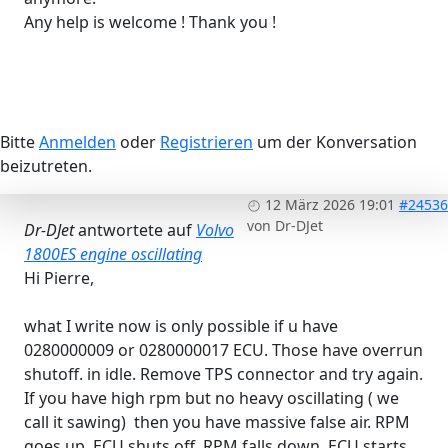
Any help is welcome ! Thank you !
Bitte
Anmelden
oder
Registrieren
um der Konversation
beizutreten.
12 März 2026 19:01
#24536
von
Dr-DJet
Dr-DJet
antwortete auf
Volvo
1800ES engine oscillating
Hi Pierre,
what I write now is only possible if u have
0280000009 or 0280000017 ECU. Those have overrun
shutoff. in idle. Remove TPS connector and try again.
If you have high rpm but no heavy oscillating ( we
call it sawing) then you have massive false air. RPM
goes up, ECU shuts off, RPM falls down, ECU starts