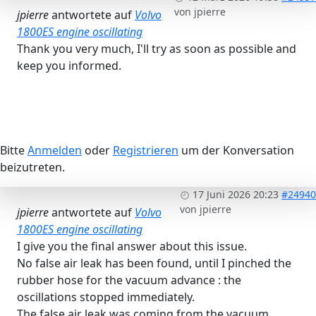
von
jpierre
jpierre
antwortete auf
Volvo
1800ES engine oscillating
Thank you very much, I'll try as soon as possible and
keep you informed.
Bitte
Anmelden
oder
Registrieren
um der Konversation
beizutreten.
17 Juni 2026 20:23
#24940
von
jpierre
jpierre
antwortete auf
Volvo
1800ES engine oscillating
I give you the final answer about this issue.
No false air leak has been found, until I pinched the
rubber hose for the vacuum advance : the
oscillations stopped immediately.
The false air leak was coming from the vacuum