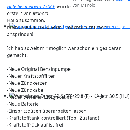
von
Manolo
Hilfe bei meinem 250CE
wurde
erstellt von
Manolo
Hallo zusammen,
mein 250CE Bj.1970 Serie 1 möchte nicht mehr
Saugrohrdruckfühler Typ 1-3: Testen, reparieren, einst
anspringen!
Ich hab soweit mir möglich war schon einiges daran
gemacht.
-Neue Original Benzinpumpe
-Neuer Kraftstofffilter
-Neue Zündkerzen
-Neue Zündkabel
-Neuer Verteiler 123Ignitation
Workshops D-Jetr 20.6.(ER)/29.8.(F) - KA-Jetr 30.5.(HU) - 
-Neue Batterie
-Einspritzdüsen überarbeiten lassen
-Kraftstofftank kontrolliert (Top Zustand)
-Kraftstoffrücklauf ist frei