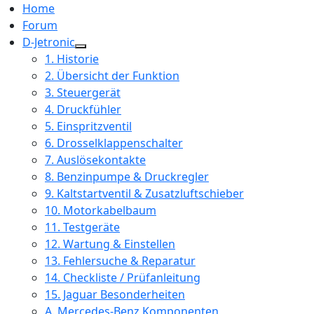
Home
Forum
D-Jetronic
1. Historie
2. Übersicht der Funktion
3. Steuergerät
4. Druckfühler
5. Einspritzventil
6. Drosselklappenschalter
7. Auslösekontakte
8. Benzinpumpe & Druckregler
9. Kaltstartventil & Zusatzluftschieber
10. Motorkabelbaum
11. Testgeräte
12. Wartung & Einstellen
13. Fehlersuche & Reparatur
14. Checkliste / Prüfanleitung
15. Jaguar Besonderheiten
A. Mercedes-Benz Komponenten