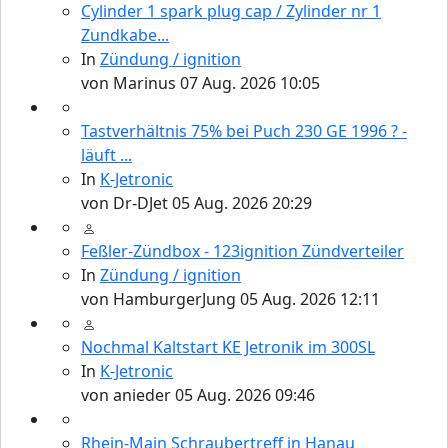
Cylinder 1 spark plug cap / Zylinder nr 1
Zundkabe...
In
Zündung / ignition
von
Marinus
07 Aug. 2026 10:05
Tastverhältnis 75% bei Puch 230 GE 1996 ? -
läuft ...
In
K-Jetronic
von
Dr-DJet
05 Aug. 2026 20:29
Feßler-Zündbox - 123ignition Zündverteiler
In
Zündung / ignition
von
HamburgerJung
05 Aug. 2026 12:11
Nochmal Kaltstart KE Jetronik im 300SL
In
K-Jetronic
von
anieder
05 Aug. 2026 09:46
Rhein-Main Schraubertreff in Hanau