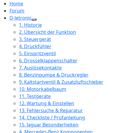
Home
Forum
D-Jetronic
1. Historie
2. Übersicht der Funktion
3. Steuergerät
4. Druckfühler
5. Einspritzventil
6. Drosselklappenschalter
7. Auslösekontakte
8. Benzinpumpe & Druckregler
9. Kaltstartventil & Zusatzluftschieber
10. Motorkabelbaum
11. Testgeräte
12. Wartung & Einstellen
13. Fehlersuche & Reparatur
14. Checkliste / Prüfanleitung
15. Jaguar Besonderheiten
A. Mercedes-Benz Komponenten