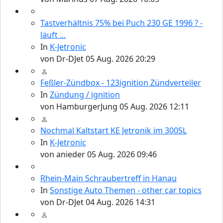
Tastverhältnis 75% bei Puch 230 GE 1996 ? -
läuft ...
In
K-Jetronic
von
Dr-DJet
05 Aug. 2026 20:29
Feßler-Zündbox - 123ignition Zündverteiler
In
Zündung / ignition
von
HamburgerJung
05 Aug. 2026 12:11
Nochmal Kaltstart KE Jetronik im 300SL
In
K-Jetronic
von
anieder
05 Aug. 2026 09:46
Rhein-Main Schraubertreff in Hanau
In
Sonstige Auto Themen - other car topics
von
Dr-DJet
04 Aug. 2026 14:31