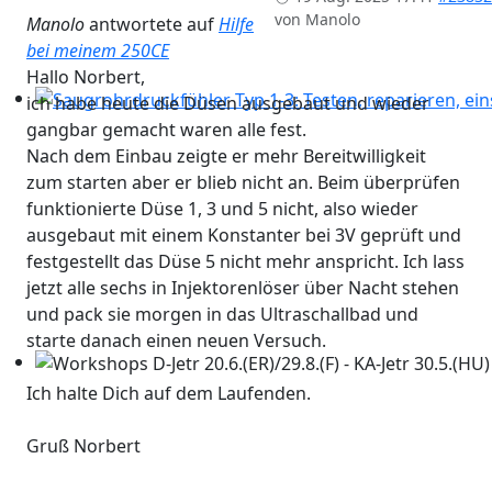
von
Manolo
Manolo
antwortete auf
Hilfe
bei meinem 250CE
Hallo Norbert,
ich habe heute die Düsen ausgebaut und wieder
Saugrohrdruckfühler Typ 1-3: Testen, reparieren, einst
gangbar gemacht waren alle fest.
Nach dem Einbau zeigte er mehr Bereitwilligkeit
zum starten aber er blieb nicht an. Beim überprüfen
funktionierte Düse 1, 3 und 5 nicht, also wieder
ausgebaut mit einem Konstanter bei 3V geprüft und
festgestellt das Düse 5 nicht mehr anspricht. Ich lass
jetzt alle sechs in Injektorenlöser über Nacht stehen
und pack sie morgen in das Ultraschallbad und
starte danach einen neuen Versuch.
Workshops D-Jetr 20.6.(ER)/29.8.(F) - KA-Jetr 30.5.(HU) - 
Ich halte Dich auf dem Laufenden.
Gruß Norbert