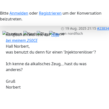
Bitte
Anmelden
oder
Registrieren
um der Konversation
beizutreten.
19 Aug. 2025 21:15
#23834
von
nordfisch
nordfisch
antwortete auf
Hilfe
bei meinem 250CE
Hall Norbert,
was benutzt du denn für einen 'Injektorenlöser'?
Ich kenne da alkalisches Zeug, , hast du was
anderes?
Gruß
Norbert