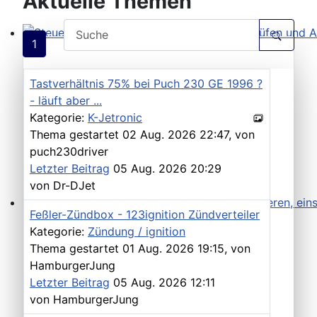
Aktuelle Themen
1
Steuergeräte D-Jetronic & KE-Jetronic: Prüfen und Ab
Tastverhältnis 75% bei Puch 230 GE 1996 ?
- läuft aber ...
Kategorie:
K-Jetronic
Thema gestartet 02 Aug. 2026 22:47, von
puch230driver
Letzter Beitrag
05 Aug. 2026 20:29
von
Dr-DJet
Feßler-Zündbox - 123ignition Zündverteiler
Saugrohrdruckfühler Typ 1-3: Testen, reparieren, einste
Kategorie:
Zündung / ignition
Thema gestartet 01 Aug. 2026 19:15, von
HamburgerJung
Letzter Beitrag
05 Aug. 2026 12:11
von
HamburgerJung