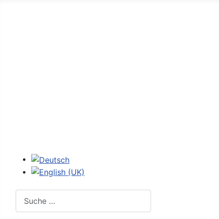
Home
Forum
D-Jetronic
K-Jetronic
JetroPedia
Workshops
Login
Sprache auswählen
Suchen