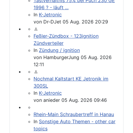
Tastverhältnis 75% bei Puch 230 GE
1996 ? - läuft ...
In
K-Jetronic
von
Dr-DJet
05 Aug. 2026 20:29
Feßler-Zündbox - 123ignition
Zündverteiler
In
Zündung / ignition
von
HamburgerJung
05 Aug. 2026
12:11
Nochmal Kaltstart KE Jetronik im
300SL
In
K-Jetronic
von
anieder
05 Aug. 2026 09:46
Rhein-Main Schraubertreff in Hanau
In
Sonstige Auto Themen - other car
topics