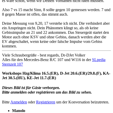
es wäre schön, wenn wir Deinen Vornamen nicht raten müssten.
Also 7 vs 15 macht Sinn, 8 sollte gegen 10 gemessen werden. 7 und
8 gegen Masse ist offen, das stimmt auch.
Deine Messung von 9,20, 17 verstehe ich nicht. Die verhindert aber
ein Anspringen nicht. Dein Phänomen klingt so, als ob keine
Gebissimpulse an 21 und 22 ankommen. Das Steuergeät startet den
Motor auch ohne KSV und ohne Gebiss, danach werden aber die
EV abgeschaltet, wenn keine oder falsche Impulse vom Gebiss
kommen.
Viele Schraubergrüße - best regards, Dr-DJet Volker
Alles für den Mercedes-Benz R/C 107 und W116 in der
SLpedia
Sternzeit 107
Workshops Hzg/Klima 16.5.(ER), D-Jet 20.6.(ER)/29.8.(F), KA-
Jet 30.5.(HU), KE-Jet 11.7.(ER)
Dieses Bild ist für Gäste verborgen.
Bitte anmelden oder registrieren um das Bild zu sehen.
Bitte
Anmelden
oder
Registrieren
um der Konversation beizutreten.
Manolo