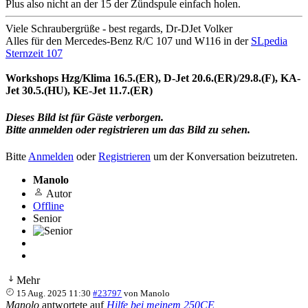
Plus also nicht an der 15 der Zündspule einfach holen.
Viele Schraubergrüße - best regards, Dr-DJet Volker
Alles für den Mercedes-Benz R/C 107 und W116 in der
SLpedia
Sternzeit 107
Workshops Hzg/Klima 16.5.(ER), D-Jet 20.6.(ER)/29.8.(F), KA-
Jet 30.5.(HU), KE-Jet 11.7.(ER)
Dieses Bild ist für Gäste verborgen.
Bitte anmelden oder registrieren um das Bild zu sehen.
Bitte
Anmelden
oder
Registrieren
um der Konversation beizutreten.
Manolo
Autor
Offline
Senior
Mehr
15 Aug. 2025 11:30
#23797
von
Manolo
Manolo
antwortete auf
Hilfe bei meinem 250CE