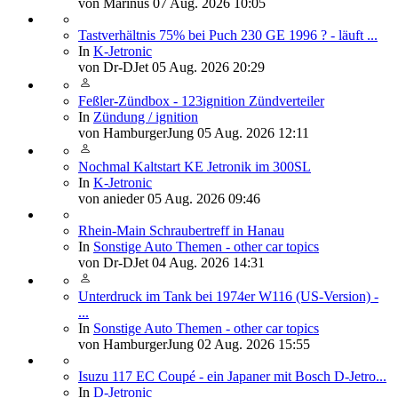
von
Marinus
07 Aug. 2026 10:05
Tastverhältnis 75% bei Puch 230 GE 1996 ? - läuft ...
In
K-Jetronic
von
Dr-DJet
05 Aug. 2026 20:29
Feßler-Zündbox - 123ignition Zündverteiler
In
Zündung / ignition
von
HamburgerJung
05 Aug. 2026 12:11
Nochmal Kaltstart KE Jetronik im 300SL
In
K-Jetronic
von
anieder
05 Aug. 2026 09:46
Rhein-Main Schraubertreff in Hanau
In
Sonstige Auto Themen - other car topics
von
Dr-DJet
04 Aug. 2026 14:31
Unterdruck im Tank bei 1974er W116 (US-Version) -
...
In
Sonstige Auto Themen - other car topics
von
HamburgerJung
02 Aug. 2026 15:55
Isuzu 117 EC Coupé - ein Japaner mit Bosch D-Jetro...
In
D-Jetronic