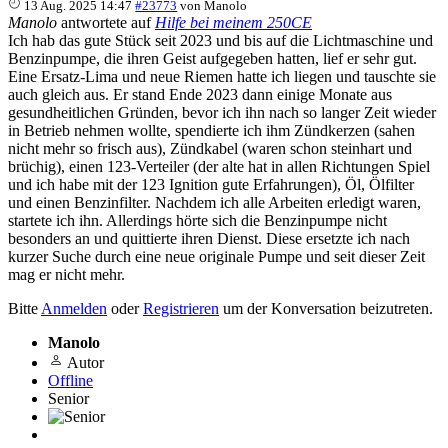
13 Aug. 2025 14:47
#23773
von
Manolo
Manolo
antwortete auf
Hilfe bei meinem 250CE
Ich hab das gute Stück seit 2023 und bis auf die Lichtmaschine und
Benzinpumpe, die ihren Geist aufgegeben hatten, lief er sehr gut.
Eine Ersatz-Lima und neue Riemen hatte ich liegen und tauschte sie
auch gleich aus. Er stand Ende 2023 dann einige Monate aus
gesundheitlichen Gründen, bevor ich ihn nach so langer Zeit wieder
in Betrieb nehmen wollte, spendierte ich ihm Zündkerzen (sahen
nicht mehr so frisch aus), Zündkabel (waren schon steinhart und
brüchig), einen 123-Verteiler (der alte hat in allen Richtungen Spiel
und ich habe mit der 123 Ignition gute Erfahrungen), Öl, Ölfilter
und einen Benzinfilter. Nachdem ich alle Arbeiten erledigt waren,
startete ich ihn. Allerdings hörte sich die Benzinpumpe nicht
besonders an und quittierte ihren Dienst. Diese ersetzte ich nach
kurzer Suche durch eine neue originale Pumpe und seit dieser Zeit
mag er nicht mehr.
Bitte
Anmelden
oder
Registrieren
um der Konversation beizutreten.
Manolo
Autor
Offline
Senior