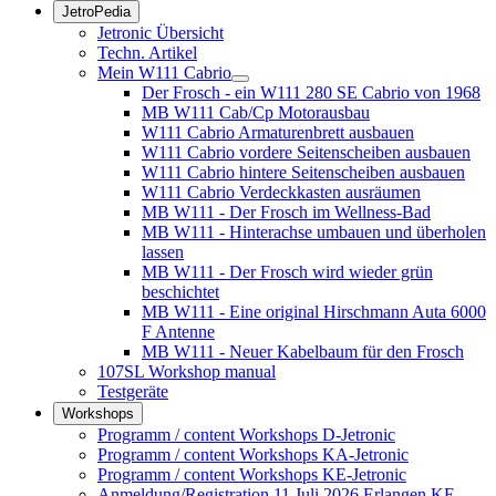
JetroPedia
Jetronic Übersicht
Techn. Artikel
Mein W111 Cabrio
Der Frosch - ein W111 280 SE Cabrio von 1968
MB W111 Cab/Cp Motorausbau
W111 Cabrio Armaturenbrett ausbauen
W111 Cabrio vordere Seitenscheiben ausbauen
W111 Cabrio hintere Seitenscheiben ausbauen
W111 Cabrio Verdeckkasten ausräumen
MB W111 - Der Frosch im Wellness-Bad
MB W111 - Hinterachse umbauen und überholen
lassen
MB W111 - Der Frosch wird wieder grün
beschichtet
MB W111 - Eine original Hirschmann Auta 6000
F Antenne
MB W111 - Neuer Kabelbaum für den Frosch
107SL Workshop manual
Testgeräte
Workshops
Programm / content Workshops D-Jetronic
Programm / content Workshops KA-Jetronic
Programm / content Workshops KE-Jetronic
Anmeldung/Registration 11.Juli 2026 Erlangen KE-