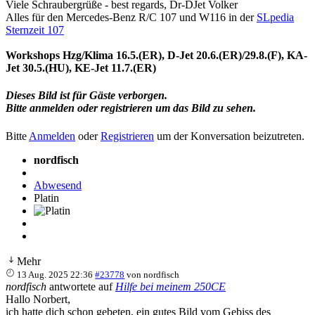
Viele Schraubergrüße - best regards, Dr-DJet Volker
Alles für den Mercedes-Benz R/C 107 und W116 in der
SLpedia
Sternzeit 107
Workshops Hzg/Klima 16.5.(ER), D-Jet 20.6.(ER)/29.8.(F), KA-
Jet 30.5.(HU), KE-Jet 11.7.(ER)
Dieses Bild ist für Gäste verborgen.
Bitte anmelden oder registrieren um das Bild zu sehen.
Bitte
Anmelden
oder
Registrieren
um der Konversation beizutreten.
nordfisch
Abwesend
Platin
Mehr
13 Aug. 2025 22:36
#23778
von
nordfisch
nordfisch
antwortete auf
Hilfe bei meinem 250CE
Hallo Norbert,
ich hatte dich schon gebeten, ein gutes Bild vom Gebiss des