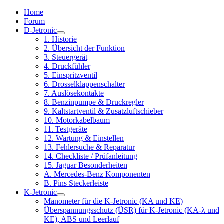
Home
Forum
D-Jetronic
1. Historie
2. Übersicht der Funktion
3. Steuergerät
4. Druckfühler
5. Einspritzventil
6. Drosselklappenschalter
7. Auslösekontakte
8. Benzinpumpe & Druckregler
9. Kaltstartventil & Zusatzluftschieber
10. Motorkabelbaum
11. Testgeräte
12. Wartung & Einstellen
13. Fehlersuche & Reparatur
14. Checkliste / Prüfanleitung
15. Jaguar Besonderheiten
A. Mercedes-Benz Komponenten
B. Pins Steckerleiste
K-Jetronic
Manometer für die K-Jetronic (KA und KE)
Überspannungsschutz (ÜSR) für K-Jetronic (KA-λ und
KE), ABS und Leerlauf