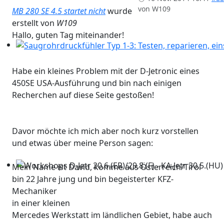
von
W109
MB 280 SE 4.5 startet nicht
wurde
erstellt von
W109
Hallo, guten Tag miteinander!
Saugrohrdruckfühler Typ 1-3: Testen, reparieren, einst
Habe ein kleines Problem mit der D-Jetronic eines
450SE USA-Ausführung und bin nach einigen
Recherchen auf diese Seite gestoßen!
Davor möchte ich mich aber noch kurz vorstellen
und etwas über meine Person sagen:
Mein Name ist David, komme aus Österreich/Tirol
Workshops D-Jetr 20.6.(ER)/29.8.(F) - KA-Jetr 30.5.(HU) - 
bin 22 Jahre jung und bin begeisterter KFZ-
Mechaniker
in einer kleinen
Mercedes Werkstatt im ländlichen Gebiet, habe auch