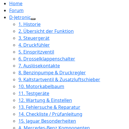
Home
Forum
D-Jetronic
1. Historie
2. Übersicht der Funktion
3. Steuergerät
4. Druckfühler
5. Einspritzventil
6. Drosselklappenschalter
7. Auslösekontakte
8. Benzinpumpe & Druckregler
9. Kaltstartventil & Zusatzluftschieber
10. Motorkabelbaum
11. Testgeräte
12. Wartung & Einstellen
13. Fehlersuche & Reparatur
14. Checkliste / Prüfanleitung
15. Jaguar Besonderheiten
A. Mercedes-Benz Komponenten