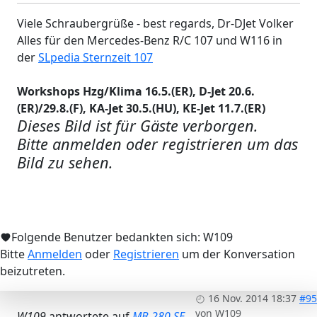
Viele Schraubergrüße - best regards, Dr-DJet Volker
Alles für den Mercedes-Benz R/C 107 und W116 in
der
SLpedia Sternzeit 107
Workshops Hzg/Klima 16.5.(ER), D-Jet 20.6.
(ER)/29.8.(F), KA-Jet 30.5.(HU), KE-Jet 11.7.(ER)
Dieses Bild ist für Gäste verborgen.
Bitte anmelden oder registrieren um das
Bild zu sehen.
Folgende Benutzer bedankten sich:
W109
Bitte
Anmelden
oder
Registrieren
um der Konversation
beizutreten.
16 Nov. 2014 18:37
#95
von
W109
W109
antwortete auf
MB 280 SE