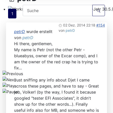
1
Workshops D-Jetr 20.6.(ER)/29.8.(F) - KA-Jetr 30.5.(HU
02 Dez. 2014 22:18
#154
von
petrD
petrD
wurde erstellt
von
petrD
Hi there, gentlemen,
My name is Petr (not the other Petr -
blueabyss, owner of the Excar comp), and I
am the owner of the red crap he is trying to
fix...
Just sniffing any info about Djet I came
across these pages, and have to say - Great
job, Volker! (by the way, I found it because
googled "tester EFI Associates", it didn't
show up for the other words...). Finally
useful info also for MB, and someone who is