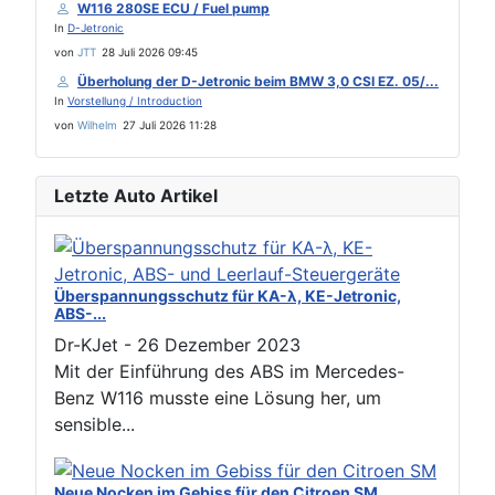
W116 280SE ECU / Fuel pump
In
D-Jetronic
von
JTT
28 Juli 2026 09:45
Überholung der D-Jetronic beim BMW 3,0 CSI EZ. 05/...
In
Vorstellung / Introduction
von
Wilhelm
27 Juli 2026 11:28
Letzte Auto Artikel
Überspannungsschutz für KA-λ, KE-Jetronic,
ABS-...
Dr-KJet
-
26 Dezember 2023
Mit der Einführung des ABS im Mercedes-
Benz W116 musste eine Lösung her, um
sensible...
Neue Nocken im Gebiss für den Citroen SM