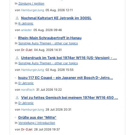
In
Zündung / ignition
von
HamburgerJung
05 Aug. 2026 12:11
Nochmal Kaltstart KE Jetronik im 300SL
In
K-Jetronic
von
anieder
05 Aug. 2026 09:46
Rhein-Main Schraubertreff in Hanau
In
Sonstige Auto Themen - other car topics
von
Dr-DJet
04 Aug. 2026 14:31
Unterdruck im Tank bei 1974er W116 (US-Version) - ...
In
Sonstige Auto Themen - other car topics
von
HamburgerJung
02 Aug. 2026 15:55
Isuzu 117 EC Coupé - ein Japaner mit Bosch D-Jetro...
In
D-Jetronic
von
nordfisch
31 Juli 2026 15:22
Viel zu fettes Gemisch bei meinem 1974er W116 450 ...
In
D-Jetronic
von
HamburgerJung
28 Juli 2026 20:31
Grüße aus der "Mitte"
In
Vorstellung / Introduction
von
Dr-DJet
28 Juli 2026 19:37