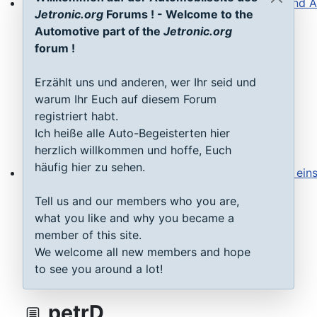
Jetronic.org
Forums ! - Welcome to the
Steuergeräte D-Jetronic & KE-Jetronic: Prüfen und Ab
Automotive part of the
Jetronic.org
forum !
Erzählt uns und anderen, wer Ihr seid und
warum Ihr Euch auf diesem Forum
registriert habt.
Ich heiße alle Auto-Begeisterten hier
herzlich willkommen und hoffe, Euch
häufig hier zu sehen.
Saugrohrdruckfühler Typ 1-3: Testen, reparieren, einste
Tell us and our members who you are,
what you like and why you became a
member of this site.
We welcome all new members and hope
to see you around a lot!
petrD