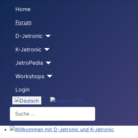
Home
Forum
D-Jetronic
K-Jetronic
JetroPedia
Workshops
Login
Sprache auswählen
Suchen
Willkommen mit D-Jetronic und K-Jetronic