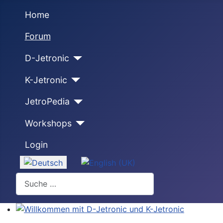
Home
Forum
D-Jetronic
K-Jetronic
JetroPedia
Workshops
Login
Sprache auswählen
Suchen
Willkommen mit D-Jetronic und K-Jetronic