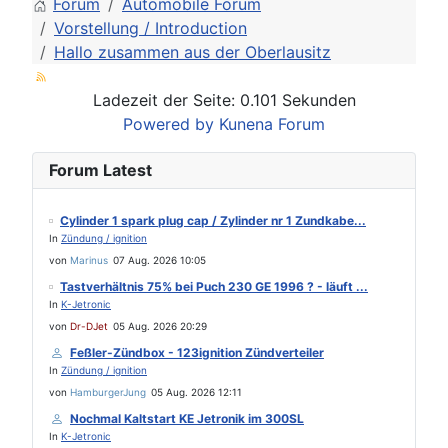
Forum
Automobile Forum
Vorstellung / Introduction
Hallo zusammen aus der Oberlausitz
Ladezeit der Seite: 0.101 Sekunden
Powered by
Kunena Forum
Forum Latest
Cylinder 1 spark plug cap / Zylinder nr 1 Zundkabe...
In
Zündung / ignition
von
Marinus
07 Aug. 2026 10:05
Tastverhältnis 75% bei Puch 230 GE 1996 ? - läuft ...
In
K-Jetronic
von
Dr-DJet
05 Aug. 2026 20:29
Feßler-Zündbox - 123ignition Zündverteiler
In
Zündung / ignition
von
HamburgerJung
05 Aug. 2026 12:11
Nochmal Kaltstart KE Jetronik im 300SL
In
K-Jetronic