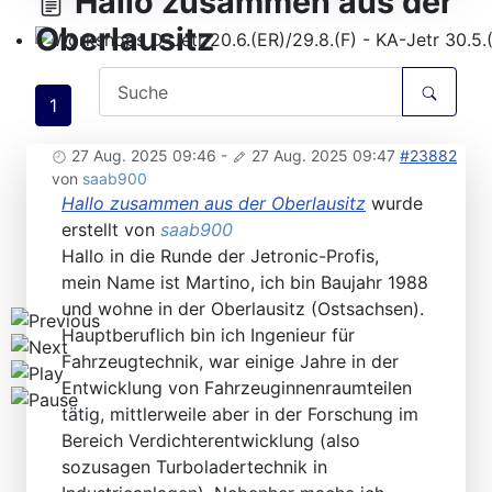
Hallo zusammen aus der
Oberlausitz
Workshops D-Jetr 20.6.(ER)/29.8.(F) - KA-Jetr 30.5.(HU
1
27 Aug. 2025 09:46
-
27 Aug. 2025 09:47
#23882
von
saab900
Hallo zusammen aus der Oberlausitz
wurde
erstellt von
saab900
Hallo in die Runde der Jetronic-Profis,
mein Name ist Martino, ich bin Baujahr 1988
und wohne in der Oberlausitz (Ostsachsen).
Hauptberuflich bin ich Ingenieur für
Fahrzeugtechnik, war einige Jahre in der
Entwicklung von Fahrzeuginnenraumteilen
tätig, mittlerweile aber in der Forschung im
Bereich Verdichterentwicklung (also
sozusagen Turboladertechnik in