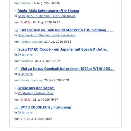
von
anieder
05 Aug. 2026 09:46
Rhein-Main Schraubertreff in Hanau
In
Sonstige Auto Themen - other car topics
von
Dr-DJet
04 Aug. 2026 14:31
Unterdruck im Tank bei 1974er W116 (US-Version) - ...
In
Sonstige Auto Themen - other car topics
von
HamburgerJung
02 Aug. 2026 15:55
Isuzu 117 EC Coupé - ein Japaner mit Bosch D-Jetro...
In
D-Jetronic
von
nordfisch
31 Juli 2026 15:22
Viel zu fettes Gemisch bei meinem 1974er W116 450 ...
In
D-Jetronic
von
HamburgerJung
28 Juli 2026 20:31
Grüße aus der "Mitte"
In
Vorstellung / Introduction
von
Dr-DJet
28 Juli 2026 19:37
W116 280SE ECU / Fuel pump
In
D-Jetronic
von
JTT
28 Juli 2026 09:45