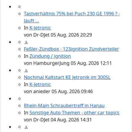
Tastverhältnis 75% bei Puch 230 GE 1996 ? -
läuft ...
In
K-Jetronic
von
Dr-DJet
05 Aug. 2026 20:29
Feßler-Zündbox - 123ignition Zündverteiler
In
Zündung / ignition
von
HamburgerJung
05 Aug. 2026 12:11
Nochmal Kaltstart KE Jetronik im 300SL
In
K-Jetronic
von
anieder
05 Aug. 2026 09:46
Rhein-Main Schraubertreff in Hanau
In
Sonstige Auto Themen - other car topics
von
Dr-DJet
04 Aug. 2026 14:31