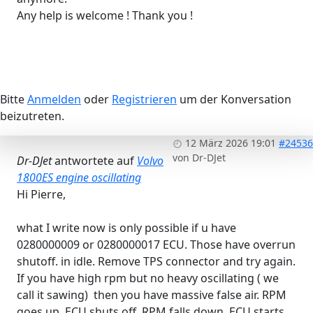
Any help is welcome ! Thank you !
Bitte
Anmelden
oder
Registrieren
um der Konversation
beizutreten.
12 März 2026 19:01
#24536
von
Dr-DJet
Dr-DJet
antwortete auf
Volvo
1800ES engine oscillating
Hi Pierre,
what I write now is only possible if u have
0280000009 or 0280000017 ECU. Those have overrun
shutoff. in idle. Remove TPS connector and try again.
If you have high rpm but no heavy oscillating ( we
call it sawing) then you have massive false air. RPM
goes up, ECU shuts off, RPM falls down, ECU starts