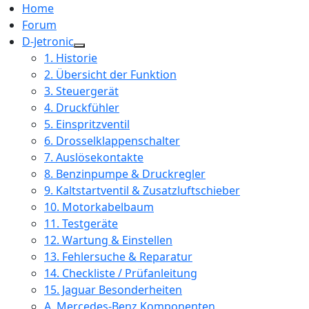
Home
Forum
D-Jetronic
1. Historie
2. Übersicht der Funktion
3. Steuergerät
4. Druckfühler
5. Einspritzventil
6. Drosselklappenschalter
7. Auslösekontakte
8. Benzinpumpe & Druckregler
9. Kaltstartventil & Zusatzluftschieber
10. Motorkabelbaum
11. Testgeräte
12. Wartung & Einstellen
13. Fehlersuche & Reparatur
14. Checkliste / Prüfanleitung
15. Jaguar Besonderheiten
A. Mercedes-Benz Komponenten