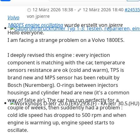
12 März 2026 18:38
-
12 März 2026 18:40
#24535
von
jpierre
Volvo
1800ES engine oscillating
wurde erstellt von
jpierre
Hello everyone.
Saugrohrdruckfühler Typ 1-3: Testen, reparieren, einst
I am facing a strange problem on a Volvo 1800ES.
I deeply revised this engine : every injection
component is matching with the car, temperature
sensors resistance are ok (cold and warm), TPS is
brand new and MPS sensor has been rebuilt by
Bosch (Nuremberg). O-rings between injectors
housings and cylinder head are new (it's a common
way of false air). The car has run perfectly for a
couple of weeks, then suddently had a problem :
Workshops D-Jetr 20.6.(ER)/29.8.(F) - KA-Jetr 30.5.(HU) - 
cold idle speed has dropped to 500 rpm and when
engine is warming up, engine speed starts to
oscillate.