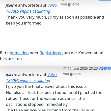
von
jpierre
jpierre
antwortete auf
Volvo
1800ES engine oscillating
Thank you very much, I'll try as soon as possible and
keep you informed.
Bitte
Anmelden
oder
Registrieren
um der Konversation
beizutreten.
17 Juni 2026 20:23
#24940
von
jpierre
jpierre
antwortete auf
Volvo
1800ES engine oscillating
I give you the final answer about this issue.
No false air leak has been found, until I pinched the
rubber hose for the vacuum advance : the
oscillations stopped immediately.
The false air leak was coming from the vacuum