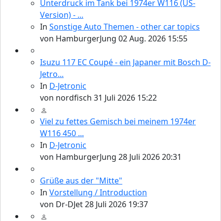
Unterdruck im Tank bei 1974er W116 (US-
Version) - ...
In
Sonstige Auto Themen - other car topics
von
HamburgerJung
02 Aug. 2026 15:55
Isuzu 117 EC Coupé - ein Japaner mit Bosch D-
Jetro...
In
D-Jetronic
von
nordfisch
31 Juli 2026 15:22
Viel zu fettes Gemisch bei meinem 1974er
W116 450 ...
In
D-Jetronic
von
HamburgerJung
28 Juli 2026 20:31
Grüße aus der "Mitte"
In
Vorstellung / Introduction
von
Dr-DJet
28 Juli 2026 19:37