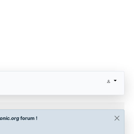
onic.org
forum !