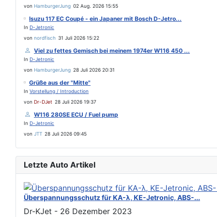
von
HamburgerJung
02 Aug. 2026 15:55
Isuzu 117 EC Coupé - ein Japaner mit Bosch D-Jetro...
In
D-Jetronic
von
nordfisch
31 Juli 2026 15:22
Viel zu fettes Gemisch bei meinem 1974er W116 450 ...
In
D-Jetronic
von
HamburgerJung
28 Juli 2026 20:31
Grüße aus der "Mitte"
In
Vorstellung / Introduction
von
Dr-DJet
28 Juli 2026 19:37
W116 280SE ECU / Fuel pump
In
D-Jetronic
von
JTT
28 Juli 2026 09:45
Letzte Auto Artikel
Überspannungsschutz für KA-λ, KE-Jetronic, ABS-...
Dr-KJet
-
26 Dezember 2023