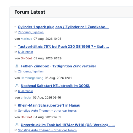
Forum Latest
Cylinder 1 spark plug cap / Zylinder nr 1 Zundkabe...
In
Zündung / ignition
von
Marinus
07 Aug. 2026 10:05
Tastverhältnis 75% bei Puch 230 GE 1996 ? - läuft ...
In
K-Jetronic
von
Dr-DJet
05 Aug. 2026 20:29
Feßler-Zündbox - 123ignition Zündverteiler
In
Zündung / ignition
von
HamburgerJung
05 Aug. 2026 12:11
Nochmal Kaltstart KE Jetronik im 300SL
In
K-Jetronic
von
anieder
05 Aug. 2026 09:46
Rhein-Main Schraubertreff in Hanau
In
Sonstige Auto Themen - other car topics
von
Dr-DJet
04 Aug. 2026 14:31
Unterdruck im Tank bei 1974er W116 (US-Version) - ...
In
Sonstige Auto Themen - other car topics