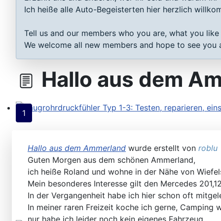
Steuergeräte D-Jetronic & KE-Jetronic: Prüfen und Ab
Ich heiße alle Auto-Begeisterten hier herzlich willk
Tell us and our members who you are, what you like
We welcome all new members and hope to see you a
Hallo aus dem A
1
Saugrohrdruckfühler Typ 1-3: Testen, reparieren, einste
Hallo aus dem Ammerland
wurde erstellt von
roblu
Guten Morgen aus dem schönen Ammerland,
ich heiße Roland und wohne in der Nähe von Wiefelst
Mein besonderes Interesse gilt den Mercedes 201,1
In der Vergangenheit habe ich hier schon oft mitge
In meiner raren Freizeit koche ich gerne, Camping
nur habe ich leider noch kein eigenes Fahrzeug.