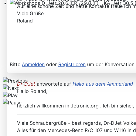
Auf eine schöne Zeit und nette Kontakte freue ich m
Workshops D-Jetr 20.6.(ER)/29.8.(F) - KA-Jetr 30.5.(HU
Viele Grüße
Roland
Bitte
Anmelden
oder
Registrieren
um der Konversation 
Dr-DJet
antwortete auf
Hallo aus dem Ammerland
Hallo Roland,
herzlich willkommen in Jetronic.org . Ich bin sicher
Viele Schraubergrüße - best regards, Dr-DJet Volke
Alles für den Mercedes-Benz R/C 107 und W116 in 