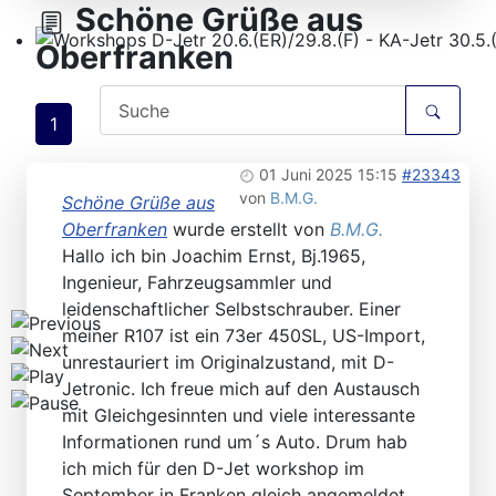
Schöne Grüße aus
Oberfranken
Workshops D-Jetr 20.6.(ER)/29.8.(F) - KA-Jetr 30.5.(HU
1
01 Juni 2025 15:15
#23343
von
B.M.G.
Schöne Grüße aus
Oberfranken
wurde erstellt von
B.M.G.
Hallo ich bin Joachim Ernst, Bj.1965,
Ingenieur, Fahrzeugsammler und
leidenschaftlicher Selbstschrauber. Einer
meiner R107 ist ein 73er 450SL, US-Import,
unrestauriert im Originalzustand, mit D-
Jetronic. Ich freue mich auf den Austausch
mit Gleichgesinnten und viele interessante
Informationen rund um´s Auto. Drum hab
ich mich für den D-Jet workshop im
September in Franken gleich angemeldet