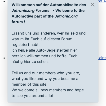
Willkommen auf der Automobilseite des
Steuergeräte D-Jetronic & KE-Jetronic: Prüfen und Ab
Jetronic.org
Forums ! - Welcome to the
Automotive part of the
Jetronic.org
forum !
Erzählt uns und anderen, wer Ihr seid und
warum Ihr Euch auf diesem Forum
registriert habt.
Ich heiße alle Auto-Begeisterten hier
herzlich willkommen und hoffe, Euch
häufig hier zu sehen.
Saugrohrdruckfühler Typ 1-3: Testen, reparieren, einste
Tell us and our members who you are,
what you like and why you became a
member of this site.
We welcome all new members and hope
to see you around a lot!