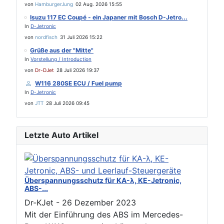
von
HamburgerJung
02 Aug. 2026 15:55
Isuzu 117 EC Coupé - ein Japaner mit Bosch D-Jetro...
In
D-Jetronic
von
nordfisch
31 Juli 2026 15:22
Grüße aus der "Mitte"
In
Vorstellung / Introduction
von
Dr-DJet
28 Juli 2026 19:37
W116 280SE ECU / Fuel pump
In
D-Jetronic
von
JTT
28 Juli 2026 09:45
Letzte Auto Artikel
Überspannungsschutz für KA-λ, KE-Jetronic,
ABS-...
Dr-KJet
-
26 Dezember 2023
Mit der Einführung des ABS im Mercedes-