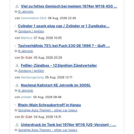
Viel zu fettes Gemisch bei meinem 1974er W116 450 ...
In
D-Jetronic
von
Commodore GS/E
08 Aug. 2026 22:45
Cylinder 1 spark plug cap / Zylinder nr 1 Zundkabe...
In
Zündung / ignition
von
Marinus
07 Aug. 2026 10:05
Tastverhältnis 75% bei Puch 230 GE 1996 ? - läuft ...
In
K-Jetronic
von
Dr-DJet
05 Aug. 2026 20:29
Feßler-Zündbox - 123ignition Zündverteiler
In
Zündung / ignition
von
HamburgerJung
05 Aug. 2026 12:11
Nochmal Kaltstart KE Jetronik im 300SL
In
K-Jetronic
von
anieder
05 Aug. 2026 09:46
Rhein-Main Schraubertreff in Hanau
In
Sonstige Auto Themen - other car topics
von
Dr-DJet
04 Aug. 2026 14:31
Unterdruck im Tank bei 1974er W116 (US-Version) - ...
In
Sonstige Auto Themen - other car topics