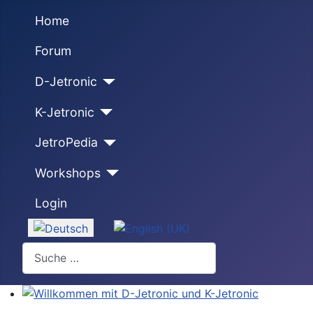
Home
Forum
D-Jetronic
K-Jetronic
JetroPedia
Workshops
Login
Sprache auswählen
Suchen
Willkommen mit D-Jetronic und K-Jetronic