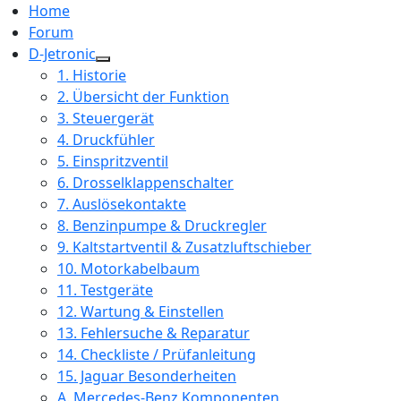
Home
Forum
D-Jetronic
1. Historie
2. Übersicht der Funktion
3. Steuergerät
4. Druckfühler
5. Einspritzventil
6. Drosselklappenschalter
7. Auslösekontakte
8. Benzinpumpe & Druckregler
9. Kaltstartventil & Zusatzluftschieber
10. Motorkabelbaum
11. Testgeräte
12. Wartung & Einstellen
13. Fehlersuche & Reparatur
14. Checkliste / Prüfanleitung
15. Jaguar Besonderheiten
A. Mercedes-Benz Komponenten