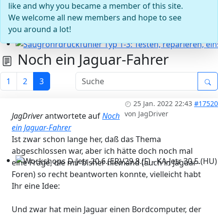
like and why you became a member of this site.
We welcome all new members and hope to see
you around a lot!
Noch ein Jaguar-Fahrer
Saugrohrdruckfühler Typ 1-3: Testen, reparieren, einst
1
2
3
25 Jan. 2022 22:43
#17520
von
JagDriver
JagDriver
antwortete auf
Noch
ein Jaguar-Fahrer
Ist zwar schon lange her, daß das Thema
abgeschlossen war, aber ich hätte doch noch mal
eine Frage, die mir bisher niemand (auch in Jaguar-
Workshops D-Jetr 20.6.(ER)/29.8.(F) - KA-Jetr 30.5.(HU) - 
Foren) so recht beantworten konnte, vielleicht habt
Ihr eine Idee:
Und zwar hat mein Jaguar einen Bordcomputer, der