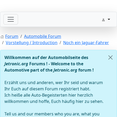
Willkommen mit der Zündung
Forum
Automobile Forum
Vorstellung / Introduction
Noch ein Jaguar-Fahrer
Willkommen auf der Automobilseite des
Jetronic.org
Forums ! - Welcome to the
Automotive part of the
Jetronic.org
forum !
Erzählt uns und anderen, wer Ihr seid und warum
Steuergeräte D-Jetronic & KE-Jetronic: Prüfen und Abg
Ihr Euch auf diesem Forum registriert habt.
Ich heiße alle Auto-Begeisterten hier herzlich
willkommen und hoffe, Euch häufig hier zu sehen.
Tell us and our members who you are, what you