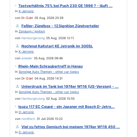
Tastverhältnis 75% bei Puch 230 GE 1996 ? - läuft ...
In
K-Jetronic
von
Dr-DJet
05 Aug. 2026 20:29
Feßler-Zündbox - 123ignition Zündverteiler
In
Zündung / ignition
von
HamburgerJung
05 Aug. 2026 12:11
Nochmal Kaltstart KE Jetronik im 300SL
In
K-Jetronic
von
anieder
05 Aug. 2026 09:46
Rhein-Main Schraubertreff in Hanau
In
Sonstige Auto Themen - other car topics
von
Dr-DJet
04 Aug. 2026 14:31
Unterdruck im Tank bei 1974er W116 (US-Version) - ...
In
Sonstige Auto Themen - other car topics
von
HamburgerJung
02 Aug. 2026 15:55
Isuzu 117 EC Coupé - ein Japaner mit Bosch D-Jetro...
In
D-Jetronic
von
nordfisch
31 Juli 2026 15:22
Viel zu fettes Gemisch bei meinem 1974er W116 450 ...
In
D-Jetronic