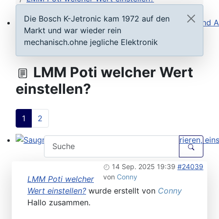
Die Bosch K-Jetronic kam 1972 auf den
Markt und war wieder rein
Steuergeräte D-Jetronic & KE-Jetronic: Prüfen und Ab
mechanisch.ohne jegliche Elektronik
LMM Poti welcher Wert
einstellen?
1
2
Saugrohrdruckfühler Typ 1-3: Testen, reparieren, einste
14 Sep. 2025 19:39
#24039
von
Conny
LMM Poti welcher
Wert einstellen?
wurde erstellt von
Conny
Hallo zusammen.