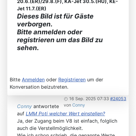
20.6.(ER)/29.8.(F), KA-Jet 30.5.(HU), KE-
Jet 11.7.(ER)
Dieses Bild ist für Gäste
verborgen.
Bitte anmelden oder
registrieren um das Bild zu
sehen.
Bitte
Anmelden
oder
Registrieren
um der
Konversation beizutreten.
16 Sep. 2025 07:33
#24053
von
Conny
Conny
antwortete
auf
LMM Poti welcher Wert einstellen?
Ja, der Zugang beim V8 ist einfach, folglich
auch die Verstellmöglichkeit.
Wie ich schon schrieb, die genannte Werte