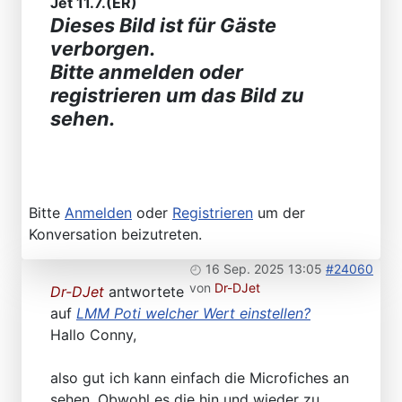
Jet 11.7.(ER)
Dieses Bild ist für Gäste
verborgen.
Bitte anmelden oder
registrieren um das Bild zu
sehen.
Bitte
Anmelden
oder
Registrieren
um der
Konversation beizutreten.
16 Sep. 2025 13:05
#24060
von
Dr-DJet
Dr-DJet
antwortete
auf
LMM Poti welcher Wert einstellen?
Hallo Conny,
also gut ich kann einfach die Microfiches an
sehen. Obwohl es die hin und wieder zu