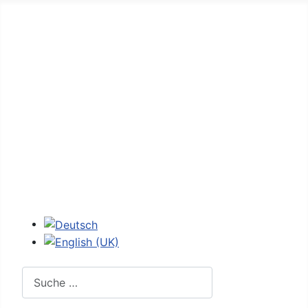
Home
Forum
D-Jetronic
K-Jetronic
JetroPedia
Workshops
Login
Sprache auswählen
Suchen