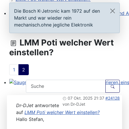
Die Bosch K-Jetronic kam 1972 auf den
Markt und war wieder rein
Steuergeräte D-Jetronic & KE-Jetronic: Prüfen und Ab
mechanisch.ohne jegliche Elektronik
LMM Poti welcher Wert
einstellen?
1
2
Saugrohrdruckfühler Typ 1-3: Testen, reparieren, einste
07 Okt. 2025 21:37
#24128
von
Dr-DJet
Dr-DJet
antwortete
auf
LMM Poti welcher Wert einstellen?
Hallo Stefan,