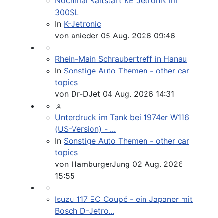
Nochmal Kaltstart KE Jetronik im
300SL
In
K-Jetronic
von
anieder
05 Aug. 2026 09:46
Rhein-Main Schraubertreff in Hanau
In
Sonstige Auto Themen - other car
topics
von
Dr-DJet
04 Aug. 2026 14:31
Unterdruck im Tank bei 1974er W116
(US-Version) - ...
In
Sonstige Auto Themen - other car
topics
von
HamburgerJung
02 Aug. 2026
15:55
Isuzu 117 EC Coupé - ein Japaner mit
Bosch D-Jetro...