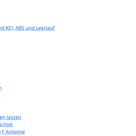
d KE), ABS und Leerlauf
n
n
en lassen
ichtet
0 F Antenne