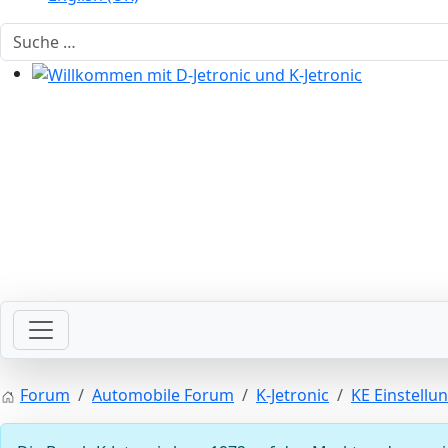
Suchen
Willkommen mit D-Jetronic und K-Jetronic
Willkommen mit der Zündung
Forum
Automobile Forum
K-Jetronic
KE Einstellu