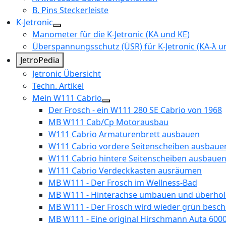
B. Pins Steckerleiste
K-Jetronic
Manometer für die K-Jetronic (KA und KE)
Überspannungsschutz (ÜSR) für K-Jetronic (KA-λ un
JetroPedia
Jetronic Übersicht
Techn. Artikel
Mein W111 Cabrio
Der Frosch - ein W111 280 SE Cabrio von 1968
MB W111 Cab/Cp Motorausbau
W111 Cabrio Armaturenbrett ausbauen
W111 Cabrio vordere Seitenscheiben ausbaue
W111 Cabrio hintere Seitenscheiben ausbaue
W111 Cabrio Verdeckkasten ausräumen
MB W111 - Der Frosch im Wellness-Bad
MB W111 - Hinterachse umbauen und überhol
MB W111 - Der Frosch wird wieder grün besch
MB W111 - Eine original Hirschmann Auta 600