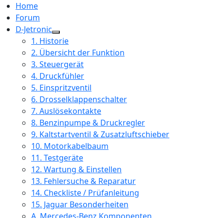
Home
Forum
D-Jetronic
1. Historie
2. Übersicht der Funktion
3. Steuergerät
4. Druckfühler
5. Einspritzventil
6. Drosselklappenschalter
7. Auslösekontakte
8. Benzinpumpe & Druckregler
9. Kaltstartventil & Zusatzluftschieber
10. Motorkabelbaum
11. Testgeräte
12. Wartung & Einstellen
13. Fehlersuche & Reparatur
14. Checkliste / Prüfanleitung
15. Jaguar Besonderheiten
A. Mercedes-Benz Komponenten