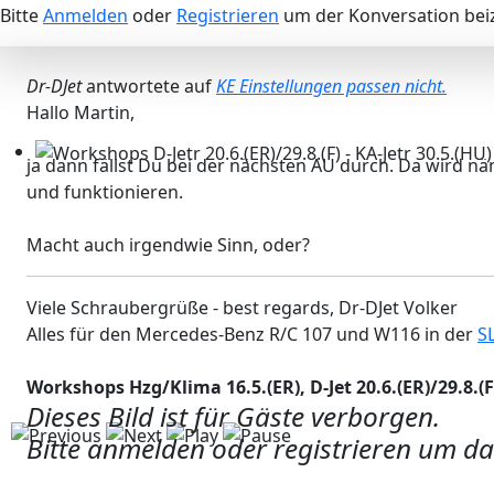
Bitte
Anmelden
oder
Registrieren
um der Konversation beiz
Dr-DJet
antwortete auf
KE Einstellungen passen nicht.
Hallo Martin,
ja dann fällst Du bei der nächsten AU durch. Da wird 
Workshops D-Jetr 20.6.(ER)/29.8.(F) - KA-Jetr 30.5.(HU) - 
und funktionieren.
Macht auch irgendwie Sinn, oder?
Viele Schraubergrüße - best regards, Dr-DJet Volker
Alles für den Mercedes-Benz R/C 107 und W116 in der
S
Workshops Hzg/Klima 16.5.(ER), D-Jet 20.6.(ER)/29.8.(F),
Dieses Bild ist für Gäste verborgen.
Bitte anmelden oder registrieren um da