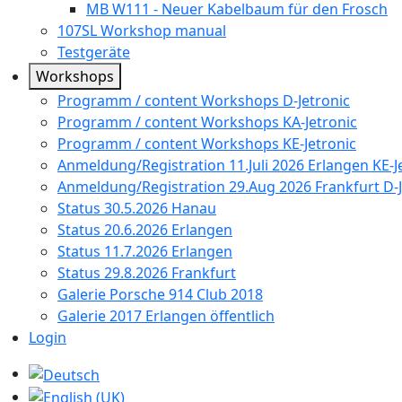
MB W111 - Neuer Kabelbaum für den Frosch
107SL Workshop manual
Testgeräte
Workshops
Programm / content Workshops D-Jetronic
Programm / content Workshops KA-Jetronic
Programm / content Workshops KE-Jetronic
Anmeldung/Registration 11.Juli 2026 Erlangen KE-J
Anmeldung/Registration 29.Aug 2026 Frankfurt D-J
Status 30.5.2026 Hanau
Status 20.6.2026 Erlangen
Status 11.7.2026 Erlangen
Status 29.8.2026 Frankfurt
Galerie Porsche 914 Club 2018
Galerie 2017 Erlangen öffentlich
Login
Sprache auswählen