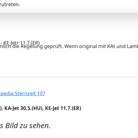
utreten.
nämlich die Regelung geprüft. Wenn original mit KAt und L
KE-Jetr 11.7.(ER)
Lpedia Sternzeit 107
 KA-Jet 30.5.(HU), KE-Jet 11.7.(ER)
s Bild zu sehen.