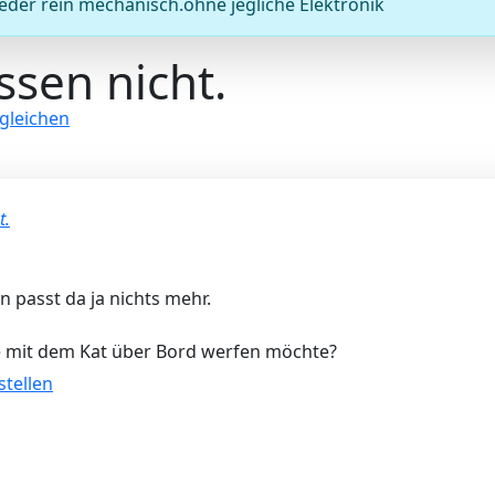
eder rein mechanisch.ohne jegliche Elektronik
ssen nicht.
leichen
t.
passt da ja nichts mehr.
he mit dem Kat über Bord werfen möchte?
ellen