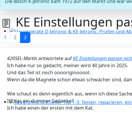
Die Bosch K-Jetronic kam 1972 auf den Markt und war wi
KE Einstellungen pa
1
2
3
Steuergeräte D-Jetronic & KE-Jetronic: Prüfen und Abg
420SEL-Martin
antwortete auf
KE Einstellungen passen nich
Ich habe nur so gedacht, meiner wird 40 Jahre in 2025.
Und das Teil ist noch ooooriginooool.
Wenn da die Magnete schon etwas schwächer sind, dann 
Wie schaut es denn eigentlich aus, wenn ich diese Sac
Ist das ein dummer Gedanke?
Ich habe einen der ersten mit dem Kat.
Saugrohrdruckfühler Typ 1-3: Testen, reparieren, einst