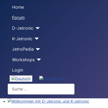
Home
Forum
D-Jetronic
K-Jetronic
JetroPedia
Workshops
Login
Sprache auswählen
Suchen
Willkommen mit D-Jetronic und K-Jetronic