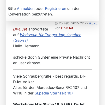
Bitte
Anmelden
oder
Registrieren
um der
Konversation beizutreten.
25 Feb. 2015 22:27
#526
von
Dr-DJet
Dr-DJet
antwortete
auf
Werkzeug für Trigger-Impulsgeber
(Gebiss)
Hallo Hermann,
schicke doch Günter eine Private Nachricht
an user althase.
Viele Schraubergrüße - best regards, Dr-
DJet Volker
Alles für den Mercedes-Benz R/C 107 und
W116 in der
SLpedia Sternzeit 107
Workshops Hzg/Klima 16.5.(ER), D-Jet