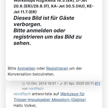
Workshops Hzg/Klima 16.5.(ER), D-Jet
20.6.(ER)/29.8.(F), KA-Jet 30.5.(HU), KE-
Jet 11.7.(ER)
Dieses Bild ist für Gäste
verborgen.
Bitte anmelden oder
registrieren um das Bild zu
sehen.
Bitte
Anmelden
oder
Registrieren
um der
Konversation beizutreten.
12 Okt. 2014 18:01
-
01 Apr. 2020 00:11
#11
von
nordfisch
nordfisch
antwortete auf
Werkzeug für
Trigger-Impulsgeber Messdorn (Gebiss)
Hallo Volker,