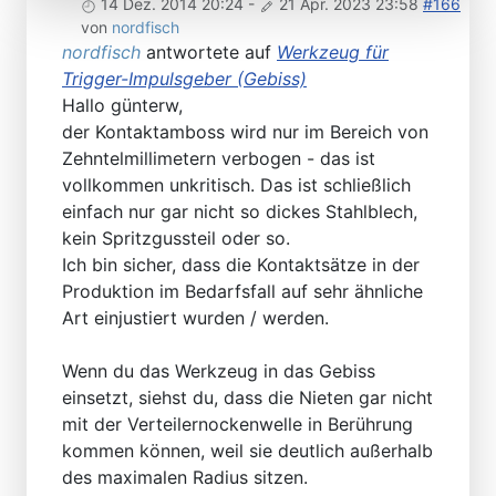
14 Dez. 2014 20:24
-
21 Apr. 2023 23:58
#166
von
nordfisch
nordfisch
antwortete auf
Werkzeug für
Trigger-Impulsgeber (Gebiss)
Hallo günterw,
der Kontaktamboss wird nur im Bereich von
Zehntelmillimetern verbogen - das ist
vollkommen unkritisch. Das ist schließlich
einfach nur gar nicht so dickes Stahlblech,
kein Spritzgussteil oder so.
Ich bin sicher, dass die Kontaktsätze in der
Produktion im Bedarfsfall auf sehr ähnliche
Art einjustiert wurden / werden.
Wenn du das Werkzeug in das Gebiss
einsetzt, siehst du, dass die Nieten gar nicht
mit der Verteilernockenwelle in Berührung
kommen können, weil sie deutlich außerhalb
des maximalen Radius sitzen.