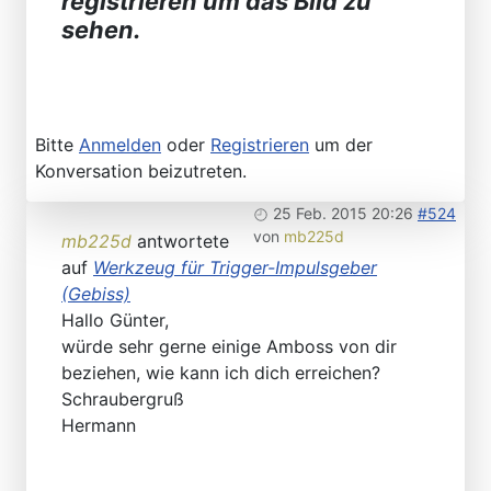
registrieren um das Bild zu
sehen.
Bitte
Anmelden
oder
Registrieren
um der
Konversation beizutreten.
25 Feb. 2015 20:26
#524
von
mb225d
mb225d
antwortete
auf
Werkzeug für Trigger-Impulsgeber
(Gebiss)
Hallo Günter,
würde sehr gerne einige Amboss von dir
beziehen, wie kann ich dich erreichen?
Schraubergruß
Hermann