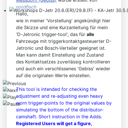
Messdorn (Gebiss)
wurde erstellt von
nordfisch
Hallo,
Workshops D-Jetr 20.6.(ER)/29.8.(F) - KA-Jetr 30.5.(HU
wie in meiner 'Vorstellung' angekündigt hier
die Skizze und eine Kurzanleitung für mein
'D-Jetronic trigger-tool', das für
alle
Fahrzeuge mit triggerkontaktgesteuerter D-
Jetronic und Bosch-Verteiler geeignet ist.
Man kann damit Einstellung und Zustand
des Kontaktsatzes zuverlässig kontrollieren
und auch ein verschlissenes 'Gebiss' wieder
auf die originalen Werte einstellen.
This tool is intended for checking the
adjustment and re-adjusting even heavy
worn trigger-points to the original values by
simulating the bottom of the distributor-
camshaft. Short instruction in the Adds.
Registered Users will get a figure,