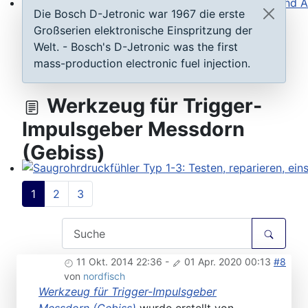
Die Bosch D-Jetronic war 1967 die erste
Steuergeräte D-Jetronic & KE-Jetronic: Prüfen und Ab
Großserien elektronische Einspritzung der
Welt. - Bosch's D-Jetronic was the first
mass-production electronic fuel injection.
Werkzeug für Trigger-
Impulsgeber Messdorn
(Gebiss)
Saugrohrdruckfühler Typ 1-3: Testen, reparieren, einste
1
2
3
11 Okt. 2014 22:36
-
01 Apr. 2020 00:13
#8
von
nordfisch
Werkzeug für Trigger-Impulsgeber