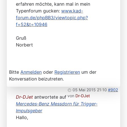
erfahren möchte, kann mal in mein
Typenforum gucken:
www.kad-
forum.de/phpBB3/viewtopic.php?
f=52&t=10946
Gruß
Norbert
Bitte
Anmelden
oder
Registrieren
um der
Konversation beizutreten.
05 Mai 2015 21:10
#902
von
Dr-DJet
Dr-DJet
antwortete auf
Mercedes-Benz Messdorn für Trigger-
Impulsgeber
Hallo,