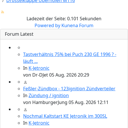
Drosselklappe Überholen M116
Ladezeit der Seite: 0.101 Sekunden
Powered by
Kunena Forum
Forum Latest
Tastverhältnis 75% bei Puch 230 GE 1996 ? -
läuft ...
In
K-Jetronic
von
Dr-DJet
05 Aug. 2026 20:29
Feßler-Zündbox - 123ignition Zündverteiler
In
Zündung / ignition
von
HamburgerJung
05 Aug. 2026 12:11
Nochmal Kaltstart KE Jetronik im 300SL
In
K-Jetronic