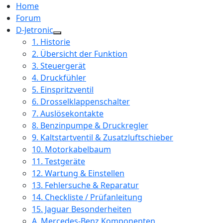
Home
Forum
D-Jetronic
1. Historie
2. Übersicht der Funktion
3. Steuergerät
4. Druckfühler
5. Einspritzventil
6. Drosselklappenschalter
7. Auslösekontakte
8. Benzinpumpe & Druckregler
9. Kaltstartventil & Zusatzluftschieber
10. Motorkabelbaum
11. Testgeräte
12. Wartung & Einstellen
13. Fehlersuche & Reparatur
14. Checkliste / Prüfanleitung
15. Jaguar Besonderheiten
A. Mercedes-Benz Komponenten