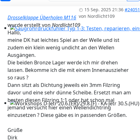
15 Sep. 2025 21:36
#24051
von
Nordlicht109
Drosselklappe Überholen M116
wurde erstellt von
Nordlicht109
Hallo,
Saugrohrdruckfühler Typ 1-3: Testen, reparieren, einst
meine DK hat leichtes Spiel an der Welle und ist
zudem ein klein wenig undicht an den Wellen
Ausgängen.
Die beiden Bronze Lager werde ich mir drehen
lassen. Bekomme ich die mit einem Innenauszieher
so raus ?
Dann sitzt als Dichtung jeweils ein 3mm Filzring
davor und eine sehr dünne Scheibe. Ersetzt man am
besten diesen Filzring 1:1 oder hat schon mal
jemand versucht hier einen Wellendichtring
Workshops D-Jetr 20.6.(ER)/29.8.(F) - KA-Jetr 30.5.(HU) - 
einzusetzen ? Diese gäbe es in passenden Größen.
Grüße
Dirk