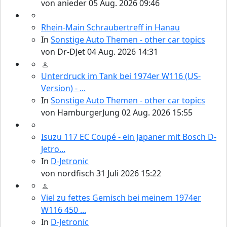
von
anieder
05 Aug. 2026 09:46
Rhein-Main Schraubertreff in Hanau
In
Sonstige Auto Themen - other car topics
von
Dr-DJet
04 Aug. 2026 14:31
Unterdruck im Tank bei 1974er W116 (US-
Version) - ...
In
Sonstige Auto Themen - other car topics
von
HamburgerJung
02 Aug. 2026 15:55
Isuzu 117 EC Coupé - ein Japaner mit Bosch D-
Jetro...
In
D-Jetronic
von
nordfisch
31 Juli 2026 15:22
Viel zu fettes Gemisch bei meinem 1974er
W116 450 ...
In
D-Jetronic