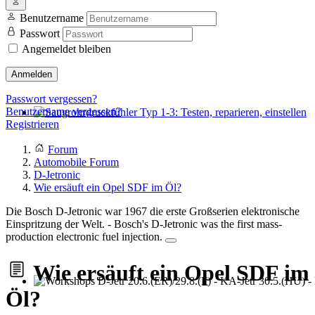
Benutzername
Passwort
Angemeldet bleiben
Anmelden
Passwort vergessen?
Benutzername vergessen?
Registrieren
Saugrohrdruckfühler Typ 1-3: Testen, reparieren, einstellen
Forum
Automobile Forum
D-Jetronic
Wie ersäuft ein Opel SDF im Öl?
Die Bosch D-Jetronic war 1967 die erste Großserien elektronische
Einspritzung der Welt. - Bosch's D-Jetronic was the first mass-
production electronic fuel injection.
Wie ersäuft ein Opel SDF im
Öl?
Workshops D-Jetr 20.6.(ER)/29.8.(F) - KA-Jetr 30.5.(HU) - KE