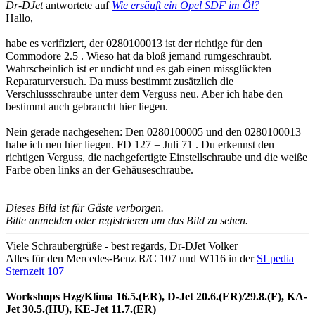
Dr-DJet
antwortete auf
Wie ersäuft ein Opel SDF im Öl?
Hallo,
habe es verifiziert, der 0280100013 ist der richtige für den
Commodore 2.5 . Wieso hat da bloß jemand rumgeschraubt.
Wahrscheinlich ist er undicht und es gab einen missglückten
Reparaturversuch. Da muss bestimmt zusätzlich die
Verschlussschraube unter dem Verguss neu. Aber ich habe den
bestimmt auch gebraucht hier liegen.
Nein gerade nachgesehen: Den 0280100005 und den 0280100013
habe ich neu hier liegen. FD 127 = Juli 71 . Du erkennst den
richtigen Verguss, die nachgefertigte Einstellschraube und die weiße
Farbe oben links an der Gehäuseschraube.
Dieses Bild ist für Gäste verborgen.
Bitte anmelden oder registrieren um das Bild zu sehen.
Viele Schraubergrüße - best regards, Dr-DJet Volker
Alles für den Mercedes-Benz R/C 107 und W116 in der
SLpedia
Sternzeit 107
Workshops Hzg/Klima 16.5.(ER), D-Jet 20.6.(ER)/29.8.(F), KA-
Jet 30.5.(HU), KE-Jet 11.7.(ER)