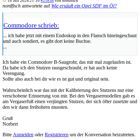
18 Juli 2024 21:10
#21836
von
nordfisch
nordfisch
antwortete auf
Wie ersäuft ein Opel SDF im Öl?
Commodore schrieb:
... ich habe jetzt mit einem Endoskop in den Flansch hineingeschaut
und auch sondiert, es gibt dort keine Buchse.
...
Ich habe ein Commodore B-Saugrohr, das mir mal zugelaufen ist.
Da habe ich den Stutzen rausgeschraubt, er hat auch keine
Verengung.
Sollte also auch bei dir wie es ist gut und original sein.
Wahrscheinlich war das mit der Kalibrierung des Stutzens nur eine
verschobene Erinnerung von mir. Bei den Vergasermodellen gab es
am Vergaserfuß einen verjüngten Stutzen, der sich öfter zusetzte und
den wir dann freibohren mussten.
Gruß
Norbert
Bitte
Anmelden
oder
Registrieren
um der Konversation beizutreten.