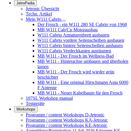
JetroPedia
Jetronic Übersicht
Techn. Artikel
Mein W111 Cabrio
Der Frosch - ein W111 280 SE Cabrio von 1968
MB W111 Cab/Cp Motorausbau
W111 Cabrio Armaturenbrett ausbauen
W111 Cabrio vordere Seitenscheiben ausbauen
W111 Cabrio hintere Seitenscheiben ausbauen
W111 Cabrio Verdeckkasten ausräumen
MB W111 - Der Frosch im Wellness-Bad
MB W111 - Hinterachse umbauen und überholen
lassen
MB W111 - Der Frosch wird wieder grün
beschichtet
MB W111 - Eine original Hirschmann Auta 6000
F Antenne
MB W111 - Neuer Kabelbaum für den Frosch
107SL Workshop manual
Testgeräte
Workshops
Programm / content Workshops D-Jetronic
Programm / content Workshops KA-Jetronic
Programm / content Workshops KE-Jetronic
Anmeldung/Registration 11.Juli 2026 Erlangen KE-