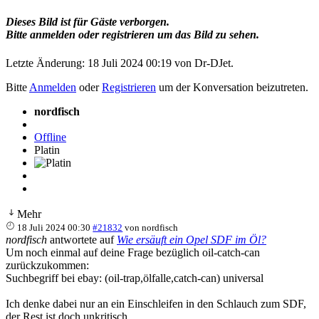
Dieses Bild ist für Gäste verborgen.
Bitte anmelden oder registrieren um das Bild zu sehen.
Letzte Änderung: 18 Juli 2024 00:19 von
Dr-DJet
.
Bitte
Anmelden
oder
Registrieren
um der Konversation beizutreten.
nordfisch
Offline
Platin
Mehr
18 Juli 2024 00:30
#21832
von
nordfisch
nordfisch
antwortete auf
Wie ersäuft ein Opel SDF im Öl?
Um noch einmal auf deine Frage bezüglich oil-catch-can
zurückzukommen:
Suchbegriff bei ebay: (oil-trap,ölfalle,catch-can) universal
Ich denke dabei nur an ein Einschleifen in den Schlauch zum SDF,
der Rest ist doch unkritisch...