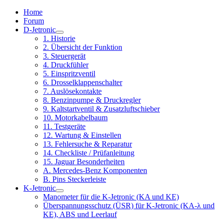
Home
Forum
D-Jetronic
1. Historie
2. Übersicht der Funktion
3. Steuergerät
4. Druckfühler
5. Einspritzventil
6. Drosselklappenschalter
7. Auslösekontakte
8. Benzinpumpe & Druckregler
9. Kaltstartventil & Zusatzluftschieber
10. Motorkabelbaum
11. Testgeräte
12. Wartung & Einstellen
13. Fehlersuche & Reparatur
14. Checkliste / Prüfanleitung
15. Jaguar Besonderheiten
A. Mercedes-Benz Komponenten
B. Pins Steckerleiste
K-Jetronic
Manometer für die K-Jetronic (KA und KE)
Überspannungsschutz (ÜSR) für K-Jetronic (KA-λ und
KE), ABS und Leerlauf