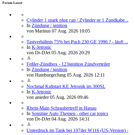
Forum Latest
Cylinder 1 spark plug cap / Zylinder nr 1 Zundkabe...
In
Zündung / ignition
von
Marinus
07 Aug. 2026 10:05
Tastverhältnis 75% bei Puch 230 GE 1996 ? - läuft ...
In
K-Jetronic
von
Dr-DJet
05 Aug. 2026 20:29
Feßler-Zündbox - 123ignition Zündverteiler
In
Zündung / ignition
von
HamburgerJung
05 Aug. 2026 12:11
Nochmal Kaltstart KE Jetronik im 300SL
In
K-Jetronic
von
anieder
05 Aug. 2026 09:46
Rhein-Main Schraubertreff in Hanau
In
Sonstige Auto Themen - other car topics
von
Dr-DJet
04 Aug. 2026 14:31
Unterdruck im Tank bei 1974er W116 (US-Version) -