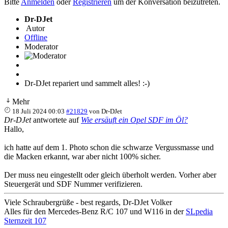
Bitte
Anmelden
oder
Registrieren
um der Konversation beizutreten.
Dr-DJet
Autor
Offline
Moderator
Dr-DJet repariert und sammelt alles! :-)
Mehr
18 Juli 2024 00:03
#21829
von
Dr-DJet
Dr-DJet
antwortete auf
Wie ersäuft ein Opel SDF im Öl?
Hallo,
ich hatte auf dem 1. Photo schon die schwarze Vergussmasse und
die Macken erkannt, war aber nicht 100% sicher.
Der muss neu eingestellt oder gleich überholt werden. Vorher aber
Steuergerät und SDF Nummer verifizieren.
Viele Schraubergrüße - best regards, Dr-DJet Volker
Alles für den Mercedes-Benz R/C 107 und W116 in der
SLpedia
Sternzeit 107