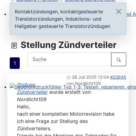
Kontaktzündungen, kontaktgesteuerte
Transistorzündungen, Induktions- und
Steuergeräte D-Jetronic & KE-Jetronic: Prüfen und Ab
Hallgeber gesteuerte Transistorzündugen
Stellung Zündverteiler
1
28 Juli 2025 12:04
#23645
von
Nordlicht109
Stellung
Zündverteiler
wurde erstellt von
Saugrohrdruckfühler Typ 1-3: Testen, reparieren, einste
Nordlicht109
Hallo,
nach einer kompletten Motorrevision habe
ich eine Frage zur Stellung des
Zündverteilers.
Damals bei der Montage des Zahnrades für