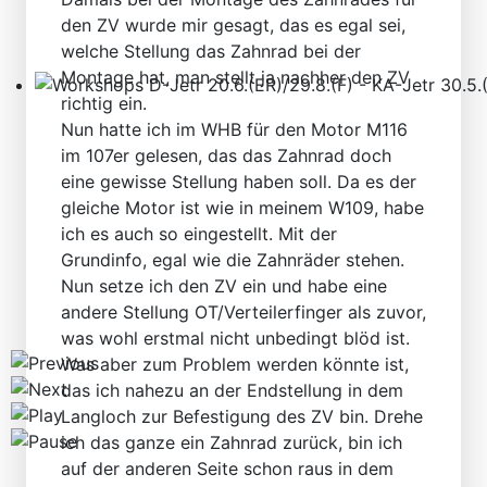
den ZV wurde mir gesagt, das es egal sei,
welche Stellung das Zahnrad bei der
Montage hat, man stellt ja nachher den ZV
richtig ein.
Workshops D-Jetr 20.6.(ER)/29.8.(F) - KA-Jetr 30.5.(HU
Nun hatte ich im WHB für den Motor M116
im 107er gelesen, das das Zahnrad doch
eine gewisse Stellung haben soll. Da es der
gleiche Motor ist wie in meinem W109, habe
ich es auch so eingestellt. Mit der
Grundinfo, egal wie die Zahnräder stehen.
Nun setze ich den ZV ein und habe eine
andere Stellung OT/Verteilerfinger als zuvor,
was wohl erstmal nicht unbedingt blöd ist.
Was aber zum Problem werden könnte ist,
das ich nahezu an der Endstellung in dem
Langloch zur Befestigung des ZV bin. Drehe
ich das ganze ein Zahnrad zurück, bin ich
auf der anderen Seite schon raus in dem