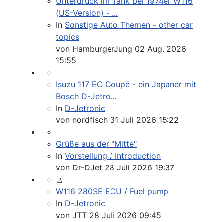
Unterdruck im Tank bei 1974er W116
(US-Version) - ...
In
Sonstige Auto Themen - other car
topics
von
HamburgerJung
02 Aug. 2026
15:55
Isuzu 117 EC Coupé - ein Japaner mit
Bosch D-Jetro...
In
D-Jetronic
von
nordfisch
31 Juli 2026 15:22
Grüße aus der "Mitte"
In
Vorstellung / Introduction
von
Dr-DJet
28 Juli 2026 19:37
W116 280SE ECU / Fuel pump
In
D-Jetronic
von
JTT
28 Juli 2026 09:45