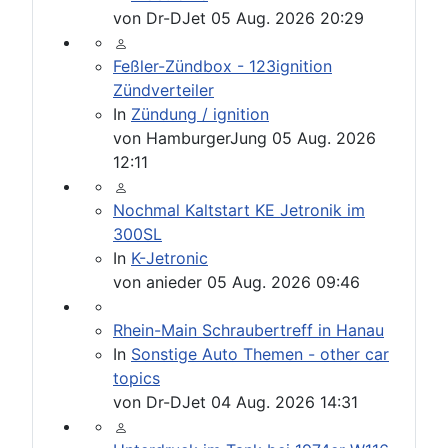
von
Dr-DJet
05 Aug. 2026 20:29
Feßler-Zündbox - 123ignition
Zündverteiler
In
Zündung / ignition
von
HamburgerJung
05 Aug. 2026
12:11
Nochmal Kaltstart KE Jetronik im
300SL
In
K-Jetronic
von
anieder
05 Aug. 2026 09:46
Rhein-Main Schraubertreff in Hanau
In
Sonstige Auto Themen - other car
topics
von
Dr-DJet
04 Aug. 2026 14:31