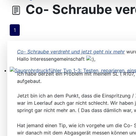
Co- Schraube verd
Steuergeräte D-Jetronic & KE-Jetronic: Prüfen und Ab
1
Co- Schraube verdreht und jetzt geht nix mehr
wurd
Hallo Interessengemeinschaft
,
ich habe derzeit ein Problem mit meinem SL ( R107,
Saugrohrdruckfühler Typ 1-3: Testen, reparieren, einste
aufgebaut.
Jetzt bin ich an dem Punkt, dass die Einspritzung
war im Leerlauf auch gar nicht schlecht. Wir haben
springt gar nicht mehr an. ( Das dass dämlich war, 
Hat jemand einen Tip, wie ich vorgehe um die Co- 
wir danach mit dem Abgasgerät messen können und 