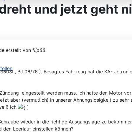
reht und jetzt geht n
gleichen
e erstellt von
flip88
 350SL, BJ 06/76 ). Besagtes Fahrzeug hat die KA- Jetroni
llen
 / Zündung eingestellt werden muss. Ich hatte den Motor v
 jetzt aber (vermutlich) in unserer Ahnungslosigkeit zu se
weiß ich
)
Schraube wieder in die richtige Ausgangslage zu bekommen
den Leerlauf einstellen können?