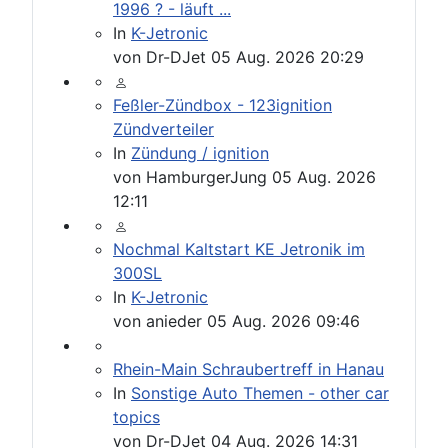
1996 ? - läuft ...
In
K-Jetronic
von
Dr-DJet
05 Aug. 2026 20:29
Feßler-Zündbox - 123ignition
Zündverteiler
In
Zündung / ignition
von
HamburgerJung
05 Aug. 2026
12:11
Nochmal Kaltstart KE Jetronik im
300SL
In
K-Jetronic
von
anieder
05 Aug. 2026 09:46
Rhein-Main Schraubertreff in Hanau
In
Sonstige Auto Themen - other car
topics
von
Dr-DJet
04 Aug. 2026 14:31