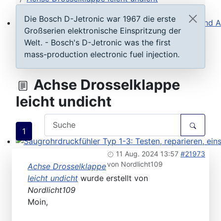
Die Bosch D-Jetronic war 1967 die erste
Großserien elektronische Einspritzung der
Steuergeräte D-Jetronic & KE-Jetronic: Prüfen und Ab
Welt. - Bosch's D-Jetronic was the first
mass-production electronic fuel injection.
Achse Drosselklappe
leicht undicht
1
Saugrohrdruckfühler Typ 1-3: Testen, reparieren, einste
11 Aug. 2024 13:57
#21973
von
Nordlicht109
Achse Drosselklappe
leicht undicht
wurde erstellt von
Nordlicht109
Moin,