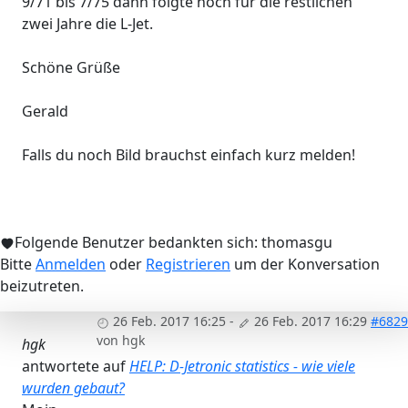
9/71 bis 7/75 dann folgte noch für die restlichen
zwei Jahre die L-Jet.
Schöne Grüße
Gerald
Falls du noch Bild brauchst einfach kurz melden!
Folgende Benutzer bedankten sich:
thomasgu
Bitte
Anmelden
oder
Registrieren
um der Konversation
beizutreten.
26 Feb. 2017 16:25
-
26 Feb. 2017 16:29
#6829
von
hgk
hgk
antwortete auf
HELP: D-Jetronic statistics - wie viele
wurden gebaut?