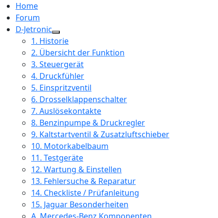
Home
Forum
D-Jetronic
1. Historie
2. Übersicht der Funktion
3. Steuergerät
4. Druckfühler
5. Einspritzventil
6. Drosselklappenschalter
7. Auslösekontakte
8. Benzinpumpe & Druckregler
9. Kaltstartventil & Zusatzluftschieber
10. Motorkabelbaum
11. Testgeräte
12. Wartung & Einstellen
13. Fehlersuche & Reparatur
14. Checkliste / Prüfanleitung
15. Jaguar Besonderheiten
A. Mercedes-Benz Komponenten