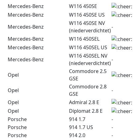
Mercedes-Benz
W116 450SE
Mercedes-Benz
W116 450SE US
W116 450SE NV
Mercedes-Benz
-
(niederverdichtet)
Mercedes-Benz
W116 450SEL
Mercedes-Benz
W116 450SEL US
W116 450SEL NV
Mercedes-Benz
-
(niederverdichtet)
Commodore 2.5
Opel
GSE
Commodore 2.8
Opel
-
GSE
Opel
Admiral 2.8 E
Opel
Diplomat 2.8 E
Porsche
914 1.7
-
Porsche
914 1.7 US
-
Porsche
914 2.0
-