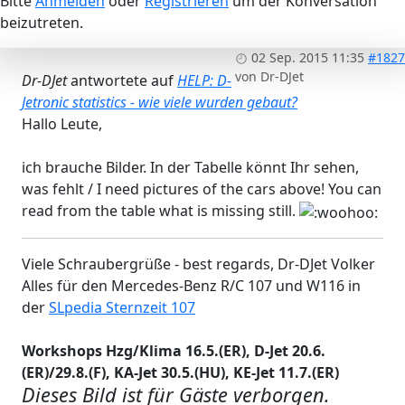
Bitte
Anmelden
oder
Registrieren
um der Konversation
beizutreten.
02 Sep. 2015 11:35
#1827
von
Dr-DJet
Dr-DJet
antwortete auf
HELP: D-
Jetronic statistics - wie viele wurden gebaut?
Hallo Leute,
ich brauche Bilder. In der Tabelle könnt Ihr sehen,
was fehlt / I need pictures of the cars above! You can
read from the table what is missing still.
Viele Schraubergrüße - best regards, Dr-DJet Volker
Alles für den Mercedes-Benz R/C 107 und W116 in
der
SLpedia Sternzeit 107
Workshops Hzg/Klima 16.5.(ER), D-Jet 20.6.
(ER)/29.8.(F), KA-Jet 30.5.(HU), KE-Jet 11.7.(ER)
Dieses Bild ist für Gäste verborgen.