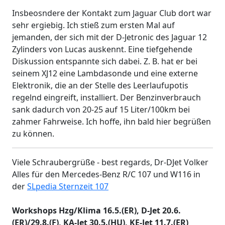
Insbeosndere der Kontakt zum Jaguar Club dort war
sehr ergiebig. Ich stieß zum ersten Mal auf
jemanden, der sich mit der D-Jetronic des Jaguar 12
Zylinders von Lucas auskennt. Eine tiefgehende
Diskussion entspannte sich dabei. Z. B. hat er bei
seinem XJ12 eine Lambdasonde und eine externe
Elektronik, die an der Stelle des Leerlaufupotis
regelnd eingreift, installiert. Der Benzinverbrauch
sank dadurch von 20-25 auf 15 Liter/100km bei
zahmer Fahrweise. Ich hoffe, ihn bald hier begrüßen
zu können.
Viele Schraubergrüße - best regards, Dr-DJet Volker
Alles für den Mercedes-Benz R/C 107 und W116 in
der
SLpedia Sternzeit 107
Workshops Hzg/Klima 16.5.(ER), D-Jet 20.6.
(ER)/29.8.(F), KA-Jet 30.5.(HU), KE-Jet 11.7.(ER)