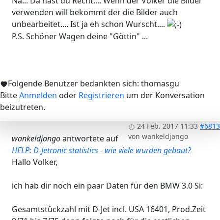
Na... Da hast du Recht.... Wenn der Volker die Bilder
verwenden will bekommt der die Bilder auch
unbearbeitet.... Ist ja eh schon Wurscht....
P.S. Schöner Wagen deine "Göttin" ...
Folgende Benutzer bedankten sich:
thomasgu
Bitte
Anmelden
oder
Registrieren
um der Konversation
beizutreten.
24 Feb. 2017 11:33
#6813
von
wankeldjango
wankeldjango
antwortete auf
HELP: D-Jetronic statistics - wie viele wurden gebaut?
Hallo Volker,
ich hab dir noch ein paar Daten für den BMW 3.0 Si:
Gesamtstückzahl mit D-Jet incl. USA 16401, Prod.Zeit