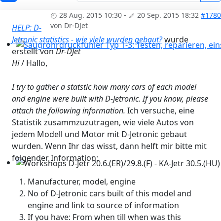
28 Aug. 2015 10:30
-
20 Sep. 2015 18:32
#1780
von
Dr-DJet
HELP: D-
Jetronic statistics - wie viele wurden gebaut?
wurde
erstellt von
Dr-DJet
Saugrohrdruckfühler Typ 1-3: Testen, reparieren, einst
Hi
/ Hallo,
I try to gather a statstic how many cars of each model
and engine were built with D-Jetronic. If you know, please
attach the following information.
Ich versuche, eine
Statistik zusammzuzutragen, wie viele Autos von
jedem Modell und Motor mit D-Jetronic gebaut
wurden. Wenn Ihr das wisst, dann helft mir bitte mit
folgender Information:
Workshops D-Jetr 20.6.(ER)/29.8.(F) - KA-Jetr 30.5.(HU) - 
Manufacturer, model, engine
No of D-Jetronic cars built of this model and
engine and link to source of information
If you have: From when till when was this