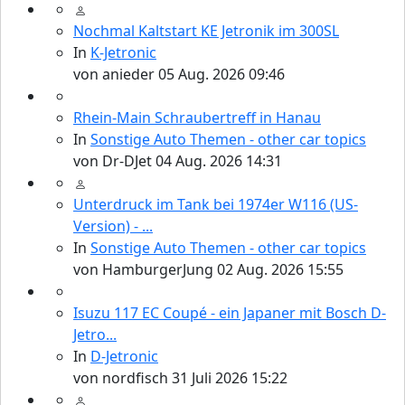
Nochmal Kaltstart KE Jetronik im 300SL
In
K-Jetronic
von
anieder
05 Aug. 2026 09:46
Rhein-Main Schraubertreff in Hanau
In
Sonstige Auto Themen - other car topics
von
Dr-DJet
04 Aug. 2026 14:31
Unterdruck im Tank bei 1974er W116 (US-
Version) - ...
In
Sonstige Auto Themen - other car topics
von
HamburgerJung
02 Aug. 2026 15:55
Isuzu 117 EC Coupé - ein Japaner mit Bosch D-
Jetro...
In
D-Jetronic
von
nordfisch
31 Juli 2026 15:22