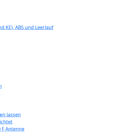
d KE), ABS und Leerlauf
n
n
en lassen
ichtet
0 F Antenne