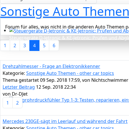
Sonstige Auto Themen 
Forum für alles, was nicht in die anderen Auto Themen pa
Steuergeräte D-Jetronic & KE-Jetronic: Prüfen und Abg
1
2
3
4
5
6
Drehzahlmesser - Frage an Elektronikkenner
Kategorie:
Sonstige Auto Themen - other car topics
Thema gestartet 09 Sep. 2018 17:59, von
Nichtschwimmer
Letzter Beitrag
12 Sep. 2018 22:34
von
Dr-DJet
1
2
Saugrohrdruckfühler Typ 1-3: Testen, reparieren, einst
Mercedes 230GE-sägt im Leerlauf und während der Fahrt
Kategorie:
Sonstige Auto Themen - other car topics