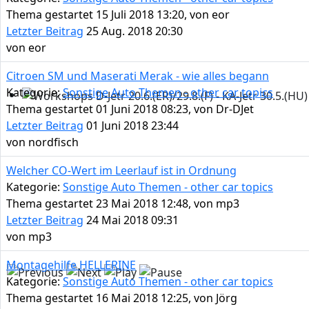
Thema gestartet 15 Juli 2018 13:20, von
eor
Letzter Beitrag
25 Aug. 2018 20:30
von
eor
Citroen SM und Maserati Merak - wie alles begann
Kategorie:
Sonstige Auto Themen - other car topics
Thema gestartet 01 Juni 2018 08:23, von
Dr-DJet
Workshops D-Jetr 20.6.(ER)/29.8.(F) - KA-Jetr 30.5.(HU) - 
Letzter Beitrag
01 Juni 2018 23:44
von
nordfisch
Welcher CO-Wert im Leerlauf ist in Ordnung
Kategorie:
Sonstige Auto Themen - other car topics
Thema gestartet 23 Mai 2018 12:48, von
mp3
Letzter Beitrag
24 Mai 2018 09:31
von
mp3
Montagehilfe HELLERINE
Kategorie:
Sonstige Auto Themen - other car topics
Thema gestartet 16 Mai 2018 12:25, von
Jörg