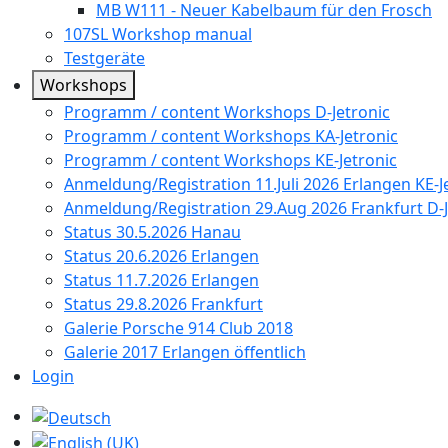
MB W111 - Neuer Kabelbaum für den Frosch
107SL Workshop manual
Testgeräte
Workshops
Programm / content Workshops D-Jetronic
Programm / content Workshops KA-Jetronic
Programm / content Workshops KE-Jetronic
Anmeldung/Registration 11.Juli 2026 Erlangen KE-J
Anmeldung/Registration 29.Aug 2026 Frankfurt D-J
Status 30.5.2026 Hanau
Status 20.6.2026 Erlangen
Status 11.7.2026 Erlangen
Status 29.8.2026 Frankfurt
Galerie Porsche 914 Club 2018
Galerie 2017 Erlangen öffentlich
Login
Sprache auswählen