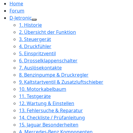
Home
Forum
D-Jetronic
1. Historie
2. Übersicht der Funktion
3. Steuergerät
4. Druckfühler
5. Einspritzventil
6. Drosselklappenschalter
7. Auslösekontakte
8. Benzinpumpe & Druckregler
9. Kaltstartventil & Zusatzluftschieber
10. Motorkabelbaum
11. Testgeräte
12. Wartung & Einstellen
13. Fehlersuche & Reparatur
14. Checkliste / Prüfanleitung
15. Jaguar Besonderheiten
A. Mercedes-Benz Komponenten