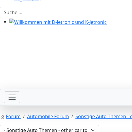
Suchen
Willkommen mit D-Jetronic und K-Jetronic
Willkommen mit der Zündung
Forum
Automobile Forum
Sonstige Auto Themen - o