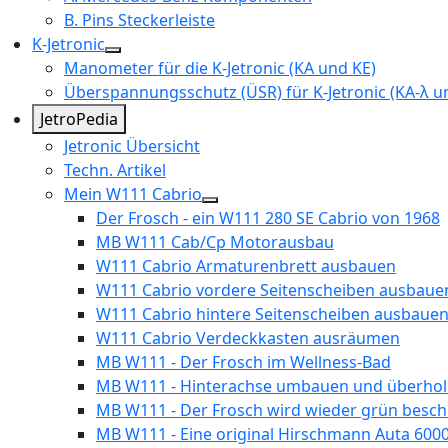
B. Pins Steckerleiste
K-Jetronic
Manometer für die K-Jetronic (KA und KE)
Überspannungsschutz (ÜSR) für K-Jetronic (KA-λ un
JetroPedia
Jetronic Übersicht
Techn. Artikel
Mein W111 Cabrio
Der Frosch - ein W111 280 SE Cabrio von 1968
MB W111 Cab/Cp Motorausbau
W111 Cabrio Armaturenbrett ausbauen
W111 Cabrio vordere Seitenscheiben ausbaue
W111 Cabrio hintere Seitenscheiben ausbaue
W111 Cabrio Verdeckkasten ausräumen
MB W111 - Der Frosch im Wellness-Bad
MB W111 - Hinterachse umbauen und überhol
MB W111 - Der Frosch wird wieder grün besch
MB W111 - Eine original Hirschmann Auta 600