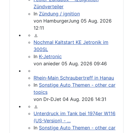
Zündverteiler
In
Zündung / ignition
von
HamburgerJung
05 Aug. 2026
12:11
Nochmal Kaltstart KE Jetronik im
300SL
In
K-Jetronic
von
anieder
05 Aug. 2026 09:46
Rhein-Main Schraubertreff in Hanau
In
Sonstige Auto Themen - other car
topics
von
Dr-DJet
04 Aug. 2026 14:31
Unterdruck im Tank bei 1974er W116
(US-Version) - ...
In
Sonstige Auto Themen - other car