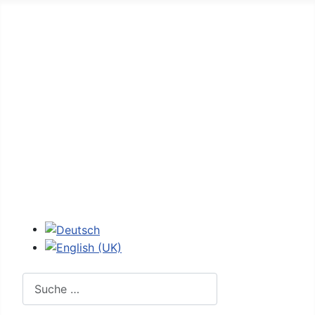
Home
Forum
D-Jetronic
K-Jetronic
JetroPedia
Workshops
Login
Sprache auswählen
Suchen