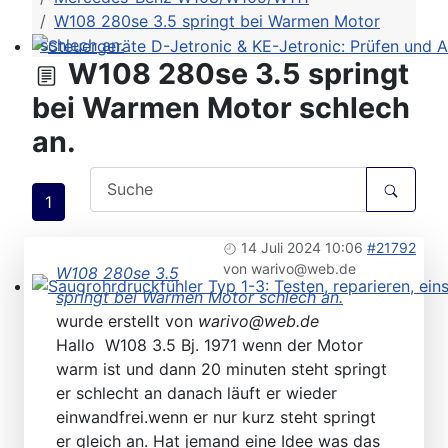
W108 280se 3.5 springt bei Warmen Motor
schlech an.
W108 280se 3.5 springt
Steuergeräte D-Jetronic & KE-Jetronic: Prüfen und Ab
bei Warmen Motor schlech
an.
1
14 Juli 2024 10:06
#21792
von
warivo@web.de
W108 280se 3.5
springt bei Warmen Motor schlech an.
Saugrohrdruckfühler Typ 1-3: Testen, reparieren, einste
wurde erstellt von
warivo@web.de
Hallo W108 3.5 Bj. 1971 wenn der Motor
warm ist und dann 20 minuten steht springt
er schlecht an danach läuft er wieder
einwandfrei.wenn er nur kurz steht springt
er gleich an. Hat jemand eine Idee was das