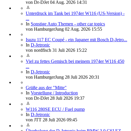
von
Dr-DJet
04 Aug. 2026 14:31
Unterdruck im Tank bei 1974er W116 (US-Version) -
...
In
Sonstige Auto Themen - other car topics
von
HamburgerJung
02 Aug. 2026 15:55
Isuzu 117 EC Coupé - ein Japaner mit Bosch D-Jetro...
In
D-Jetronic
von
nordfisch
31 Juli 2026 15:22
Viel zu fettes Gemisch bei meinem 1974er W116 450
...
In
D-Jetronic
von
HamburgerJung
28 Juli 2026 20:31
Grüße aus der "Mitte"
In
Vorstellung / Introduction
von
Dr-DJet
28 Juli 2026 19:37
W116 280SE ECU / Fuel pump
In
D-Jetronic
von
JTT
28 Juli 2026 09:45
Überholung der D-Jetronic beim BMW 3,0 CSI EZ.