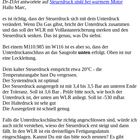
Dr-DJet
antwortete auf
Steuerdruck sinkt bei warmem Motor
Hallo Marc,
es ist richtig, dass der Steuerdruck sich mit dem Unterdruck
verändert. Wenn Du Gas gibst, bricht der Unterdruck zusammen
und das soll der WLR mit Volllastanreicherung merken und den
Steuerdruck senken. Das ist genau, was Du siehst.
Bei einem M110.985 im W116 ist es aber so, dass der
Unterdruckanschluss an das Saugrohr
unten
erfolgt. Oben ist nur
eine Leckleitung.
Dein kalter Steuerdruck entspricht etwa 20°C - die
Temperaturangabe hast Du vergessen.
Der Systemdruck ist optimal
Der Steuerdruck ausgeregelt ist mit 3,4 bis 3,5 Bar am unteren Ende
der Toleranz. Soll ist 3,6 Bar . Prüfe bitte noch, wie hoch der
Unterdruck ist, der unten am WLR anliegt. Soll ist -530 mBar.
Der Haltedruck ist sehr gut
Die Ausregelzeit ist schnell genug
Falls die Unterdruckschläuche richtig angeschlossen sind, würde ich
auch nicht verstehen, wieso der Steuerdruck erst steigt und dann
fällt. In den WLR ist ein dreistelliges Fertigungsdatum
eingeschlagen. Kannst Du mir das bitte noch nennen? Es gibt