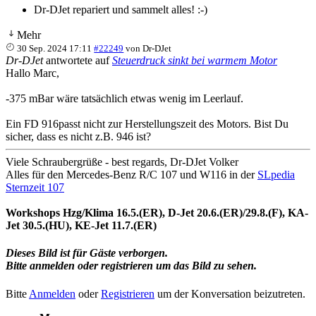
Dr-DJet repariert und sammelt alles! :-)
Mehr
30 Sep. 2024 17:11
#22249
von
Dr-DJet
Dr-DJet
antwortete auf
Steuerdruck sinkt bei warmem Motor
Hallo Marc,
-375 mBar wäre tatsächlich etwas wenig im Leerlauf.
Ein FD 916passt nicht zur Herstellungszeit des Motors. Bist Du
sicher, dass es nicht z.B. 946 ist?
Viele Schraubergrüße - best regards, Dr-DJet Volker
Alles für den Mercedes-Benz R/C 107 und W116 in der
SLpedia
Sternzeit 107
Workshops Hzg/Klima 16.5.(ER), D-Jet 20.6.(ER)/29.8.(F), KA-
Jet 30.5.(HU), KE-Jet 11.7.(ER)
Dieses Bild ist für Gäste verborgen.
Bitte anmelden oder registrieren um das Bild zu sehen.
Bitte
Anmelden
oder
Registrieren
um der Konversation beizutreten.