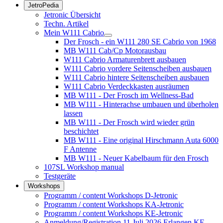
JetroPedia
Jetronic Übersicht
Techn. Artikel
Mein W111 Cabrio
Der Frosch - ein W111 280 SE Cabrio von 1968
MB W111 Cab/Cp Motorausbau
W111 Cabrio Armaturenbrett ausbauen
W111 Cabrio vordere Seitenscheiben ausbauen
W111 Cabrio hintere Seitenscheiben ausbauen
W111 Cabrio Verdeckkasten ausräumen
MB W111 - Der Frosch im Wellness-Bad
MB W111 - Hinterachse umbauen und überholen
lassen
MB W111 - Der Frosch wird wieder grün
beschichtet
MB W111 - Eine original Hirschmann Auta 6000
F Antenne
MB W111 - Neuer Kabelbaum für den Frosch
107SL Workshop manual
Testgeräte
Workshops
Programm / content Workshops D-Jetronic
Programm / content Workshops KA-Jetronic
Programm / content Workshops KE-Jetronic
Anmeldung/Registration 11.Juli 2026 Erlangen KE-