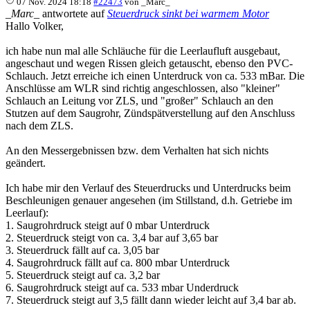
07 Nov. 2024 18:18
#22473
von
_Marc_
_Marc_
antwortete auf
Steuerdruck sinkt bei warmem Motor
Hallo Volker,
ich habe nun mal alle Schläuche für die Leerlaufluft ausgebaut,
angeschaut und wegen Rissen gleich getauscht, ebenso den PVC-
Schlauch. Jetzt erreiche ich einen Unterdruck von ca. 533 mBar. Die
Anschlüsse am WLR sind richtig angeschlossen, also "kleiner"
Schlauch an Leitung vor ZLS, und "großer" Schlauch an den
Stutzen auf dem Saugrohr, Zündspätverstellung auf den Anschluss
nach dem ZLS.
An den Messergebnissen bzw. dem Verhalten hat sich nichts
geändert.
Ich habe mir den Verlauf des Steuerdrucks und Unterdrucks beim
Beschleunigen genauer angesehen (im Stillstand, d.h. Getriebe im
Leerlauf):
1. Saugrohrdruck steigt auf 0 mbar Unterdruck
2. Steuerdruck steigt von ca. 3,4 bar auf 3,65 bar
3. Steuerdruck fällt auf ca. 3,05 bar
4. Saugrohrdruck fällt auf ca. 800 mbar Unterdruck
5. Steuerdruck steigt auf ca. 3,2 bar
6. Saugrohrdruck steigt auf ca. 533 mbar Underdruck
7. Steuerdruck steigt auf 3,5 fällt dann wieder leicht auf 3,4 bar ab.