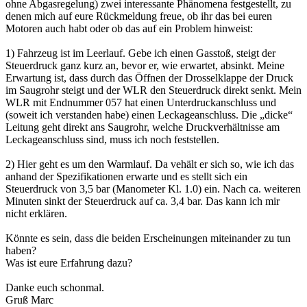
ohne Abgasregelung) zwei interessante Phänomena festgestellt, zu
denen mich auf eure Rückmeldung freue, ob ihr das bei euren
Motoren auch habt oder ob das auf ein Problem hinweist:
1) Fahrzeug ist im Leerlauf. Gebe ich einen Gasstoß, steigt der
Steuerdruck ganz kurz an, bevor er, wie erwartet, absinkt. Meine
Erwartung ist, dass durch das Öffnen der Drosselklappe der Druck
im Saugrohr steigt und der WLR den Steuerdruck direkt senkt. Mein
WLR mit Endnummer 057 hat einen Unterdruckanschluss und
(soweit ich verstanden habe) einen Leckageanschluss. Die „dicke“
Leitung geht direkt ans Saugrohr, welche Druckverhältnisse am
Leckageanschluss sind, muss ich noch feststellen.
2) Hier geht es um den Warmlauf. Da vehält er sich so, wie ich das
anhand der Spezifikationen erwarte und es stellt sich ein
Steuerdruck von 3,5 bar (Manometer Kl. 1.0) ein. Nach ca. weiteren
Minuten sinkt der Steuerdruck auf ca. 3,4 bar. Das kann ich mir
nicht erklären.
Könnte es sein, dass die beiden Erscheinungen miteinander zu tun
haben?
Was ist eure Erfahrung dazu?
Danke euch schonmal.
Gruß Marc