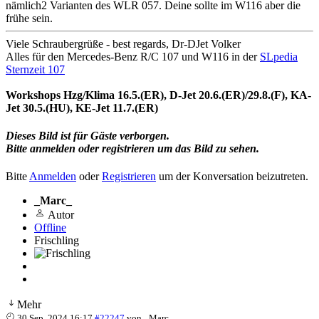
nämlich2 Varianten des WLR 057. Deine sollte im W116 aber die
frühe sein.
Viele Schraubergrüße - best regards, Dr-DJet Volker
Alles für den Mercedes-Benz R/C 107 und W116 in der
SLpedia
Sternzeit 107
Workshops Hzg/Klima 16.5.(ER), D-Jet 20.6.(ER)/29.8.(F), KA-
Jet 30.5.(HU), KE-Jet 11.7.(ER)
Dieses Bild ist für Gäste verborgen.
Bitte anmelden oder registrieren um das Bild zu sehen.
Bitte
Anmelden
oder
Registrieren
um der Konversation beizutreten.
_Marc_
Autor
Offline
Frischling
Mehr
30 Sep. 2024 16:17
#22247
von
_Marc_