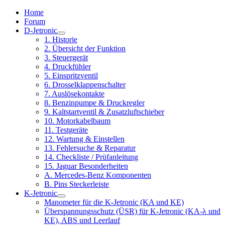
Home
Forum
D-Jetronic
1. Historie
2. Übersicht der Funktion
3. Steuergerät
4. Druckfühler
5. Einspritzventil
6. Drosselklappenschalter
7. Auslösekontakte
8. Benzinpumpe & Druckregler
9. Kaltstartventil & Zusatzluftschieber
10. Motorkabelbaum
11. Testgeräte
12. Wartung & Einstellen
13. Fehlersuche & Reparatur
14. Checkliste / Prüfanleitung
15. Jaguar Besonderheiten
A. Mercedes-Benz Komponenten
B. Pins Steckerleiste
K-Jetronic
Manometer für die K-Jetronic (KA und KE)
Überspannungsschutz (ÜSR) für K-Jetronic (KA-λ und
KE), ABS und Leerlauf