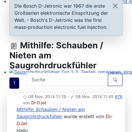
Die Bosch D-Jetronic war 1967 die erste
Steuergeräte D-Jetronic & KE-Jetronic: Prüfen und Ab
Großserien elektronische Einspritzung der
Welt. - Bosch's D-Jetronic was the first
mass-production electronic fuel injection.
Mithilfe: Schauben /
Nieten am
Saugrohrdruckfühler
Saugrohrdruckfühler Typ 1-3: Testen, reparieren, einste
1
08 Nov. 2014 11:19
-
08 Nov. 2014 11:45
#76
von
Dr-DJet
Mithilfe: Schauben / Nieten am
Saugrohrdruckfühler
wurde erstellt von
Dr-
DJet
Hallo,