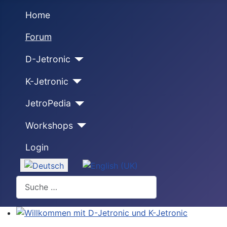
Home
Forum
D-Jetronic
K-Jetronic
JetroPedia
Workshops
Login
Sprache auswählen
Suchen
Willkommen mit D-Jetronic und K-Jetronic