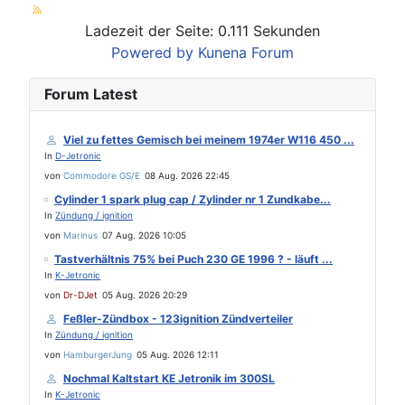
Ladezeit der Seite: 0.111 Sekunden
Powered by
Kunena Forum
Forum Latest
Viel zu fettes Gemisch bei meinem 1974er W116 450 ...
In
D-Jetronic
von
Commodore GS/E
08 Aug. 2026 22:45
Cylinder 1 spark plug cap / Zylinder nr 1 Zundkabe...
In
Zündung / ignition
von
Marinus
07 Aug. 2026 10:05
Tastverhältnis 75% bei Puch 230 GE 1996 ? - läuft ...
In
K-Jetronic
von
Dr-DJet
05 Aug. 2026 20:29
Feßler-Zündbox - 123ignition Zündverteiler
In
Zündung / ignition
von
HamburgerJung
05 Aug. 2026 12:11
Nochmal Kaltstart KE Jetronik im 300SL
In
K-Jetronic