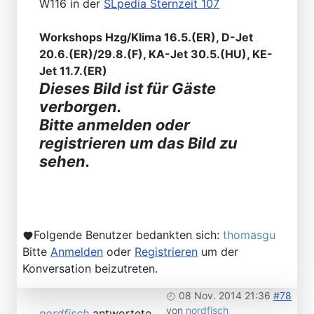
W116 in der
SLpedia Sternzeit 107
Workshops Hzg/Klima 16.5.(ER), D-Jet
20.6.(ER)/29.8.(F), KA-Jet 30.5.(HU), KE-
Jet 11.7.(ER)
Dieses Bild ist für Gäste
verborgen.
Bitte anmelden oder
registrieren um das Bild zu
sehen.
Folgende Benutzer bedankten sich:
thomasgu
Bitte
Anmelden
oder
Registrieren
um der
Konversation beizutreten.
08 Nov. 2014 21:36
#78
von
nordfisch
nordfisch
antwortete