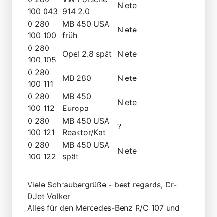
Niete
100 043
914 2.0
0 280
MB 450 USA
Niete
100 100
früh
0 280
Opel 2.8 spät
Niete
100 105
0 280
MB 280
Niete
100 111
0 280
MB 450
Niete
100 112
Europa
0 280
MB 450 USA
?
100 121
Reaktor/Kat
0 280
MB 450 USA
Niete
100 122
spät
Viele Schraubergrüße - best regards, Dr-
DJet Volker
Alles für den Mercedes-Benz R/C 107 und