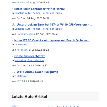
von
anieder
05 Aug. 2026 09:46
Rhein-Main Schraubertreff in Hanau
In
Sonstige Auto Themen - other car topics
von
Dr-DJet
04 Aug. 2026 14:31
Unterdruck im Tank bei 1974er W116 (US-Version) - ...
In
Sonstige Auto Themen - other car topics
von
HamburgerJung
02 Aug. 2026 15:55
Isuzu 117 EC Coupé - ein Japaner mit Bosch D-Jetro...
In
D-Jetronic
von
nordfisch
31 Juli 2026 15:22
Grüße aus der "Mitte"
In
Vorstellung / Introduction
von
Dr-DJet
28 Juli 2026 19:37
W116 280SE ECU / Fuel pump
In
D-Jetronic
von
JTT
28 Juli 2026 09:45
Letzte Auto Artikel