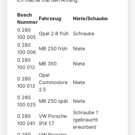
Ich mache mal den Anfang:
Bosch
Fahrzeug
Niete/Schaube
Nummer
0 280
Opel 2.8 früh
Schraube
100 005
0 280
MB 250 früh
Niete
100 006
0 280
MB 350
Niete
100 012
Opel
0 280
Commodore
Niete
100 013
2.5
0 280
MB 250 spät
Niete
100 025
Schraube ?
0 280
VW Porsche
(gebraucht
100 041
914 1.7
erworben)
0 280
VW Porsche