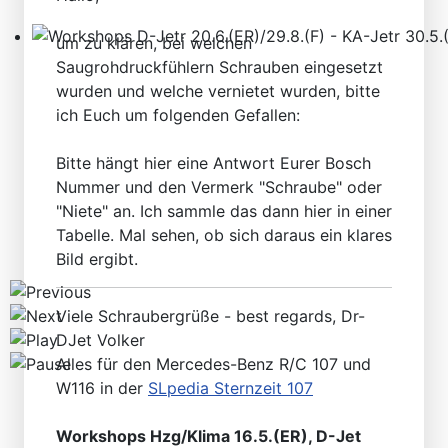
um zu klären, bei welchen
Workshops D-Jetr 20.6.(ER)/29.8.(F) - KA-Jetr 30.5.(HU
Saugrohdruckfühlern Schrauben eingesetzt
wurden und welche vernietet wurden, bitte
ich Euch um folgenden Gefallen:
Bitte hängt hier eine Antwort Eurer Bosch
Nummer und den Vermerk "Schraube" oder
"Niete" an. Ich sammle das dann hier in einer
Tabelle. Mal sehen, ob sich daraus ein klares
Bild ergibt.
Viele Schraubergrüße - best regards, Dr-
DJet Volker
Alles für den Mercedes-Benz R/C 107 und
W116 in der
SLpedia Sternzeit 107
Workshops Hzg/Klima 16.5.(ER), D-Jet