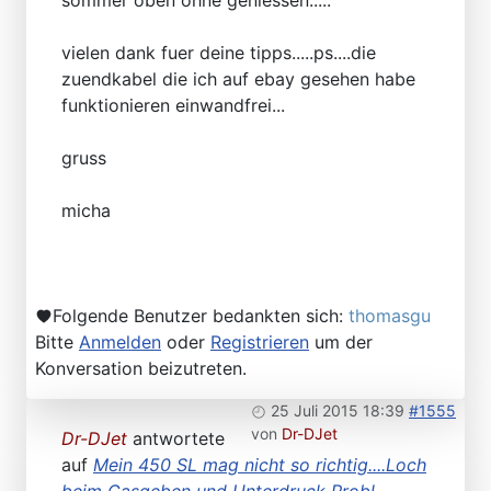
vielen dank fuer deine tipps.....ps....die
zuendkabel die ich auf ebay gesehen habe
funktionieren einwandfrei...
gruss
micha
Folgende Benutzer bedankten sich:
thomasgu
Bitte
Anmelden
oder
Registrieren
um der
Konversation beizutreten.
25 Juli 2015 18:39
#1555
von
Dr-DJet
Dr-DJet
antwortete
auf
Mein 450 SL mag nicht so richtig....Loch
beim Gasgeben und Unterdruck Probl