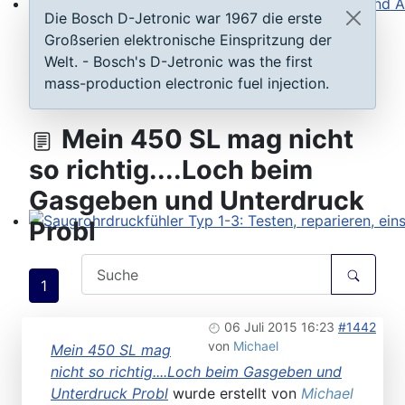
Die Bosch D-Jetronic war 1967 die erste
Steuergeräte D-Jetronic & KE-Jetronic: Prüfen und Ab
Großserien elektronische Einspritzung der
Welt. - Bosch's D-Jetronic was the first
mass-production electronic fuel injection.
Mein 450 SL mag nicht
so richtig....Loch beim
Gasgeben und Unterdruck
Probl
Saugrohrdruckfühler Typ 1-3: Testen, reparieren, einste
1
06 Juli 2015 16:23
#1442
von
Michael
Mein 450 SL mag
nicht so richtig....Loch beim Gasgeben und
Unterdruck Probl
wurde erstellt von
Michael