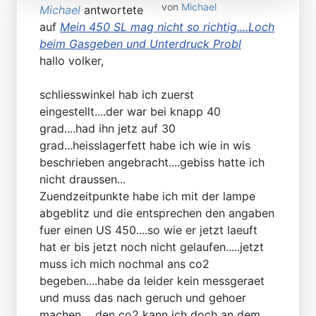
von
Michael
Michael
antwortete
auf
Mein 450 SL mag nicht so richtig....Loch
beim Gasgeben und Unterdruck Probl
hallo volker,
schliesswinkel hab ich zuerst
eingestellt....der war bei knapp 40
grad....had ihn jetz auf 30
grad...heisslagerfett habe ich wie in wis
beschrieben angebracht....gebiss hatte ich
nicht draussen...
Zuendzeitpunkte habe ich mit der lampe
abgeblitz und die entsprechen den angaben
fuer einen US 450....so wie er jetzt laeuft
hat er bis jetzt noch nicht gelaufen.....jetzt
muss ich mich nochmal ans co2
begeben....habe da leider kein messgeraet
und muss das nach geruch und gehoer
machen.....den co2 kann ich doch an dem