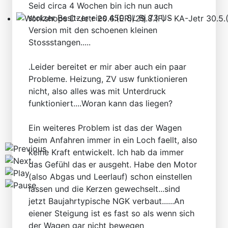
Seid circa 4 Wochen bin ich nun auch
stolzer Besitzer eies 450 SL Bj 73 US
Version mit den schoenen kleinen
Workshops D-Jetr 20.6.(ER)/29.8.(F) - KA-Jetr 30.5.(HU
Stossstangen.....
.Leider bereitet er mir aber auch ein paar
Probleme. Heizung, ZV usw funktionieren
nicht, also alles was mit Unterdruck
funktioniert....Woran kann das liegen?
Ein weiteres Problem ist das der Wagen
beim Anfahren immer in ein Loch faellt, also
keine Kraft entwickelt. Ich hab da immer
das Gefühl das er ausgeht. Habe den Motor
(also Abgas und Leerlauf) schon einstellen
lassen und die Kerzen gewechselt...sind
jetzt Baujahrtypische NGK verbaut......An
eiener Steigung ist es fast so als wenn sich
der Wagen gar nicht bewegen