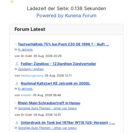
Ladezeit der Seite: 0.138 Sekunden
Powered by
Kunena Forum
Forum Latest
Tastverhältnis 75% bei Puch 230 GE 1996 ? - läuft ...
In
K-Jetronic
von
Dr-DJet
05 Aug. 2026 20:29
Feßler-Zündbox - 123ignition Zündverteiler
In
Zündung / ignition
von
HamburgerJung
05 Aug. 2026 12:11
Nochmal Kaltstart KE Jetronik im 300SL
In
K-Jetronic
von
anieder
05 Aug. 2026 09:46
Rhein-Main Schraubertreff in Hanau
In
Sonstige Auto Themen - other car topics
von
Dr-DJet
04 Aug. 2026 14:31
Unterdruck im Tank bei 1974er W116 (US-Version) - ...
In
Sonstige Auto Themen - other car topics