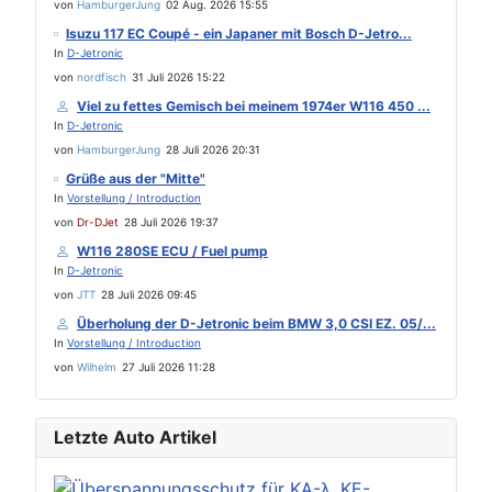
von
HamburgerJung
02 Aug. 2026 15:55
Isuzu 117 EC Coupé - ein Japaner mit Bosch D-Jetro...
In
D-Jetronic
von
nordfisch
31 Juli 2026 15:22
Viel zu fettes Gemisch bei meinem 1974er W116 450 ...
In
D-Jetronic
von
HamburgerJung
28 Juli 2026 20:31
Grüße aus der "Mitte"
In
Vorstellung / Introduction
von
Dr-DJet
28 Juli 2026 19:37
W116 280SE ECU / Fuel pump
In
D-Jetronic
von
JTT
28 Juli 2026 09:45
Überholung der D-Jetronic beim BMW 3,0 CSI EZ. 05/...
In
Vorstellung / Introduction
von
Wilhelm
27 Juli 2026 11:28
Letzte Auto Artikel