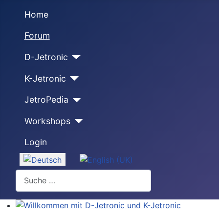
Home
Forum
D-Jetronic
K-Jetronic
JetroPedia
Workshops
Login
Sprache auswählen
Suchen
Willkommen mit D-Jetronic und K-Jetronic