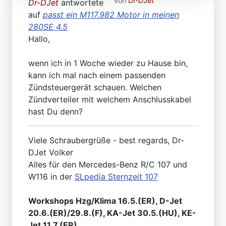
von
Dr-DJet
Dr-DJet
antwortete
auf
passt ein M117.982 Motor in meinen
280SE 4.5
Hallo,
wenn ich in 1 Woche wieder zu Hause bin,
kann ich mal nach einem passenden
Zündsteuergerät schauen. Welchen
Zündverteiler mit welchem Anschlusskabel
hast Du denn?
Viele Schraubergrüße - best regards, Dr-
DJet Volker
Alles für den Mercedes-Benz R/C 107 und
W116 in der
SLpedia Sternzeit 107
Workshops Hzg/Klima 16.5.(ER), D-Jet
20.6.(ER)/29.8.(F), KA-Jet 30.5.(HU), KE-
Jet 11.7.(ER)