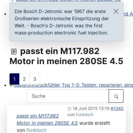
Die Bosch D-Jetronic war 1967 die erste
Großserien elektronische Einspritzung der
Steuergeräte D-Jetronic & KE-Jetronic: Prüfen und Ab
Welt. - Bosch's D-Jetronic was the first
mass-production electronic fuel injection.
passt ein M117.982
Motor in meinen 280SE 4.5
1
2
3
Saugrohrdruckfühler Typ 1-3: Testen, reparieren, einste
18 Juni 2015 13:19
#1340
von
Funkloch
passt ein M117.982
Motor in meinen 280SE 4.5
wurde erstellt
von
Funkloch