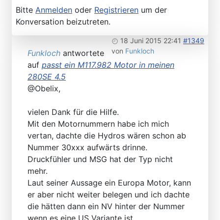
Bitte
Anmelden
oder
Registrieren
um der
Konversation beizutreten.
18 Juni 2015 22:41
#1349
von
Funkloch
Funkloch
antwortete
auf
passt ein M117.982 Motor in meinen
280SE 4.5
@Obelix,
vielen Dank für die Hilfe.
Mit den Motornummern habe ich mich
vertan, dachte die Hydros wären schon ab
Nummer 30xxx aufwärts drinne.
Druckfühler und MSG hat der Typ nicht
mehr.
Laut seiner Aussage ein Europa Motor, kann
er aber nicht weiter belegen und ich dachte
die hätten dann ein NV hinter der Nummer
wenn es eine US Variante ist.