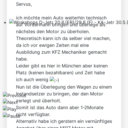
Servus,
ich möchte mein Auto weiterhin technisch
auf Vordermann bringen und überlege als
Workshops D-Jetr 20.6.(ER)/29.8.(F) - KA-Jetr 30.5.(HU
nächstes den Motor zu überholen.
Theoretisch kann ich da selber viel machen,
da ich vor ewigen Zeiten mal eine
Ausbildung zum KFZ Mechaniker gemacht
habe.
Leider gibt es hier in München aber keinen
Platz (keinen bezahlbaren) und Zeit habe
ich auch wenig
Nun ist die Überlegung den Wagen zu einem
Instandsetzer zu bringen, der den Motor
zerlegt und überholt.
Somit ist das Auto dann aber 1-2Monate
nicht verfügbar.
Alternativ habe ich gerstern ein vernünftiges
Angebot über einen M117 Motor mit