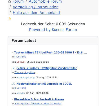
Forum
Automobile Forum
Vorstellung / Introduction
Hallo aus dem Ammerland
Ladezeit der Seite: 0.099 Sekunden
Powered by
Kunena Forum
Forum Latest
Tastverhältnis 75% bei Puch 230 GE 1996 ? - läuft ...
In
K-Jetronic
von
Dr-DJet
05 Aug. 2026 20:29
Feßler-Zündbox - 123ignition Zündverteiler
In
Zündung / ignition
von
HamburgerJung
05 Aug. 2026 12:11
Nochmal Kaltstart KE Jetronik im 300SL
In
K-Jetronic
von
anieder
05 Aug. 2026 09:46
Rhein-Main Schraubertreff in Hanau
In
Sonstige Auto Themen - other car topics