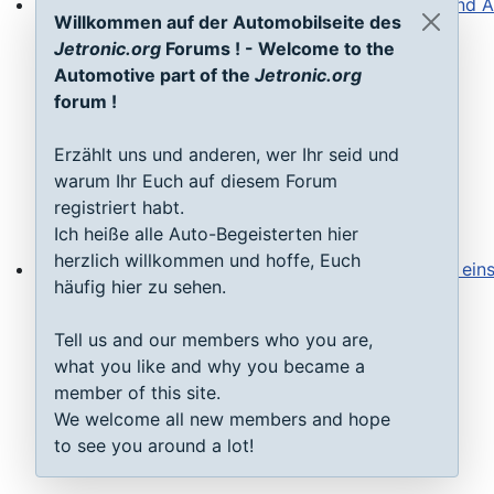
Willkommen auf der Automobilseite des
Steuergeräte D-Jetronic & KE-Jetronic: Prüfen und Ab
Jetronic.org
Forums ! - Welcome to the
Automotive part of the
Jetronic.org
forum !
Erzählt uns und anderen, wer Ihr seid und
warum Ihr Euch auf diesem Forum
registriert habt.
Ich heiße alle Auto-Begeisterten hier
herzlich willkommen und hoffe, Euch
häufig hier zu sehen.
Saugrohrdruckfühler Typ 1-3: Testen, reparieren, einste
Tell us and our members who you are,
what you like and why you became a
member of this site.
We welcome all new members and hope
to see you around a lot!