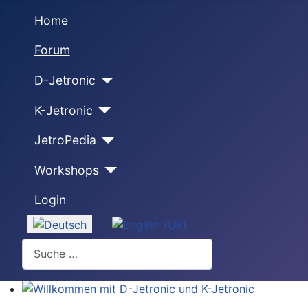
Home
Forum
D-Jetronic
K-Jetronic
JetroPedia
Workshops
Login
Sprache auswählen
Suchen
Willkommen mit D-Jetronic und K-Jetronic