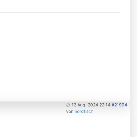
12 Aug. 2024 22:14
#21994
von
nordfisch