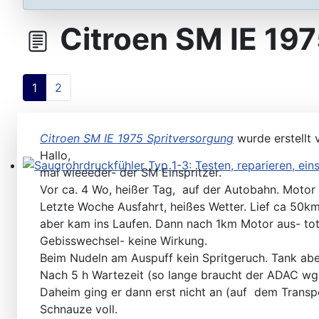
Steuergeräte D-Jetronic & KE-Jetronic: Prüfen und Ab
Citroen SM IE 197
1
2
Citroen SM IE 1975 Spritversorgung
wurde erstellt
Hallo,
mal wieeeder- der SM Einspritzer.
Saugrohrdruckfühler Typ 1-3: Testen, reparieren, einste
Vor ca. 4 Wo, heißer Tag, auf der Autobahn. Motor g
Letzte Woche Ausfahrt, heißes Wetter. Lief ca 50km
aber kam ins Laufen. Dann nach 1km Motor aus- tot
Gebisswechsel- keine Wirkung.
Beim Nudeln am Auspuff kein Spritgeruch. Tank aber
Nach 5 h Wartezeit (so lange braucht der ADAC wg
Daheim ging er dann erst nicht an (auf dem Transp
Schnauze voll.