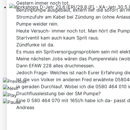
Gestern immer noch tot.
Benzinpumpe ausgebaut, extern lief die sofort an mi
Workshops D-Jetr 20.6.(ER)/29.8.(F) - KA-Jetr 30.5.(HU
Stromzufuhr am Kabel bei Zündung an (ohne Anlasse
Pumpe weider rein.
Heute Versuch- immer noch tot. Man hört die Pump
Startventil kam auch kaum Sprit raus.
Zündfunke ist da.
Es muss ein Spritversorgugnsproblem sein mit elek
Meine nächsten Jobs wären das Pumpenrelais (wobe
Dann EFAW 228 alles druchmessen.
Jedoch Frage- Welches ist nach Eurer Erfahrung d
Ist die von Volker im anderen Fred erwähnte 0580
ja geraden Durchlauf. Wobei ich die 0580 464 010 im
Druchflussleistung bei der SM Pumpe?
Eine 0 580 464 070 mit 165l/h habe ich da- passt 
Andreas