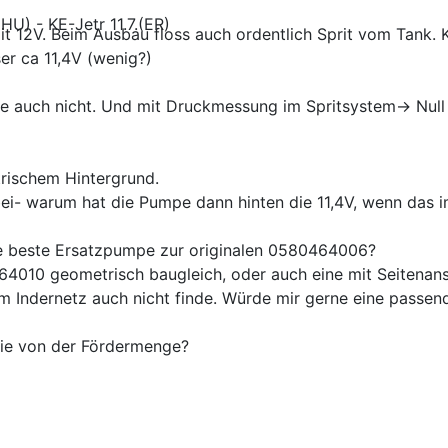
t 12V. Beim Ausbau floss auch ordentlich Sprit vom Tank. Kl
) - KE-Jetr 11.7.(ER)
r ca 11,4V (wenig?)
e auch nicht. Und mit Druckmessung im Spritsystem-> Nul
trischem Hintergrund.
i- warum hat die Pumpe dann hinten die 11,4V, wenn das i
ie beste Ersatzpumpe zur originalen 0580464006?
464010 geometrisch baugleich, oder auch eine mit Seiten
 Indernetz auch nicht finde. Würde mir gerne eine passende
die von der Fördermenge?