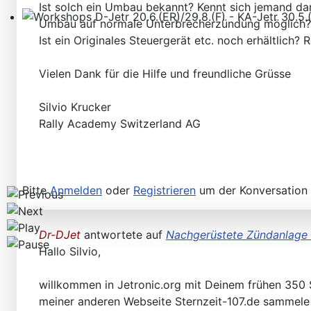
Ist solch ein Umbau bekannt? Kennt sich jemand da
Umbau auf normale Unterbrecherzündung möglich?
Workshops D-Jetr 20.6.(ER)/29.8.(F) - KA-Jetr 30.5.(HU
Ist ein Originales Steuergerät etc. noch erhältlich? 
Vielen Dank für die Hilfe und freundliche Grüsse
Silvio Krucker
Rally Academy Switzerland AG
Bitte
Anmelden
oder
Registrieren
um der Konversation 
Dr-DJet
antwortete auf
Nachgerüstete Zündanlage
Hallo Silvio,
willkommen in Jetronic.org mit Deinem frühen 350 S
meiner anderen Webseite Sternzeit-107.de sammele 