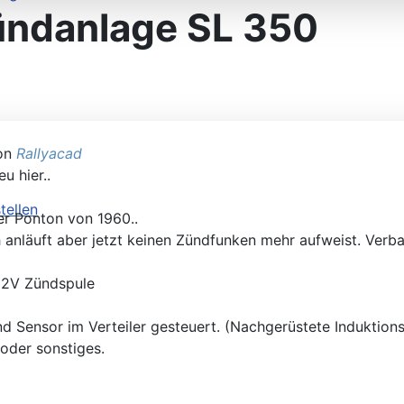
ündanlage SL 350
gleichen
von
Rallyacad
u hier..
er Ponton von 1960..
llen
anläuft aber jetzt keinen Zündfunken mehr aufweist. Verbau
 12V Zündspule
nd Sensor im Verteiler gesteuert. (Nachgerüstete Induktio
oder sonstiges.