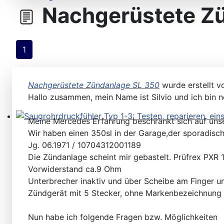
Nachgerüstete Z
Steuergeräte D-Jetronic & KE-Jetronic: Prüfen und Ab
1
Nachgerüstete Zündanlage SL 350
wurde erstellt 
Hallo zusammen, mein Name ist Silvio und ich bin ne
Meine Mercedes Erfahrung beschränkt sich auf uns
Saugrohrdruckfühler Typ 1-3: Testen, reparieren, einste
Wir haben einen 350sl in der Garage,der sporadisch 
Jg. 06.1971 / 10704312001189
Die Zündanlage scheint mir gebastelt. Prüfrex PXR
Vorwiderstand ca.9 Ohm
Unterbrecher inaktiv und über Scheibe am Finger u
Zündgerät mit 5 Stecker, ohne Markenbezeichnung 
Nun habe ich folgende Fragen bzw. Möglichkeiten