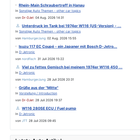
Rhein-Main Schraubertreff in Hanau
In
Sonstige Auto Themen - other car topics
von
Dr-DJet
04 Aug. 2026 14:31
Unterdruck im Tank bei 1974er W116 (US-Version) - ...
In
Sonstige Auto Themen - other car topics
von
HamburgerJung
02 Aug. 2026 15:55
Isuzu 117 EC Coupé - ein Japaner mit Bosch D-Jetro...
In
D-Jetronic
von
nordfisch
31 Juli 2026 15:22
Viel zu fettes Gemisch bei meinem 1974er W116 450 ...
In
D-Jetronic
von
HamburgerJung
28 Juli 2026 20:31
Grüße aus der "Mitte"
In
Vorstellung / Introduction
von
Dr-DJet
28 Juli 2026 19:37
W116 280SE ECU / Fuel pump
In
D-Jetronic
von
JTT
28 Juli 2026 09:45