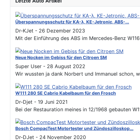
Letzte Auto Artikel
Überspannungsschutz für KA-λ, KE-Jetronic, ABS-...
Dr-KJet
-
26 Dezember 2023
Mit der Einführung des ABS im Mercedes-Benz W116 m
Neue Nocken im Gebiss für den Citroen SM
Super User
-
28 August 2022
Wir wussten ja dank Norbert und Immanuel schon, wie 
W111 280 SE Cabrio Kabelbaum für den Frosch
Dr-Djet
-
19 Juni 2021
Bei der Restauration meines in 12/1968 gebauten W111
Bosch CompacTest Motortester und Zündoszilloskop...
Dr-DJet
-
24 November 2020