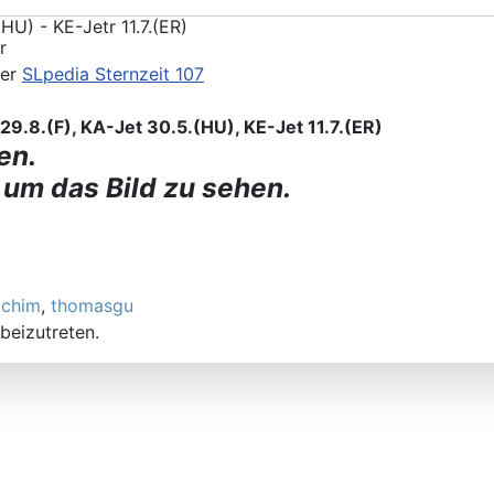
r
) - KE-Jetr 11.7.(ER)
der
SLpedia Sternzeit 107
9.8.(F), KA-Jet 30.5.(HU), KE-Jet 11.7.(ER)
en.
 um das Bild zu sehen.
achim
,
thomasgu
beizutreten.