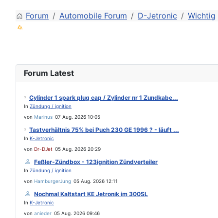
Forum
Automobile Forum
D-Jetronic
Wichtig
Forum Latest
Cylinder 1 spark plug cap / Zylinder nr 1 Zundkabe...
In
Zündung / ignition
von
Marinus
07 Aug. 2026 10:05
Tastverhältnis 75% bei Puch 230 GE 1996 ? - läuft ...
In
K-Jetronic
von
Dr-DJet
05 Aug. 2026 20:29
Feßler-Zündbox - 123ignition Zündverteiler
In
Zündung / ignition
von
HamburgerJung
05 Aug. 2026 12:11
Nochmal Kaltstart KE Jetronik im 300SL
In
K-Jetronic
von
anieder
05 Aug. 2026 09:46