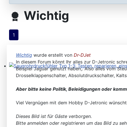
Steuergeräte D-Jetronic & KE-Jetronic: Prüfen und Ab
Wichtig
1
Wichtig
wurde erstellt von
Dr-DJet
In diesem Forum könnt Ihr alles zur D-Jetronic schre
Beispiel Jaguar genutzt haben,. Also alles vom Steu
Saugrohrdruckfühler Typ 1-3: Testen, reparieren, einste
Drosselklappenschalter, Absolutdruckschalter, Kalt
Aber bitte keine Politik, Beleidigungen oder kom
Viel Vergnügen mit dem Hobby D-Jetronic wünscht
Dieses Bild ist für Gäste verborgen.
Bitte anmelden oder registrieren um das Bild zu seh