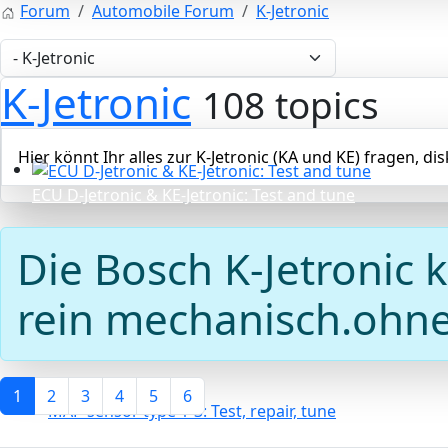
Forum
Automobile Forum
K-Jetronic
K-Jetronic
108 topics
Hier könnt Ihr alles zur K-Jetronic (KA und KE) fragen, d
ECU D-Jetronic & KE-Jetronic: Test and tune
Die Bosch K-Jetronic
rein mechanisch.ohne 
1
2
3
4
5
6
MAP sensor type 1-3: Test, repair, tune