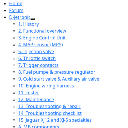
Home
Forum
D-Jetronic
1. History
2. Functional overview
3. Engine Control Unit
4. MAP sensor (MPS)
5. Injection valve
6. Throttle switch
7. Trigger contacts
8. Fuel pumpe & pressure regulator
9. Cold start valve & Auxiliary air valve
10. Engine wiring harness
11. Tester
12. Maintenance
13. Troubleshooting & repair
14. Troubleshooting checklist
15. Jaguar XJ12 and XJ-S specialties
A. MB components