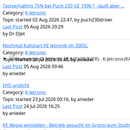
Tastverhältnis 75% bei Puch 230 GE 1996 ? - läuft aber ...
Category:
K-Jetronic
Topic started 02 Aug 2026 22:47, by
puch230driver
Last Post
05 Aug 2026 20:29
by
Dr-DJet
Nochmal Kaltstart KE Jetronik im 300SL
Category:
K-Jetronic
Topic started 30 Jul 2026 23:40, by
anieder
Workshops D-Jetronic 28.6.(F)/20.9.(ER) - K-Jetronic(KA&K
Last Post
05 Aug 2026 09:46
by
anieder
EHS undicht
Category:
K-Jetronic
Topic started 23 Jul 2026 00:16, by
anieder
Last Post
24 Jul 2026 16:25
by
anieder
KE Abgas einstellen - Betrieb gesucht im Grossraum Stutt