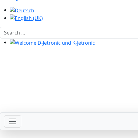
Select your language
Search
Welcome D-Jetronic und K-Jetronic
Welcome with your ignition