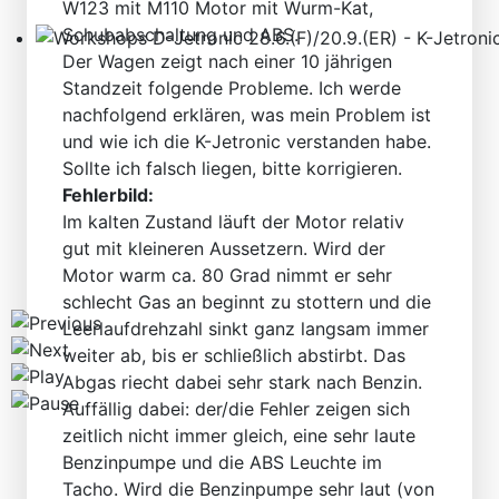
W123 mit M110 Motor mit Wurm-Kat,
Schubabschaltung und ABS.
Der Wagen zeigt nach einer 10 jährigen
Workshops D-Jetronic 28.6.(F)/20.9.(ER) - K-Jetronic(
Standzeit folgende Probleme. Ich werde
nachfolgend erklären, was mein Problem ist
und wie ich die K-Jetronic verstanden habe.
Sollte ich falsch liegen, bitte korrigieren.
Fehlerbild:
Im kalten Zustand läuft der Motor relativ
gut mit kleineren Aussetzern. Wird der
Motor warm ca. 80 Grad nimmt er sehr
schlecht Gas an beginnt zu stottern und die
Leerlaufdrehzahl sinkt ganz langsam immer
weiter ab, bis er schließlich abstirbt. Das
Abgas riecht dabei sehr stark nach Benzin.
Auffällig dabei: der/die Fehler zeigen sich
zeitlich nicht immer gleich, eine sehr laute
Benzinpumpe und die ABS Leuchte im
Tacho. Wird die Benzinpumpe sehr laut (von