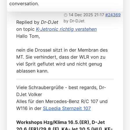
conversation.
14 Dec 2025 21:17
#24369
by
Dr-DJet
Replied by
Dr-DJet
on topic
K-Jetronic richtig verstehen
Hallo Tom,
nein die Drossel sitzt in der Membran des
MT. Sie verhindert, dass der WLR von zu
viel Sprit geflutet wird und nicht genug
ablassen kann.
Viele Schraubergrüße - best regards, Dr-
DJet Volker
Alles für den Mercedes-Benz R/C 107 und
W116 in der
SLpedia Sternzeit 107
Workshops Hzg/Klima 16.5.(ER), D-Jet
20.6.(ER)/29.8.(F), KA-Jet 30.5.(HU), KE-