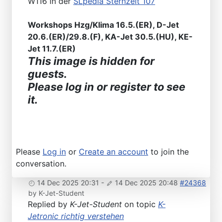
W116 in der
SLpedia Sternzeit 107
Workshops Hzg/Klima 16.5.(ER), D-Jet
20.6.(ER)/29.8.(F), KA-Jet 30.5.(HU), KE-
Jet 11.7.(ER)
This image is hidden for
guests.
Please log in or register to see
it.
Please
Log in
or
Create an account
to join the
conversation.
14 Dec 2025 20:31
-
14 Dec 2025 20:48
#24368
by
K-Jet-Student
Replied by
K-Jet-Student
on topic
K-
Jetronic richtig verstehen