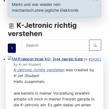
Markt und war wieder rein
ECU D-Jetronic & KE-Jetronic: Test and tune
mechanisch.ohne jegliche Elektronik
K-Jetronic richtig
verstehen
1
10 Dec 2025 20:45
-
14 Dec 2025 20:38
#24362
MAP sensor type 1-3: Test, repair, tune
by
K-Jet-Student
K-Jetronic richtig verstehen
was created by
K-Jet-Student
Hallo zusammen,
wie bereits in meiner Vorstellung erwähnt
arbeite ich mich in meiner Freizeit gerade in
die K-Jetronic ein. Es geht dabei um einen