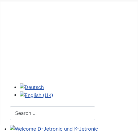
Home
Forum
D-Jetronic
JetroPedia
Workshops
Login
Select your language
Search
Welcome D-Jetronic und K-Jetronic