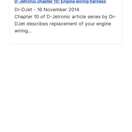
D-Jetronic chapter 10: Engine wiring harness
Dr-DJet
-
16 November 2014
Chapter 10 of D-Jetronic article series by Dr-
DJet describes replacement of your engine
wiring...
Terms of use
Netiquette
Datenschutzerklärung
Impressum (2)