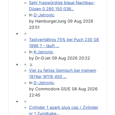
Sehr fragwürdige blaue Nachbau-
Düsen 0 280 150 036...
In
D-Jetronic
by
HamburgerJung
09 Aug 2026
20:51
Tastverhältnis 75% bei Puch 230 GE
1996 ? - läuft ...
In
K-Jetronic
by
Dr-DJet
09 Aug 2026 20:22
Viel zu fettes Gemisch bei meinem
1974er W116 450 ...
In
D-Jetronic
by
Commodore GS/E
08 Aug 2026
22:45
Cylinder 1 spark plug cap / Zylinder
nr 1 Zundkabe...