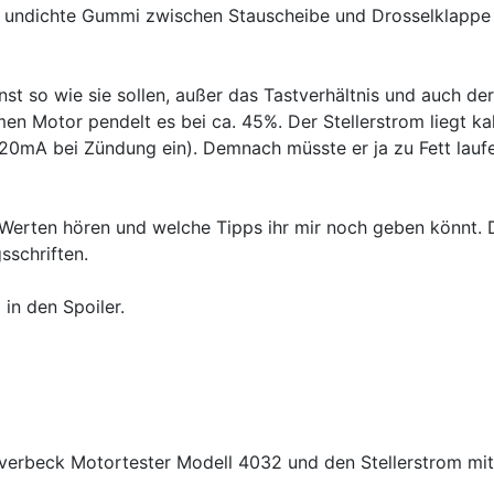
KA&KE) 31.5.(ER)/23.8.(F)
 undichte Gummi zwischen Stauscheibe und Drosselklappe au
st so wie sie sollen, außer das Tastverhältnis und auch de
men Motor pendelt es bei ca. 45%. Der Stellerstrom liegt k
0mA bei Zündung ein). Demnach müsste er ja zu Fett laufen, 
Werten hören und welche Tipps ihr mir noch geben könnt. 
sschriften.
 in den Spoiler.
verbeck Motortester Modell 4032 und den Stellerstrom mit