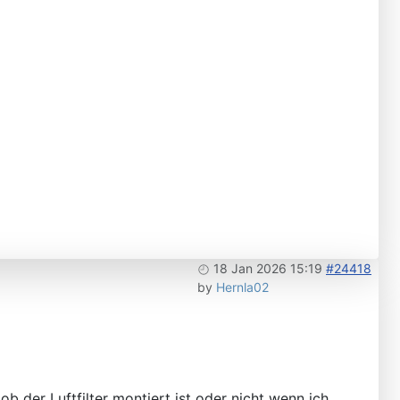
18 Jan 2026 15:19
#24418
by
Hernla02
 der Luftfilter montiert ist oder nicht wenn ich