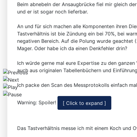
Workshops D-Jetronic 28.6.(F)/20.9.(ER) - K-Jetronic(
Beim abnebeln der Ansaugbrücke fiel mir gleich der
und er ist sogar noch lieferbar.
An und für sich machen alle Komponenten ihren Dien
Tastverhältnis ist bie Zündung ein bei 70%, bei war
negativen Bereich. Auf die Polung wurde geachtet (2
Mager. Oder habe ich da einen Denkfehler drin?
Ich würde gerne mal eure Expertise zu den ganzen 
auch aus originalen Tabellenbüchern und Einführung
Ich packe den Scan des Messprotokolls einfach mal
Warning: Spoiler!
Das Tastverhältnis messe ich mit einem Koch und O