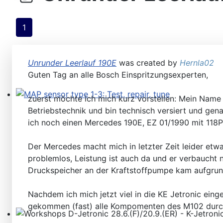
1
Unrunder Leerlauf 190E
was created by
Hernla02
Guten Tag an alle Bosch Einspritzungsexperten,
zuerst möchte ich mich kurz vorstellen: Mein Name 
MAP sensor type 1-3: Test, repair, tune
Betriebstechnik und bin technisch versiert und ge
ich noch einen Mercedes 190E, EZ 01/1990 mit 118P
Der Mercedes macht mich in letzter Zeit leider etw
problemlos, Leistung ist auch da und er verbaucht 
Druckspeicher an der Kraftstoffpumpe kam aufgru
Nachdem ich mich jetzt viel in die KE Jetronic ein
gekommen (fast) alle Kompomenten des M102 durchzu