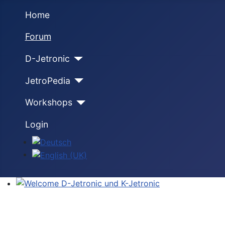
Home
Forum
D-Jetronic
JetroPedia
Workshops
Login
Select your language
Welcome D-Jetronic und K-Jetronic