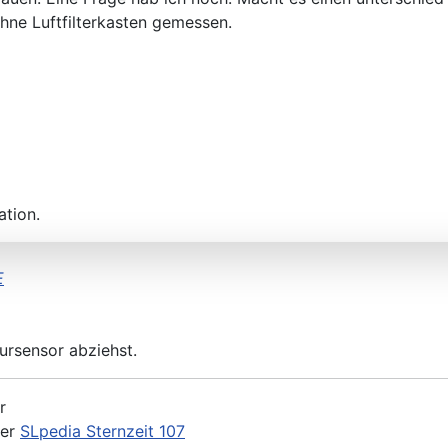
 ohne Luftfilterkasten gemessen.
ation.
E
ursensor abziehst.
r
der
SLpedia Sternzeit 107