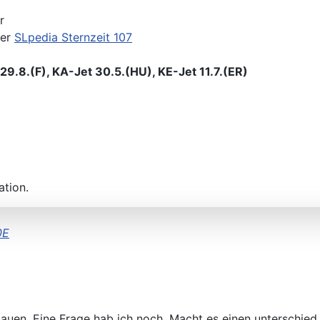
r
der
SLpedia Sternzeit 107
9.8.(F), KA-Jet 30.5.(HU), KE-Jet 11.7.(ER)
ation.
0E
uen. Eine Frage hab ich noch. Macht es einen unterschied ob