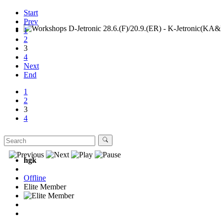
Start
Prev
1
Workshops D-Jetronic 28.6.(F)/20.9.(ER) - K-Jetronic(KA&KE
2
3
4
Next
End
1
2
3
4
hgk
Offline
Elite Member