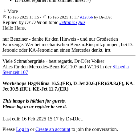
Dr-DJet repariert und sammelt alles! :-)
More
16 Feb 2025 15:15
-
16 Feb 2025 15:17
#22866
by
Dr-DJet
Replied by
Dr-DJet
on topic
Jetronic Quiz
Hallo Hans,
nur Benziner - danke für den Hinweis - und nur Großserien
Fahrzeuge. Wer bei mechanischen Benzin-Einspritzpumpen, bei D-
Jetronic oder KA-Jetronic an einen Mercedes denkt, irrt.
Viele Schraubergrüße - best regards, Dr-DJet Volker
Alles für den Mercedes-Benz R/C 107 und W116 in der
SLpedia
Sternzeit 107
Workshops Hzg/Klima 16.5.(ER), D-Jet 20.6.(ER)/29.8.(F), KA-
Jet 30.5.(HU), KE-Jet 11.7.(ER)
This image is hidden for guests.
Please log in or register to see it.
Last edit: 16 Feb 2025 15:17 by
Dr-DJet
.
Please
Log in
or
Create an account
to join the conversation.