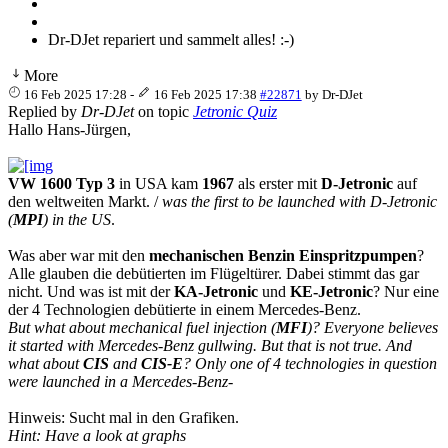
Dr-DJet repariert und sammelt alles! :-)
More
16 Feb 2025 17:28
-
16 Feb 2025 17:38
#22871
by
Dr-DJet
Replied by
Dr-DJet
on topic
Jetronic Quiz
Hallo Hans-Jürgen,
VW 1600 Typ 3
in USA kam
1967
als erster mit
D-Jetronic
auf
den weltweiten Markt. /
was the first to be launched with D-Jetronic
(
MPI
) in the US
.
Was aber war mit den
mechanischen Benzin Einspritzpumpen
?
Alle glauben die debütierten im Flügeltürer. Dabei stimmt das gar
nicht. Und was ist mit der
KA-Jetronic
und
KE-Jetronic
? Nur eine
der 4 Technologien debütierte in einem Mercedes-Benz.
But what about mechanical fuel injection (
MFI
)? Everyone believes
it started with Mercedes-Benz gullwing. But that is not true. And
what about
CIS
and
CIS-E
? Only one of 4 technologies in question
were launched in a Mercedes-Benz-
Hinweis: Sucht mal in den Grafiken.
Hint: Have a look at graphs