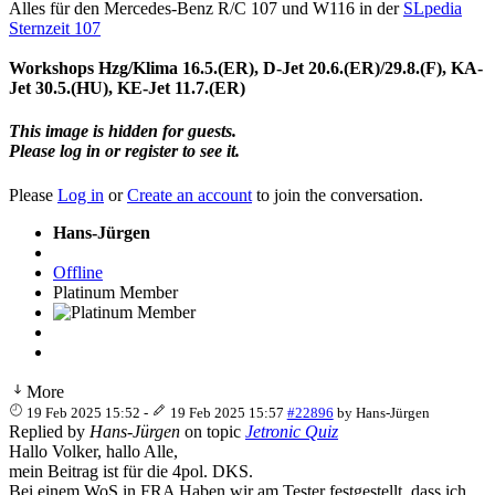
Alles für den Mercedes-Benz R/C 107 und W116 in der
SLpedia
Sternzeit 107
Workshops Hzg/Klima 16.5.(ER), D-Jet 20.6.(ER)/29.8.(F), KA-
Jet 30.5.(HU), KE-Jet 11.7.(ER)
This image is hidden for guests.
Please log in or register to see it.
Please
Log in
or
Create an account
to join the conversation.
Hans-Jürgen
Offline
Platinum Member
More
19 Feb 2025 15:52
-
19 Feb 2025 15:57
#22896
by
Hans-Jürgen
Replied by
Hans-Jürgen
on topic
Jetronic Quiz
Hallo Volker, hallo Alle,
mein Beitrag ist für die 4pol. DKS.
Bei einem WoS in FRA Haben wir am Tester festgestellt, dass ich