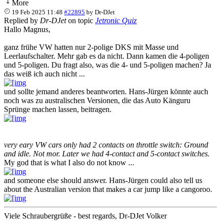
More
19 Feb 2025 11:48
#22895
by
Dr-DJet
Replied by
Dr-DJet
on topic
Jetronic Quiz
Hallo Magnus,
ganz frühe VW hatten nur 2-polige DKS mit Masse und
Leerlaufschalter. Mehr gab es da nicht. Dann kamen die 4-poligen
und 5-poligen. Du fragt also, was die 4- und 5-poligen machen? Ja
das weiß ich auch nicht ...
und sollte jemand anderes beantworten. Hans-Jürgen könnte auch
noch was zu australischen Versionen, die das Auto Känguru
Sprünge machen lassen, beitragen.
very eary VW cars only had 2 contacts on throttle switch: Ground
and idle. Not mor. Later we had 4-contact and 5-contact switches.
My god that is what I also do not know ...
and someone else should answer. Hans-Jürgen could also tell us
about the Australian version that makes a car jump like a cangoroo.
Viele Schraubergrüße - best regards, Dr-DJet Volker