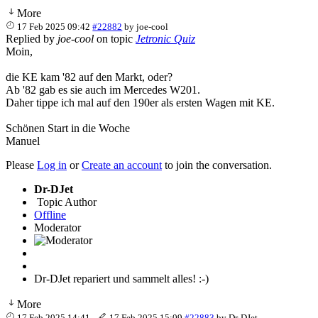
More
17 Feb 2025 09:42
#22882
by
joe-cool
Replied by
joe-cool
on topic
Jetronic Quiz
Moin,
die KE kam '82 auf den Markt, oder?
Ab '82 gab es sie auch im Mercedes W201.
Daher tippe ich mal auf den 190er als ersten Wagen mit KE.
Schönen Start in die Woche
Manuel
Please
Log in
or
Create an account
to join the conversation.
Dr-DJet
Topic Author
Offline
Moderator
Dr-DJet repariert und sammelt alles! :-)
More
17 Feb 2025 14:41
-
17 Feb 2025 15:09
#22883
by
Dr-DJet