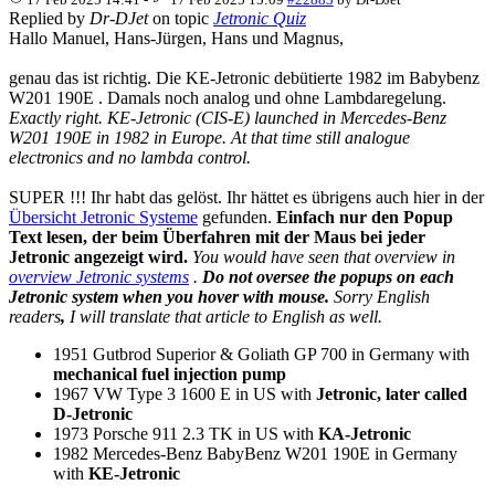
Replied by
Dr-DJet
on topic
Jetronic Quiz
Hallo Manuel, Hans-Jürgen, Hans und Magnus,
genau das ist richtig. Die KE-Jetronic debütierte 1982 im Babybenz
W201 190E . Damals noch analog und ohne Lambdaregelung.
Exactly right. KE-Jetronic (CIS-E) launched in Mercedes-Benz
W201 190E in 1982 in Europe. At that time still analogue
electronics and no lambda control.
SUPER !!! Ihr habt das gelöst. Ihr hättet es übrigens auch hier in der
Übersicht Jetronic Systeme
gefunden.
Einfach nur den Popup
Text lesen, der beim Überfahren mit der Maus bei jeder
Jetronic angezeigt wird.
You would have seen that overview in
overview Jetronic systems
.
Do not oversee the popups on each
Jetronic system when you hover with mouse.
Sorry English
readers
,
I will translate that article to English as well.
1951 Gutbrod Superior & Goliath GP 700 in Germany with
mechanical fuel injection pump
1967 VW Type 3 1600 E in US with
Jetronic, later called
D-Jetronic
1973 Porsche 911 2.3 TK in US with
KA-Jetronic
1982 Mercedes-Benz BabyBenz W201 190E in Germany
with
KE-Jetronic