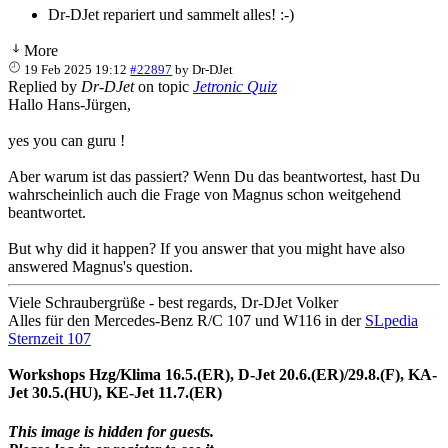
Dr-DJet repariert und sammelt alles! :-)
More
19 Feb 2025 19:12
#22897
by
Dr-DJet
Replied by
Dr-DJet
on topic
Jetronic Quiz
Hallo Hans-Jürgen,
yes you can guru !
Aber warum ist das passiert? Wenn Du das beantwortest, hast Du
wahrscheinlich auch die Frage von Magnus schon weitgehend
beantwortet.
But why did it happen? If you answer that you might have also
answered Magnus's question.
Viele Schraubergrüße - best regards, Dr-DJet Volker
Alles für den Mercedes-Benz R/C 107 und W116 in der
SLpedia
Sternzeit 107
Workshops Hzg/Klima 16.5.(ER), D-Jet 20.6.(ER)/29.8.(F), KA-
Jet 30.5.(HU), KE-Jet 11.7.(ER)
This image is hidden for guests.