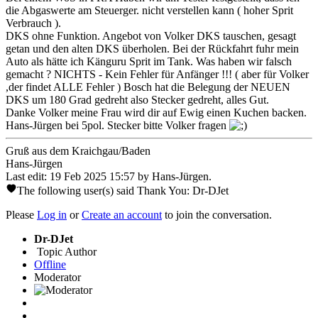
die Abgaswerte am Steuerger. nicht verstellen kann ( hoher Sprit
Verbrauch ).
DKS ohne Funktion. Angebot von Volker DKS tauschen, gesagt
getan und den alten DKS überholen. Bei der Rückfahrt fuhr mein
Auto als hätte ich Känguru Sprit im Tank. Was haben wir falsch
gemacht ? NICHTS - Kein Fehler für Anfänger !!! ( aber für Volker
,der findet ALLE Fehler ) Bosch hat die Belegung der NEUEN
DKS um 180 Grad gedreht also Stecker gedreht, alles Gut.
Danke Volker meine Frau wird dir auf Ewig einen Kuchen backen.
Hans-Jürgen bei 5pol. Stecker bitte Volker fragen
Gruß aus dem Kraichgau/Baden
Hans-Jürgen
Last edit: 19 Feb 2025 15:57 by
Hans-Jürgen
.
The following user(s) said Thank You:
Dr-DJet
Please
Log in
or
Create an account
to join the conversation.
Dr-DJet
Topic Author
Offline
Moderator