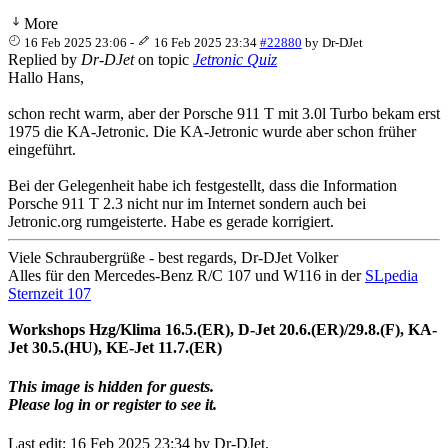
More
16 Feb 2025 23:06
-
16 Feb 2025 23:34
#22880
by
Dr-DJet
Replied by
Dr-DJet
on topic
Jetronic Quiz
Hallo Hans,
schon recht warm, aber der Porsche 911 T mit 3.0l Turbo bekam erst
1975 die KA-Jetronic. Die KA-Jetronic wurde aber schon früher
eingeführt.
Bei der Gelegenheit habe ich festgestellt, dass die Information
Porsche 911 T 2.3 nicht nur im Internet sondern auch bei
Jetronic.org rumgeisterte. Habe es gerade korrigiert.
Viele Schraubergrüße - best regards, Dr-DJet Volker
Alles für den Mercedes-Benz R/C 107 und W116 in der
SLpedia
Sternzeit 107
Workshops Hzg/Klima 16.5.(ER), D-Jet 20.6.(ER)/29.8.(F), KA-
Jet 30.5.(HU), KE-Jet 11.7.(ER)
This image is hidden for guests.
Please log in or register to see it.
Last edit: 16 Feb 2025 23:34 by
Dr-DJet
.