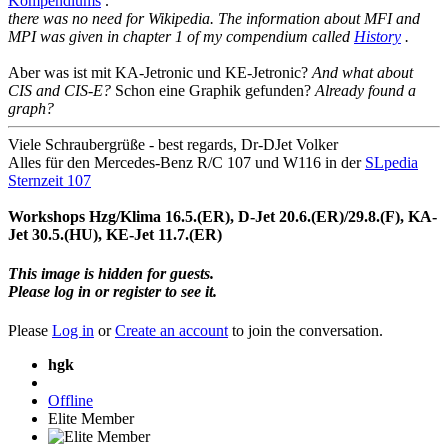
Kompendiums
.
there was no need for Wikipedia. The information about MFI and
MPI was given in chapter 1 of my compendium called
History
.
Aber was ist mit KA-Jetronic und KE-Jetronic?
And what about
CIS and CIS-E?
Schon eine Graphik gefunden?
Already found a
graph?
Viele Schraubergrüße - best regards, Dr-DJet Volker
Alles für den Mercedes-Benz R/C 107 und W116 in der
SLpedia
Sternzeit 107
Workshops Hzg/Klima 16.5.(ER), D-Jet 20.6.(ER)/29.8.(F), KA-
Jet 30.5.(HU), KE-Jet 11.7.(ER)
This image is hidden for guests.
Please log in or register to see it.
Please
Log in
or
Create an account
to join the conversation.
hgk
Offline
Elite Member