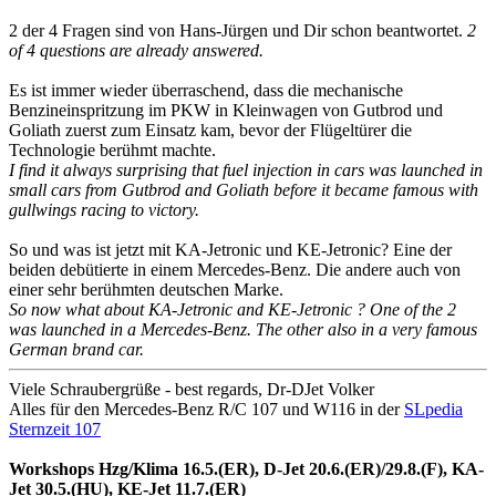
2 der 4 Fragen sind von Hans-Jürgen und Dir schon beantwortet.
2
of 4 questions are already answered.
Es ist immer wieder überraschend, dass die mechanische
Benzineinspritzung im PKW in Kleinwagen von Gutbrod und
Goliath zuerst zum Einsatz kam, bevor der Flügeltürer die
Technologie berühmt machte.
I find it always surprising that fuel injection in cars was launched in
small cars from Gutbrod and Goliath before it became famous with
gullwings racing to victory.
So und was ist jetzt mit KA-Jetronic und KE-Jetronic? Eine der
beiden debütierte in einem Mercedes-Benz. Die andere auch von
einer sehr berühmten deutschen Marke.
So now what about KA-Jetronic and KE-Jetronic ? One of the 2
was launched in a Mercedes-Benz. The other also in a very famous
German brand car.
Viele Schraubergrüße - best regards, Dr-DJet Volker
Alles für den Mercedes-Benz R/C 107 und W116 in der
SLpedia
Sternzeit 107
Workshops Hzg/Klima 16.5.(ER), D-Jet 20.6.(ER)/29.8.(F), KA-
Jet 30.5.(HU), KE-Jet 11.7.(ER)