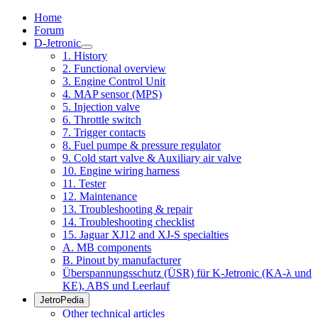
Home
Forum
D-Jetronic
1. History
2. Functional overview
3. Engine Control Unit
4. MAP sensor (MPS)
5. Injection valve
6. Throttle switch
7. Trigger contacts
8. Fuel pumpe & pressure regulator
9. Cold start valve & Auxiliary air valve
10. Engine wiring harness
11. Tester
12. Maintenance
13. Troubleshooting & repair
14. Troubleshooting checklist
15. Jaguar XJ12 and XJ-S specialties
A. MB components
B. Pinout by manufacturer
Überspannungsschutz (ÜSR) für K-Jetronic (KA-λ und
KE), ABS und Leerlauf
JetroPedia
Other technical articles