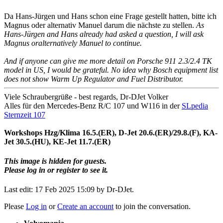
Da Hans-Jürgen und Hans schon eine Frage gestellt hatten, bitte ich
Magnus oder alternativ Manuel darum die nächste zu stellen.
As
Hans-Jürgen and Hans already had asked a question, I will ask
Magnus oralternatively Manuel to continue.
And if anyone can give me more detail on Porsche 911 2.3/2.4 TK
model in US, I would be grateful. No idea why Bosch equipment list
does not show Warm Up Regulator and Fuel Distributor.
Viele Schraubergrüße - best regards, Dr-DJet Volker
Alles für den Mercedes-Benz R/C 107 und W116 in der
SLpedia
Sternzeit 107
Workshops Hzg/Klima 16.5.(ER), D-Jet 20.6.(ER)/29.8.(F), KA-
Jet 30.5.(HU), KE-Jet 11.7.(ER)
This image is hidden for guests.
Please log in or register to see it.
Last edit: 17 Feb 2025 15:09 by
Dr-DJet
.
Please
Log in
or
Create an account
to join the conversation.