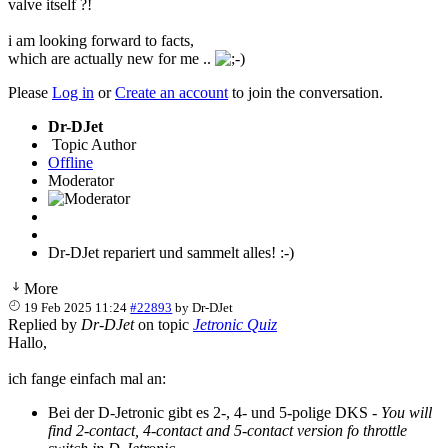
valve itself ?!
i am looking forward to facts,
which are actually new for me ..
Please
Log in
or
Create an account
to join the conversation.
Dr-DJet
Topic Author
Offline
Moderator
Dr-DJet repariert und sammelt alles! :-)
More
19 Feb 2025 11:24
#22893
by
Dr-DJet
Replied by
Dr-DJet
on topic
Jetronic Quiz
Hallo,
ich fange einfach mal an:
Bei der D-Jetronic gibt es 2-, 4- und 5-polige DKS -
You will
find 2-contact, 4-contact and 5-contact version fo throttle