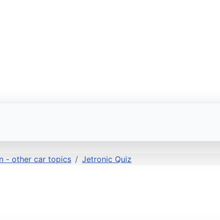
 - other car topics
Jetronic Quiz