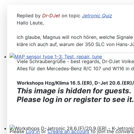
Replied by
Dr-DJet
on topic
Jetronic Quiz
Hallo Leute,
ich glaube, Magnus will noch hören, welche Signale
kläre ich auch auf, warum der 350 SLC von Hans-J
Viele Schraubergrüße - best regards, Dr-DJet Volke
MAP sensor type 1-3: Test, repair, tune
Alles für den Mercedes-Benz R/C 107 und W116 in 
Workshops Hzg/Klima 16.5.(ER), D-Jet 20.6.(ER)/2
This image is hidden for guests.
Please log in or register to see it.
Please
Log in
or
Create an account
to join the convers