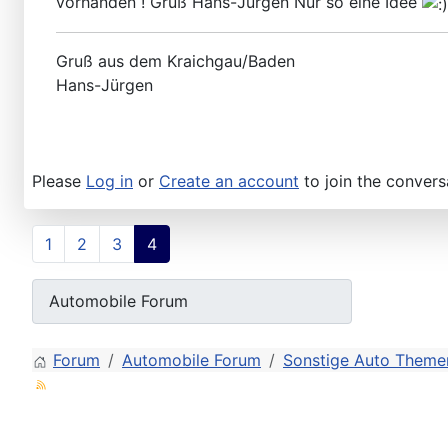
vorhanden ! Gruß Hans-Jürgen Nur so eine Idee
Gruß aus dem Kraichgau/Baden
Hans-Jürgen
Please
Log in
or
Create an account
to join the convers
1
2
3
4
Forum
Automobile Forum
Sonstige Auto Themen