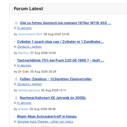
Forum Latest
Viel zu fettes Gemisch bei meinem 1974er W116 450 ...
In
D-Jetronic
by
Commodore GS/E
08 Aug 2026 22:45
Cylinder 1 spark plug cap / Zylinder nr 1 Zundkabe...
In
Zündung / ignition
by
Marinus
07 Aug 2026 10:05
Tastverhältnis 75% bei Puch 230 GE 1996 ? - läuft ...
In
K-Jetronic
by
Dr-DJet
05 Aug 2026 20:29
Feßler-Zündbox - 123ignition Zündverteiler
In
Zündung / ignition
by
HamburgerJung
05 Aug 2026 12:11
Nochmal Kaltstart KE Jetronik im 300SL
In
K-Jetronic
by
anieder
05 Aug 2026 09:46
Rhein-Main Schraubertreff in Hanau
In
Sonstige Auto Themen - other car topics