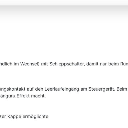
KA&KE) 31.5.(ER)/23.8.(F)
ndlich im Wechsel) mit Schleppschalter, damit nur beim Ru
ungskontakt auf den Leerlaufeingang am Steuergerät. Bei
Känguru Effekt macht.
rzer Kappe ermöglichte