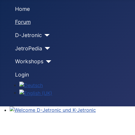
Home
Forum
D-Jetronic
JetroPedia
Workshops
Login
Select your language
Welcome D-Jetronic und K-Jetronic