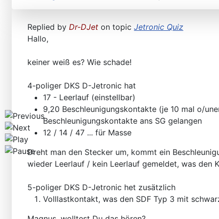
Workshops D-Jetronic 28.6.(F)/20.9.(ER) - K-Jetronic(
Replied by
Dr-DJet
on topic
Jetronic Quiz
Hallo,
keiner weiß es? Wie schade!
4-poliger DKS D-Jetronic hat
17 - Leerlauf (einstellbar)
9,20 Beschleunigungskontakte (je 10 mal o/une
Beschleunigungskontakte ans SG gelangen
12 / 14 / 47 ... für Masse
Dreht man den Stecker um, kommt ein Beschleunig
wieder Leerlauf / kein Leerlauf gemeldet, was den 
5-poliger DKS D-Jetronic het zusätzlich
Volllastkontakt, was den SDF Typ 3 mit schwa
Magnus, wolltest Du das hören?