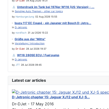
by
Dr-DJet
04 Aug 2026 14:31
Unterdruck im Tank bei 1974er W116 (US-Version) - ...
In
Sonstige Auto Themen - other car topics
by
HamburgerJung
02 Aug 2026 15:55
Isuzu 117 EC Coupé - ein Japaner mit Bosch D-Jetro...
In
D-Jetronic
by
nordfisch
31 Jul 2026 15:22
Grüße aus der "Mitte"
In
Vorstellung / Introduction
by
Dr-DJet
28 Jul 2026 19:37
W116 280SE ECU / Fuel pump
In
D-Jetronic
by
JTT
28 Jul 2026 09:45
Latest car articles
D-Jetronic chapter 15: Jaguar XJ12 und XJ-S...
Dr-DJet
-
17 May 2016