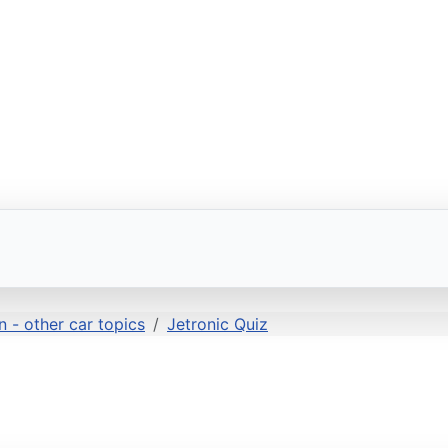
 - other car topics
Jetronic Quiz