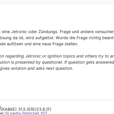
lt eine Jetronic oder Zündungs Frage und andere versuchen,
ung da ist, wird aufgelöst. Wurde die Frage richtig beant
nde auflösen und eine neue Frage stellen.
tion regarding Jetronic or ignition topics and others try t
lution is presented by questioner. If question gets answered
 gives solution and asks next question.
r
der
SLpedia Sternzeit 107