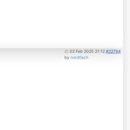
02 Feb 2025 21:12
#22794
by
nordfisch