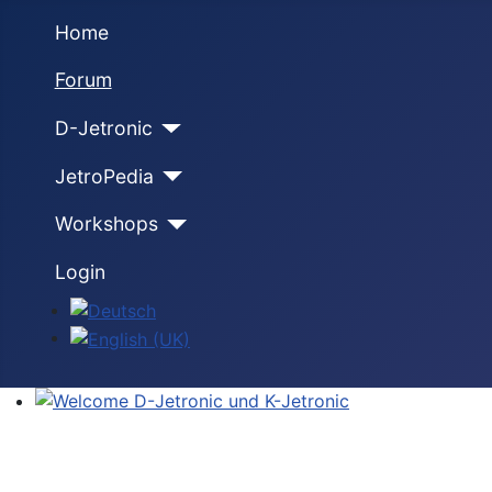
Home
Forum
D-Jetronic
JetroPedia
Workshops
Login
Select your language
Welcome D-Jetronic und K-Jetronic