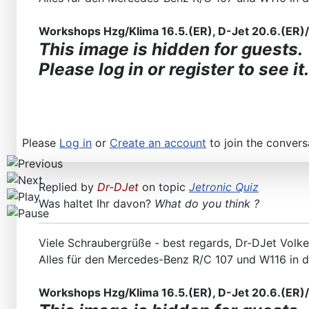
Workshops D-Jetronic 28.6.(F)/20.9.(ER) - K-Jetronic(
Workshops Hzg/Klima 16.5.(ER), D-Jet 20.6.(ER)/2
This image is hidden for guests.
Please log in or register to see it.
Please
Log in
or
Create an account
to join the convers
Replied by
Dr-DJet
on topic
Jetronic Quiz
Was haltet Ihr davon?
What do you think ?
Viele Schraubergrüße - best regards, Dr-DJet Volke
Alles für den Mercedes-Benz R/C 107 und W116 in 
Workshops Hzg/Klima 16.5.(ER), D-Jet 20.6.(ER)/2