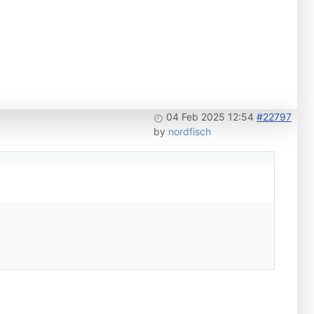
04 Feb 2025 12:54
#22797
by
nordfisch