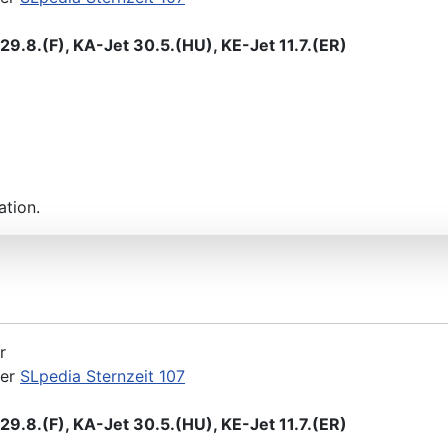
KA&KE) 31.5.(ER)/23.8.(F)
9.8.(F), KA-Jet 30.5.(HU), KE-Jet 11.7.(ER)
ation.
r
der
SLpedia Sternzeit 107
9.8.(F), KA-Jet 30.5.(HU), KE-Jet 11.7.(ER)