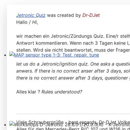
Jetronic Quiz
was created by
Dr-DJet
Hallo /
Hi
,
wir machen ein Jetronic/Zündungs Quiz. Eine/r stel
Antwort kommentieren. Wenn nach 3 Tagen keine Lös
stellen. Wird sie nicht beantwortet, muss der Frage
MAP sensor type 1-3: Test, repair, tune
let us do a Jetronic/ignition quiz. One asks a ques
anwers. If there is no correct anser after 3 days, so
there is no correct answer after 3 days, questioner
Alles klar ?
Rules understood?
Viele Schraubergrüße - best regards, Dr-DJet Volke
Alles für den Mercedes-Benz R/C 107 und W116 in 