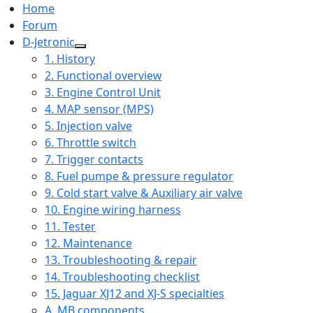
Home
Forum
D-Jetronic
1. History
2. Functional overview
3. Engine Control Unit
4. MAP sensor (MPS)
5. Injection valve
6. Throttle switch
7. Trigger contacts
8. Fuel pumpe & pressure regulator
9. Cold start valve & Auxiliary air valve
10. Engine wiring harness
11. Tester
12. Maintenance
13. Troubleshooting & repair
14. Troubleshooting checklist
15. Jaguar XJ12 and XJ-S specialties
A. MB components