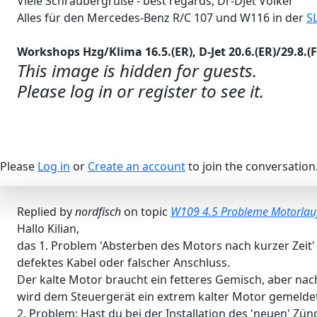
Viele Schraubergrüße - best regards, Dr-DJet Volker
Alles für den Mercedes-Benz R/C 107 und W116 in der
S
Workshops Hzg/Klima 16.5.(ER), D-Jet 20.6.(ER)/29.8.(F),
This image is hidden for guests.
Please log in or register to see it.
Please
Log in
or
Create an account
to join the conversation
Replied by
nordfisch
on topic
W109 4.5 Probleme Motorlau
Hallo Kilian,
das 1. Problem 'Absterben des Motors nach kurzer Zeit
defektes Kabel oder falscher Anschluss.
Der kalte Motor braucht ein fetteres Gemisch, aber na
wird dem Steuergerät ein extrem kalter Motor gemeldet
2. Problem: Hast du bei der Installation des 'neuen' 