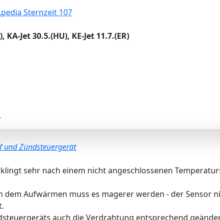
Lpedia Sternzeit 107
 KA-Jet 30.5.(HU), KE-Jet 11.7.(ER)
.
f und Zündsteuergerät
' klingt sehr nach einem nicht angeschlossenen Temperatur
ch dem Aufwärmen muss es magerer werden - der Sensor nie
.
Zündsteuergeräts auch die Verdrahtung entsprechend geände