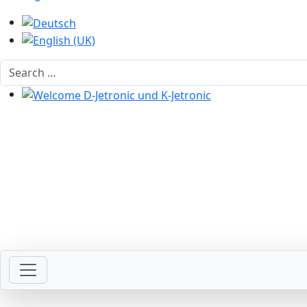
Select your language
Search
Welcome D-Jetronic und K-Jetronic
Welcome with your ignition