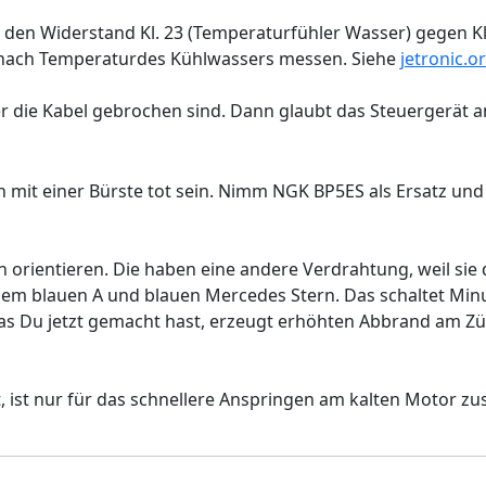
 den Widerstand Kl. 23 (Temperaturfühler Wasser) gegen Kl
e nach Temperaturdes Kühlwassers messen. Siehe
jetronic.o
 die Kabel gebrochen sind. Dann glaubt das Steuergerät an Si
it einer Bürste tot sein. Nimm NGK BP5ES als Ersatz und 
orientieren. Die haben eine andere Verdrahtung, weil sie 
dem blauen A und blauen Mercedes Stern. Das schaltet Min
as Du jetzt gemacht hast, erzeugt erhöhten Abbrand am Z
ist nur für das schnellere Anspringen am kalten Motor zust