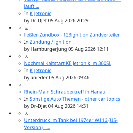
läuft ...
In
K-Jetronic
by
Dr-DJet
05 Aug 2026 20:29
Feßler-Zündbox - 123ignition Zündverteiler
In
Zündung / ignition
by
HamburgerJung
05 Aug 2026 12:11
Nochmal Kaltstart KE Jetronik im 300SL
In
K-Jetronic
by
anieder
05 Aug 2026 09:46
Rhein-Main Schraubertreff in Hanau
In
Sonstige Auto Themen - other car topics
by
Dr-DJet
04 Aug 2026 14:31
Unterdruck im Tank bei 1974er W116 (US-
Version) - ...