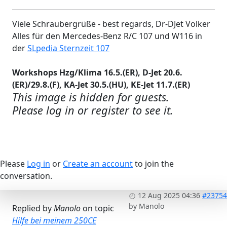
Viele Schraubergrüße - best regards, Dr-DJet Volker
Alles für den Mercedes-Benz R/C 107 und W116 in
der
SLpedia Sternzeit 107
Workshops Hzg/Klima 16.5.(ER), D-Jet 20.6.
(ER)/29.8.(F), KA-Jet 30.5.(HU), KE-Jet 11.7.(ER)
This image is hidden for guests.
Please log in or register to see it.
Please
Log in
or
Create an account
to join the
conversation.
12 Aug 2025 04:36
#23754
by
Manolo
Replied by
Manolo
on topic
Hilfe bei meinem 250CE