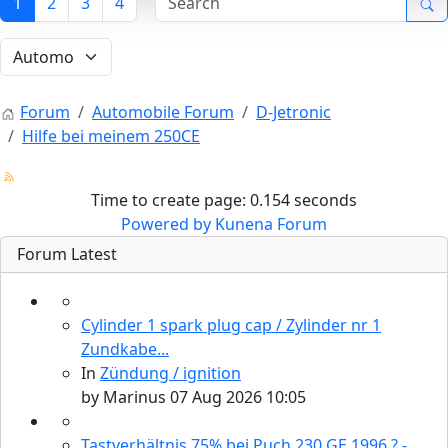
1
2
3
4
Forum
Automobile Forum
D-Jetronic
Hilfe bei meinem 250CE
Time to create page: 0.154 seconds
Powered by
Kunena Forum
Forum Latest
Cylinder 1 spark plug cap / Zylinder nr 1
Zundkabe...
In
Zündung / ignition
by
Marinus
07 Aug 2026 10:05
Tastverhältnis 75% bei Puch 230 GE 1996 ? -