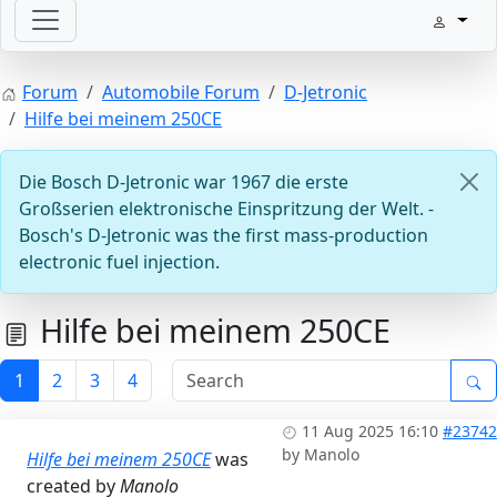
Welcome with your ignition
Forum
Automobile Forum
D-Jetronic
Hilfe bei meinem 250CE
Die Bosch D-Jetronic war 1967 die erste
Großserien elektronische Einspritzung der Welt. -
Bosch's D-Jetronic was the first mass-production
electronic fuel injection.
ECU D-Jetronic & KE-Jetronic: Test and tune
Hilfe bei meinem 250CE
1
2
3
4
11 Aug 2025 16:10
#23742
by
Manolo
Hilfe bei meinem 250CE
was
created by
Manolo