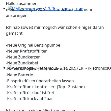
Hallo zusammen,
mein 250CE Bj.1970 Serie 1 möchte nicht mehr
MAP sensor type 1-3: Test, repair, tune
anspringen!
Ich hab soweit mir möglich war schon einiges daran
gemacht.
-Neue Original Benzinpumpe
-Neuer Kraftstofffilter
-Neue Zündkerzen
-Neue Zündkabel
-Neuer Verteiler 123Ignitation
Workshops D-Jetronic 28.6.(F)/20.9.(ER) - K-Jetronic(KA&K
-Neue Batterie
-Einspritzdüsen überarbeiten lassen
-Kraftstofftank kontrolliert (Top Zustand)
-Kraftstoffrücklauf ist frei
-Kraftstoffdruck auf 2bar
Ich hab auch einige Werte gemessen