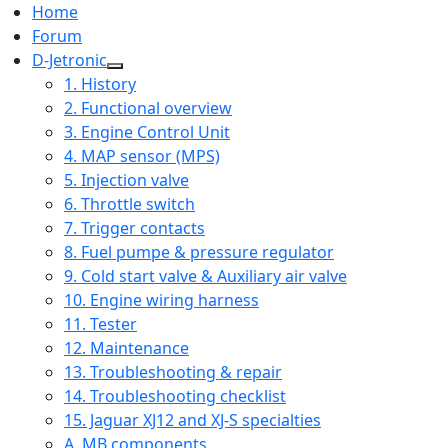
Home
Forum
D-Jetronic
1. History
2. Functional overview
3. Engine Control Unit
4. MAP sensor (MPS)
5. Injection valve
6. Throttle switch
7. Trigger contacts
8. Fuel pumpe & pressure regulator
9. Cold start valve & Auxiliary air valve
10. Engine wiring harness
11. Tester
12. Maintenance
13. Troubleshooting & repair
14. Troubleshooting checklist
15. Jaguar XJ12 and XJ-S specialties
A. MB components