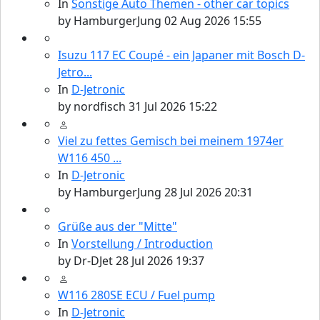
In
Sonstige Auto Themen - other car topics
by
HamburgerJung
02 Aug 2026 15:55
Isuzu 117 EC Coupé - ein Japaner mit Bosch D-
Jetro...
In
D-Jetronic
by
nordfisch
31 Jul 2026 15:22
Viel zu fettes Gemisch bei meinem 1974er
W116 450 ...
In
D-Jetronic
by
HamburgerJung
28 Jul 2026 20:31
Grüße aus der "Mitte"
In
Vorstellung / Introduction
by
Dr-DJet
28 Jul 2026 19:37
W116 280SE ECU / Fuel pump
In
D-Jetronic